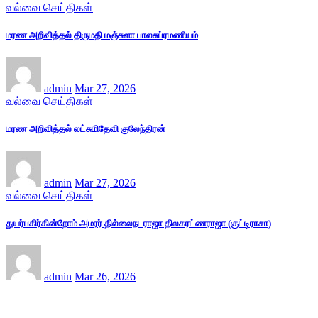
வல்வை செய்திகள்
மரண அறிவித்தல் திருமதி மஞ்சுளா பாலசுப்ரமணியம்
admin
Mar 27, 2026
வல்வை செய்திகள்
மரண அறிவித்தல் லட்சுமிதேவி குலேந்திரன்
admin
Mar 27, 2026
வல்வை செய்திகள்
துயர்பகிர்கின்றோம் அமரர் தில்லைநடராஜா திலகரட்ணராஜா (குட்டிராசா)
admin
Mar 26, 2026