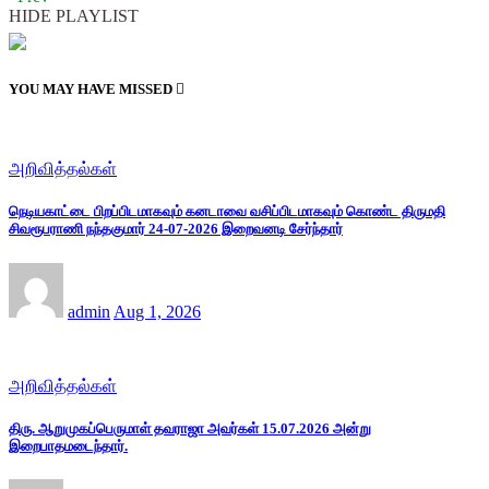
HIDE PLAYLIST
YOU MAY HAVE MISSED
அறிவித்தல்கள்
நெடியகாட்டை பிறப்பிடமாகவும் கனடாவை வசிப்பிடமாகவும் கொண்ட திருமதி
சிவரூபராணி நந்தகுமார் 24-07-2026 இறைவனடி சேர்ந்தார்
admin
Aug 1, 2026
அறிவித்தல்கள்
திரு. ஆறுமுகப்பெருமாள் தவராஜா அவர்கள் 15.07.2026 அன்று
இறைபாதமடைந்தார்.