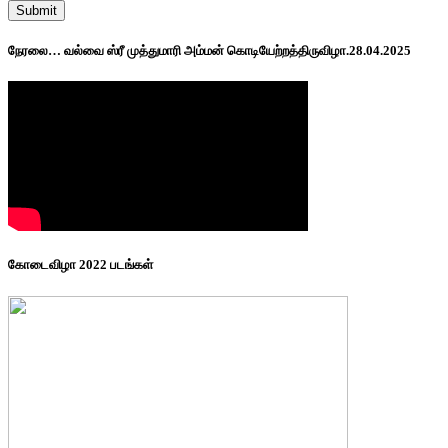
நேரலை… வல்வை ஸ்ரீ முத்துமாரி அம்மன் கொடியேற்றத்திருவிழா.28.04.2025
கோடைவிழா 2022 படங்கள்