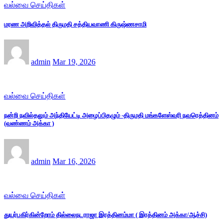
வல்வை செய்திகள்
மரண அறிவித்தல் திருமதி சத்தியவாணி கிருஷ்ணசாமி
admin
Mar 19, 2026
வல்வை செய்திகள்
நன்றி நவில்தலும் அந்தியேட்டி அழைப்பிதழும் -திருமதி மங்களேஸ்வரி நவரெத்தினம்
(வண்ணம் அக்கா )
admin
Mar 16, 2026
வல்வை செய்திகள்
துயர்பகிர்கின்றோம் தில்லைநடராஜா இரத்தினம்மா ( இரத்தினம் அக்கா/ஆச்சி)