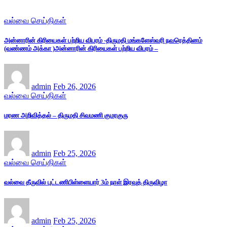
வல்வை செய்திகள்
அன்னாரின் கிரியைகள் பற்றிய விபரம் -திருமதி மங்களேஸ்வரி நவரெத்தினம்
(வண்ணம் அக்கா )அன்னாரின் கிரியைகள் பற்றிய விபரம் –
admin
Feb 26, 2026
வல்வை செய்திகள்
மரண அறிவித்தல் – திருமதி சிவமணி குமரகுரு
admin
Feb 25, 2026
வல்வை செய்திகள்
வல்வை தீருவில் புட்டணிபிள்ளையார் 3ம் நாள் இரவுத் திருவிழா
admin
Feb 25, 2026