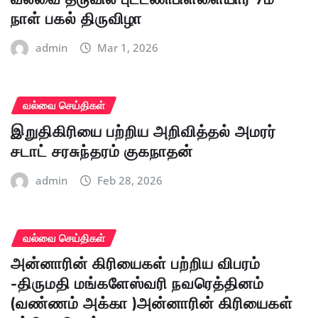
நாள் பகல் திருவிழா
admin
Mar 1, 2026
வல்வை செய்திகள்
இறுதிகிரியை பற்றிய அறிவித்தல் அமரர்
சடாட் சரசுந்தரம் குகநாதன்
admin
Feb 28, 2026
வல்வை செய்திகள்
அன்னாரின் கிரியைகள் பற்றிய விபரம்
-திருமதி மங்களேஸ்வரி நவரெத்தினம்
(வண்ணம் அக்கா )அன்னாரின் கிரியைகள்