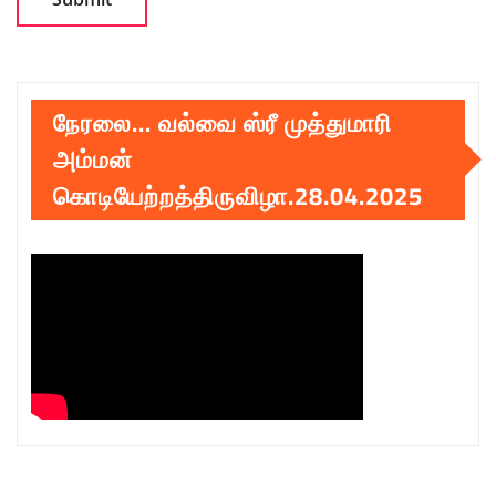
நேரலை… வல்வை ஸ்ரீ முத்துமாரி
அம்மன்
கொடியேற்றத்திருவிழா.28.04.2025