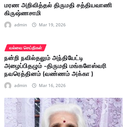
மரண அறிவித்தல் திருமதி சத்தியவாணி
கிருஷ்ணசாமி
admin
Mar 19, 2026
வல்வை செய்திகள்
நன்றி நவில்தலும் அந்தியேட்டி
அழைப்பிதழும் -திருமதி மங்களேஸ்வரி
நவரெத்தினம் (வண்ணம் அக்கா )
admin
Mar 16, 2026