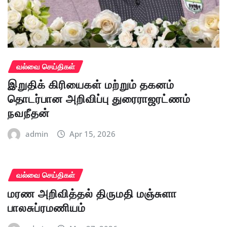
வல்வை செய்திகள்
இறுதிக் கிரியைகள் மற்றும் தகனம்
தொடர்பான அறிவிப்பு துரைராஜரட்ணம்
நவநீதன்
admin
Apr 15, 2026
வல்வை செய்திகள்
மரண அறிவித்தல் திருமதி மஞ்சுளா
பாலசுப்ரமணியம்