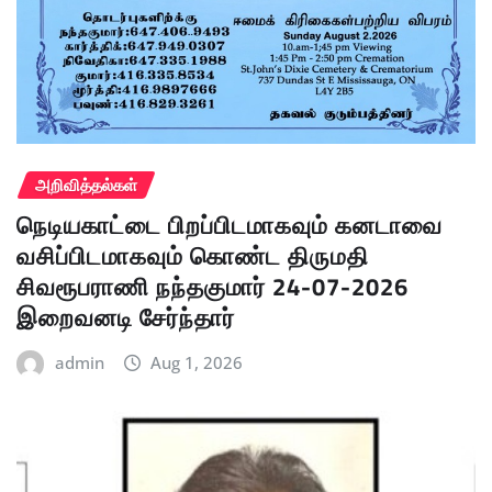
அறிவித்தல்கள்
நெடியகாட்டை பிறப்பிடமாகவும் கனடாவை
வசிப்பிடமாகவும் கொண்ட திருமதி
சிவரூபராணி நந்தகுமார் 24-07-2026
இறைவனடி சேர்ந்தார்
admin
Aug 1, 2026