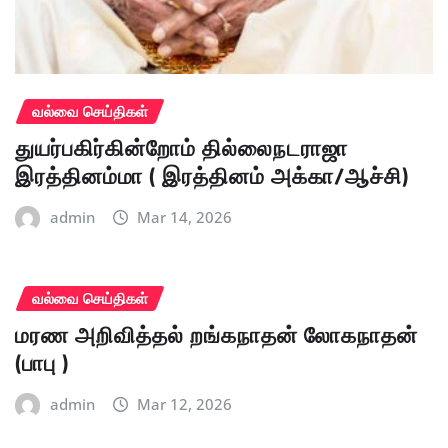
வல்வை செய்திகள்
துயர்பகிர்கின்றோம் தில்லைநடராஜா
இரத்தினம்மா ( இரத்தினம் அக்கா/ஆச்சி)
admin
Mar 14, 2026
வல்வை செய்திகள்
மரண அறிவித்தல் றங்கநாதன் லோகநாதன்
(பாபு )
admin
Mar 12, 2026