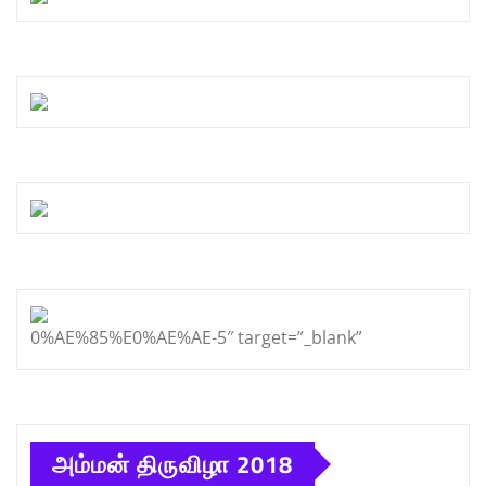
0%AE%85%E0%AE%AE-5″ target=”_blank”
அம்மன் திருவிழா 2018