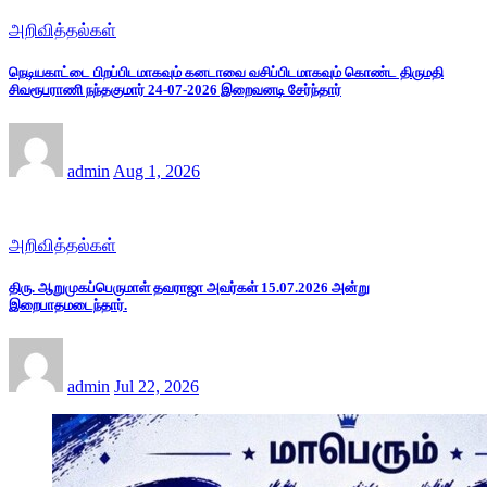
அறிவித்தல்கள்
நெடியகாட்டை பிறப்பிடமாகவும் கனடாவை வசிப்பிடமாகவும் கொண்ட திருமதி
சிவரூபராணி நந்தகுமார் 24-07-2026 இறைவனடி சேர்ந்தார்
admin
Aug 1, 2026
அறிவித்தல்கள்
திரு. ஆறுமுகப்பெருமாள் தவராஜா அவர்கள் 15.07.2026 அன்று
இறைபாதமடைந்தார்.
admin
Jul 22, 2026