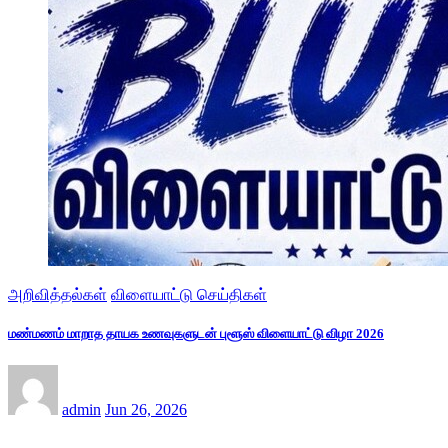
அறிவித்தல்கள்
விளையாட்டு செய்திகள்
மண்மணம் மாறாத தாயக உணவுகளுடன் புளூஸ் விளையாட்டு விழா 2026
admin
Jun 26, 2026