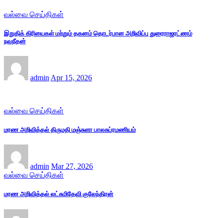
வல்வை செய்திகள்
இறுதிக் கிரியைகள் மற்றும் தகனம் தொடர்பான அறிவிப்பு துரைராஜரட்ணம்
நவநீதன்
admin
Apr 15, 2026
வல்வை செய்திகள்
மரண அறிவித்தல் திருமதி மஞ்சுளா பாலசுப்ரமணியம்
admin
Mar 27, 2026
வல்வை செய்திகள்
மரண அறிவித்தல் லட்சுமிதேவி குலேந்திரன்