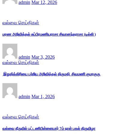
admin
Mar 12, 2026
வல்வை செய்திகள்
மரண அறிவித்தல் சுப்பிரமணியராசா சிவானந்தராசா (டில்லி )
admin
Mar 3, 2026
வல்வை செய்திகள்
இறுதிக்கிரியை பற்றிய அறிவித்தல் திருமதி சிவமணி குமரகுரு
admin
Mar 1, 2026
வல்வை செய்திகள்
வல்வை தீருவில் புட்டணிபிள்ளையார் 7ம் நாள் பகல் திருவிழா