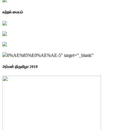
கற்றல் மையம்
0%AE%85%E0%AE%AE-5″ target=”_blank”
அம்மன் திருவிழா 2018