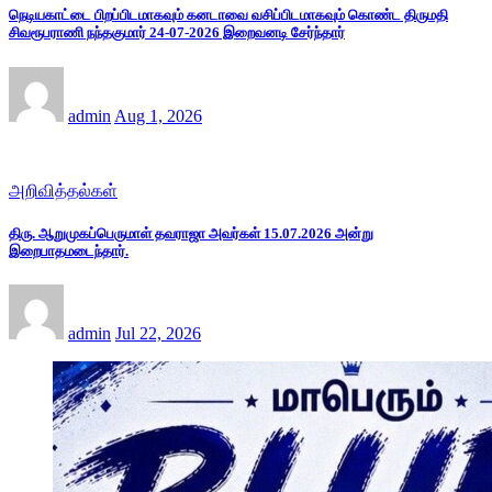
நெடியகாட்டை பிறப்பிடமாகவும் கனடாவை வசிப்பிடமாகவும் கொண்ட திருமதி
சிவரூபராணி நந்தகுமார் 24-07-2026 இறைவனடி சேர்ந்தார்
admin
Aug 1, 2026
அறிவித்தல்கள்
திரு. ஆறுமுகப்பெருமாள் தவராஜா அவர்கள் 15.07.2026 அன்று
இறைபாதமடைந்தார்.
admin
Jul 22, 2026