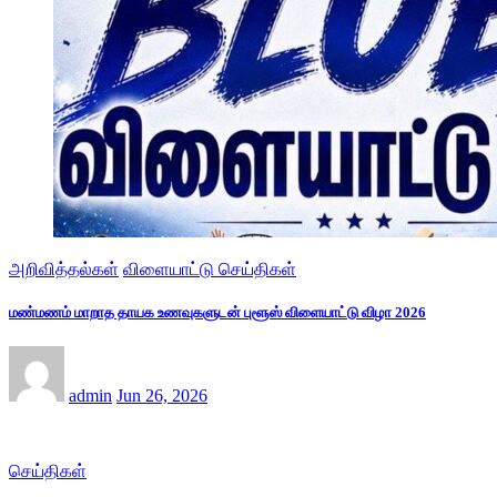
அறிவித்தல்கள்
விளையாட்டு செய்திகள்
மண்மணம் மாறாத தாயக உணவுகளுடன் புளூஸ் விளையாட்டு விழா 2026
admin
Jun 26, 2026
செய்திகள்