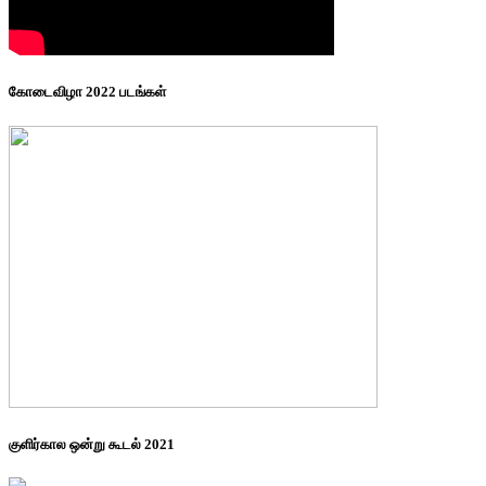
கோடைவிழா 2022 படங்கள்
குளிர்கால ஒன்று கூடல் 2021