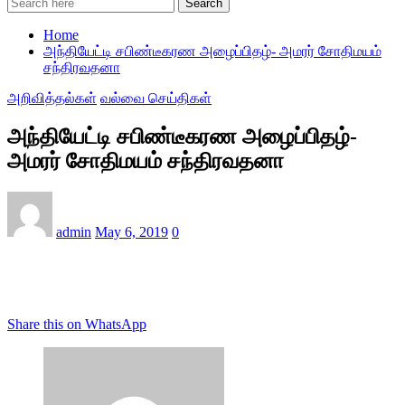
Search
Home
அந்தியேட்டி சபிண்டீகரண அழைப்பிதழ்- அமரர் சோதிமயம்
சந்திரவதனா
அறிவித்தல்கள்
வல்வை செய்திகள்
அந்தியேட்டி சபிண்டீகரண அழைப்பிதழ்-
அமரர் சோதிமயம் சந்திரவதனா
admin
May 6, 2019
0
Share this on WhatsApp