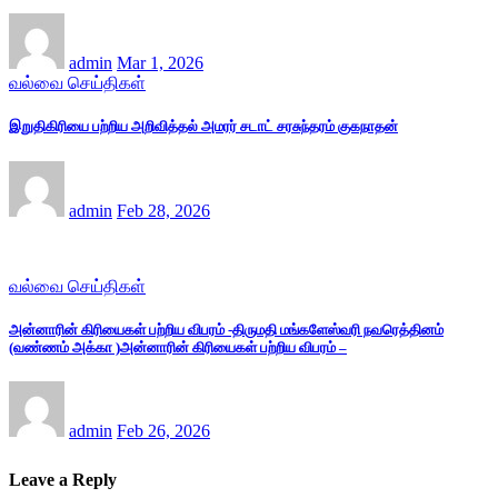
admin
Mar 1, 2026
வல்வை செய்திகள்
இறுதிகிரியை பற்றிய அறிவித்தல் அமரர் சடாட் சரசுந்தரம் குகநாதன்
admin
Feb 28, 2026
வல்வை செய்திகள்
அன்னாரின் கிரியைகள் பற்றிய விபரம் -திருமதி மங்களேஸ்வரி நவரெத்தினம்
(வண்ணம் அக்கா )அன்னாரின் கிரியைகள் பற்றிய விபரம் –
admin
Feb 26, 2026
Leave a Reply