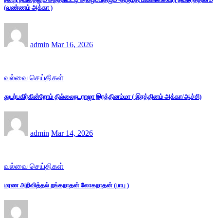
(வண்ணம் அக்கா )
admin
Mar 16, 2026
வல்வை செய்திகள்
துயர்பகிர்கின்றோம் தில்லைநடராஜா இரத்தினம்மா ( இரத்தினம் அக்கா/ஆச்சி)
admin
Mar 14, 2026
வல்வை செய்திகள்
மரண அறிவித்தல் றங்கநாதன் லோகநாதன் (பாபு )