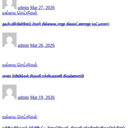
admin
Mar 27, 2026
வல்வை செய்திகள்
துயர்பகிர்கின்றோம் அமரர் தில்லைநடராஜா திலகரட்ணராஜா (குட்டிராசா)
admin
Mar 26, 2026
வல்வை செய்திகள்
மரண அறிவித்தல் திருமதி சத்தியவாணி கிருஷ்ணசாமி
admin
Mar 19, 2026
வல்வை செய்திகள்
நன்றி நவில்தலும் அந்தியேட்டி அழைப்பிதழும் -திருமதி மங்களேஸ்வரி நவரெத்தினம்