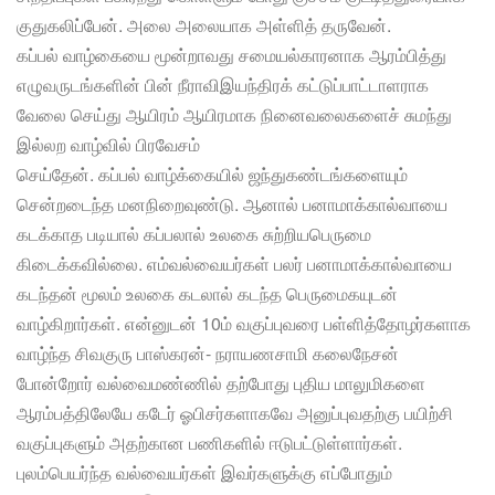
குதுகலிப்பேன். அலை அலையாக அள்ளித் தருவேன்.
கப்பல் வாழ்கையை மூன்றாவது சமையல்காரனாக ஆரம்பித்து
எழுவருடங்களின் பின் நீராவிஇயந்திரக் கட்டுப்பாட்டாளராக
வேலை செய்து ஆயிரம் ஆயிரமாக நினைவலைகளைச் சுமந்து
இல்லற வாழ்வில் பிரவேசம்
செய்தேன். கப்பல் வாழ்க்கையில் ஜந்துகண்டங்களையும்
சென்றடைந்த மனநிறைவுண்டு. ஆனால் பனாமாக்கால்வாயை
கடக்காத படியால் கப்பலால் உலகை சுற்றியபெருமை
கிடைக்கவில்லை. எம்வல்வையர்கள் பலர் பனாமாக்கால்வாயை
கடந்தன் மூலம் உலகை கடலால் கடந்த பெருமைகயுடன்
வாழ்கிறார்கள். என்னுடன் 10ம் வகுப்புவரை பள்ளித்தோழர்களாக
வாழ்ந்த சிவகுரு பாஸ்கரன்- நராயணசாமி கலைநேசன்
போன்றோர் வல்வைமண்ணில் தற்போது புதிய மாலுமிகளை
ஆரம்பத்திலேயே கடேர் ஓபிசர்களாகவே அனுப்புவதற்கு பயிற்சி
வகுப்புகளும் அதற்கான பணிகளில் ஈடுபட்டுள்ளார்கள்.
புலம்பெயர்ந்த வல்வையர்கள் இவர்களுக்கு எப்போதும்