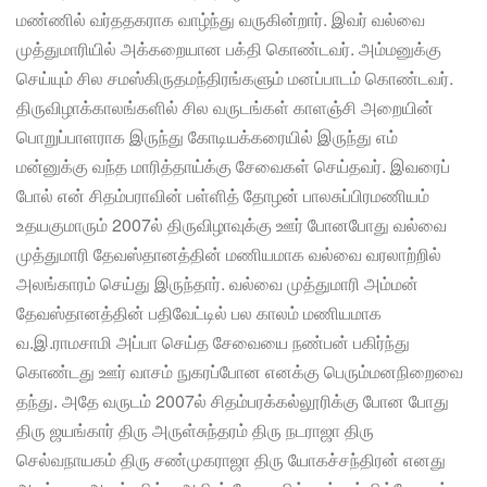
மண்ணில் வர்ததகராக வாழ்ந்து வருகின்றார். இவர் வல்வை
முத்துமாரியில் அக்கறையான பக்தி கொண்டவர். அம்மனுக்கு
செய்யும் சில சமஸ்கிருதமந்திரங்களும் மனப்பாடம் கொண்டவர்.
திருவிழாக்காலங்களில் சில வருடங்கள் காளஞ்சி அறையின்
பொறுப்பாளராக இருந்து கோடியக்கரையில் இருந்து எம்
மன்னுக்கு வந்த மாரித்தாய்க்கு சேவைகள் செய்தவர். இவரைப்
போல் என் சிதம்பராவின் பள்ளித் தோழன் பாலசுப்பிரமணியம்
உதயகுமாரும் 2007ல் திருவிழாவுக்கு ஊர் போனபோது வல்வை
முத்துமாரி தேவஸ்தானத்தின் மணியமாக வல்வை வரலாற்றில்
அலங்காரம் செய்து இருந்தார். வல்வை முத்துமாரி அம்மன்
தேவஸ்தானத்தின் பதிவேட்டில் பல காலம் மணியமாக
வ.இ.ராமசாமி அப்பா செய்த சேவையை நண்பன் பகிர்ந்து
கொண்டது ஊர் வாசம் நுகரப்போன எனக்கு பெரும்மனநிறைவை
தந்து. அதே வருடம் 2007ல் சிதம்பரக்கல்லூரிக்கு போன போது
திரு ஜயங்கார் திரு அருள்சுந்தரம் திரு நடராஜா திரு
செல்வநாயகம் திரு சண்முகராஜா திரு யோகச்சந்திரன் எனது