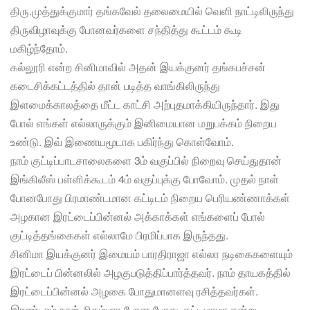
திரு.முத்துக்குமார் தங்கவேல் தலைமையில் வெளி நாட்டிலிருந்து
திருவிழாவுக்கு போனவர்களை சந்தித்து கூட்டம் கூடி
மகிழ்ந்தோம்.
கல்லூரி என்ற சினிமாவில் அதன் இயக்குனர் தங்கபச்சன்
கடைசிக்கட்டத்தில் தான் படித்த வாங்கிலிருந்து
இளமைக்காலத்தை மீட்ட காட்சி அற்புதமாக்கியிருந்தார். இது
போல் எங்கள் எல்லாருக்கும் இனிமையான மறுபக்கம் நிறைய
உண்டு. இவ் இணையமூடாக பகிர்ந்து கொள்வோம்.
நாம் குட்டிப்பாடசாலைகளை 3ம் வகுப்பில் நிறைவு செய்துதான்
இங்கிலீஸ் பள்ளிக்கூடம் 4ம் வகுப்புக்கு போவோம். முதல் நாள்
போனபோது பிரமாண்டமான கட்டிடம் நிறைய பெரியண்ணாக்கள்
அழகான இரட்டைப்பின்னல் அக்காக்கள் எங்களைப் போல்
குட்டித்தங்கைகள் எல்லாமே பிரமிப்பாக இருந்தது.
சினிமா இயக்குனர் இமையம் பாரதிராஜா எல்லா நடிகைகளையும்
இரட்டைப் பின்னலில் அழகுபடுத்திப்பார்த்தவர். நாம் தாயகத்தில்
இரட்டைப்பின்னல் அழகை போதுமானளவு ரசித்தவர்கள்.
இரண்டாம் நாள் சிதம்பரா போன போது குட்டிமாமா என்று