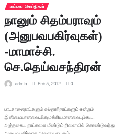
வல்வை செய்திகள்
நானும் சிதம்பராவும்
(அனுபவபகிர்வுகள்)
-மாமாச்சி.
செ.தெய்வசந்திரன்
admin
Feb 5, 2012
0
பாடசாலைநாட்களும் கல்லூரிநாட்களும் என்றும்
இனிமையானவை.மிகமுக்கியமானவையும்
கூட.
அத்தகைய நாட்களை மீண்டும் நினைவில் கொண்டுவந்து
அனுபவபகிர்வாக அனைவருடனும்