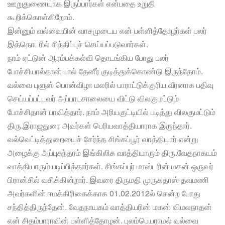
ஊறுதுணையாக இருப்பார்கள் என்பதை உறுதி
கூறிக்கொள்கிறோம்.
இன்னும் வல்வையின் வாசமுடைய என் பள்ளித்தோழர்கள் பலர்
இத்தொடரில் சிந்திப்புச் செய்யப்படுவார்கள்.
நாம் ஏட்டுன் ஆரம்பக்கல்வி தொடங்கிய போது பலர்
போச்சியால்தான் பால் தேனீர் குடித்துக்கொண்டு இருந்தோம்.
வல்வை புளுஸ் பொன்விழா மலரில் பாராட்டுக்குரிய வீரனாக பதிவு
செய்யப்பட்டவர் அப்பாடசாலையை விட்டு விலகுமட்டும்
போச்சிதான் பாவித்தார். நாம் அரியகுட்டியில் படித்து விலகுமட்டும்
திரு.இராஜதுரை அவர்கள் பெரியவாத்தியாராக இருந்தார்.
வல்வெட்டித்துறையைச் சேர்ந்த சிங்கப்பூர் வாத்தியார் என்று
அழைக்கு அப்புசுந்தரம் இங்கிலிசு வாத்தியாரும் திரு.வேதநாகயம்
வாத்தியாரும் படிப்பித்தார்கள். சிங்கப்புர் மாஸ்டரின் மகன் ஒருவர்
பிரான்சில் வசிக்கின்றார். இவரை திருமதி முருகதாஸ் தவமணி
அவர்களின் ஈமக்கிரிகைக்காக 01.02.2012ல் சென்ற போது
சந்தித்திருந்தேன். வேதநாயகம் வாத்தியரின் மகன் விமலநாதன்
என் சிதம்பாராவின் பள்ளித்தோழன். புலம்பெயராமல் வல்வை