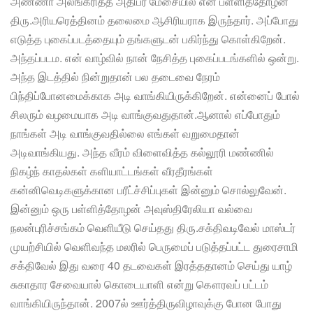
அண்ணா அலங்கரித்த அதிபர் மேசையில் என் பள்ளித்தோழன்
திரு.அரியரெத்தினம் தலைமை ஆசிரியராக இருந்தார். அப்போது
எடுத்த புகைப்படத்தையும் தங்களுடன் பகிர்ந்து கொள்கிறேன்.
அந்தப்படம. என் வாழ்வில் நான் நேசித்த புகைப்படங்களில் ஒன்று.
அந்த இடத்தில் நின்றுதான் பல தடைவை நேரம்
பிந்திப்போனமைக்காக அடி வாங்கியிருக்கிறேன். என்னைப் போல்
சிலரும் வழமையாக அடி வாங்குவதுதான்.ஆனால் எப்போதும்
நாங்கள் அடி வாங்குவதில்லை எங்கள் வறுமைதான்
அடிவாங்கியது. அந்த வீரம் விளைவித்த கல்லூரி மண்ணில்
நிகழ்ந் காதல்கள் களியாட்டங்கள் வீரதீரங்கள்
கன்னிவெடிகளுக்கான பரீட்ச்சிப்புகள் இன்னும் சொல்லுவேன்.
இன்னும் ஒரு பள்ளித்தோழன் அவுஸ்திரேலியா வல்வை
நலன்புரிச்சங்கம் வெளியீடு செய்தது திரு.சக்திவடிவேல் மாஸ்டர்
முயற்சியில் வெளிவந்த மலரில் பெருமைப் படுத்தப்பட்ட துரைசாமி
சக்திவேல் இது வரை 40 தடவைகள் இரத்ததானம் செய்து யாழ்
சுகாதார சேவையால் கொடையாளி என்று கௌரவப் பட்டம்
வாங்கியிருந்தான். 2007ல் ஊர்த்திருவிழாவுக்கு போன போது