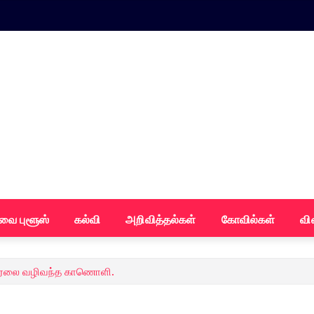
வை புளூஸ்
கல்வி
அறிவித்தல்கள்
கோவில்கள்
வி
 நேரலை வழிவந்த காணொளி.