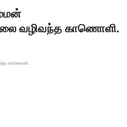
ம்மன்
ேரலை வழிவந்த காணொளி.
ழிவந்த காணொளி.