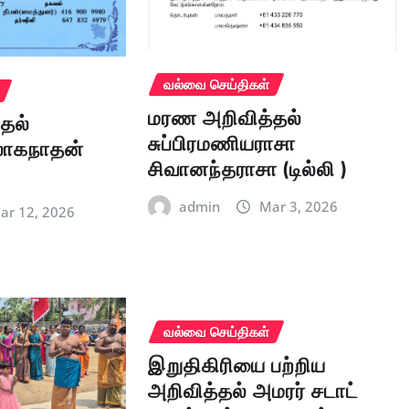
வல்வை செய்திகள்
மரண அறிவித்தல்
தல்
சுப்பிரமணியராசா
லோகநாதன்
சிவானந்தராசா (டில்லி )
admin
Mar 3, 2026
ar 12, 2026
வல்வை செய்திகள்
இறுதிகிரியை பற்றிய
அறிவித்தல் அமரர் சடாட்