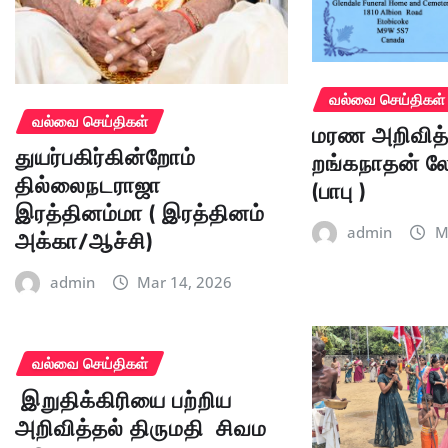
வல்வை செய்திகள்
வல்வை செய்திகள்
மரண அறிவித்
துயர்பகிர்கின்றோம்
றங்கநாதன் 
தில்லைநடராஜா
(பாபு )
இரத்தினம்மா ( இரத்தினம்
அக்கா/ஆச்சி)
admin
M
admin
Mar 14, 2026
வல்வை செய்திகள்
இறுதிக்கிரியை பற்றிய
அறிவித்தல் திருமதி சிவம