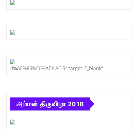
0%AE%85%E0%AE%AE-5″ target=”_blank”
அம்மன் திருவிழா 2018