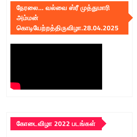
நேரலை… வல்வை ஸ்ரீ முத்துமாரி
அம்மன்
கொடியேற்றத்திருவிழா.28.04.2025
கோடைவிழா 2022 படங்கள்