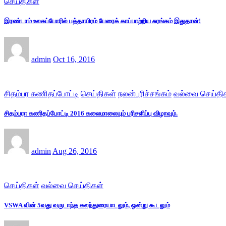
செய்திகள்
இரண்டாம் உலகப்போரில் பத்தாயிரம் பேரைக் காப்பாற்றிய சுரங்கம் இதுதான்!
admin
Oct 16, 2016
சிதம்பர கணிதப்போட்டி
செய்திகள்
நலன்புரிச்சங்கம்
வல்வை செய்தி
சிதம்பரா கணிதப்போட்டி 2016 கலைமாலையும் பரிசளிப்பு விழாவும்.
admin
Aug 26, 2016
செய்திகள்
வல்வை செய்திகள்
VSWA வின் 5வது வருடாந்த கலந்துரையாடலும், ஒன்று கூடலும்