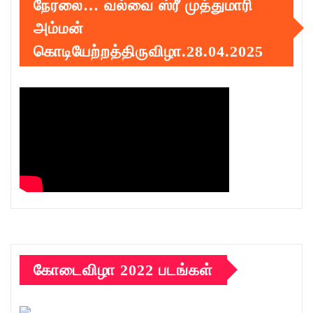
நேரலை… வல்வை ஸ்ரீ முத்துமாரி
அம்மன்
கொடியேற்றத்திருவிழா.28.04.2025
கோடைவிழா 2022 படங்கள்