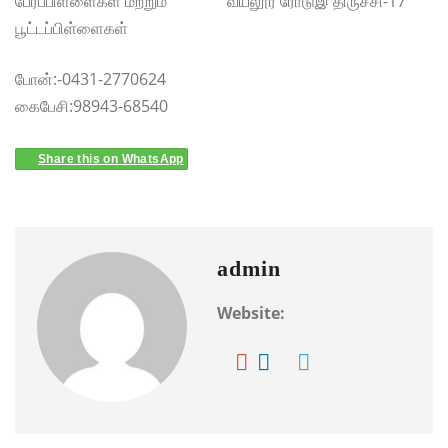
பேரப்பிள்ளைகள் மற்றும் வயலூர் ரோடுஇ திருச்சி-17
பூட்டப்பிள்ளைகள்
போன்:-0431-2770624
கைபேசி:98943-68540
Share this on WhatsApp
admin
Website: