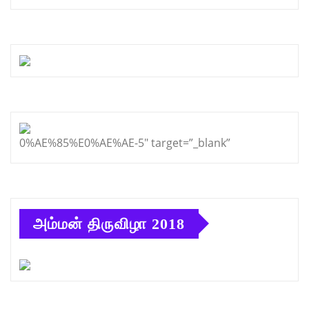
0%AE%85%E0%AE%AE-5″ target=”_blank”
அம்மன் திருவிழா 2018