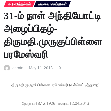
அறிவித்தல்கள்
வல்வை செய்திகள்
31-ம் நாள் அந்தியோட்டி
அழைப்பிதழ்-
திருமதி.முருகுப்பிள்ளை
பரமேஸ்வரி
admin
May 11, 2013
0
திருமதி.முருகுப்பிள்ளை பரமேஸ்வரி (வல்வெட்டித்துறை)
தோற்றம்18.12.1926 மறைவு12.04.2013