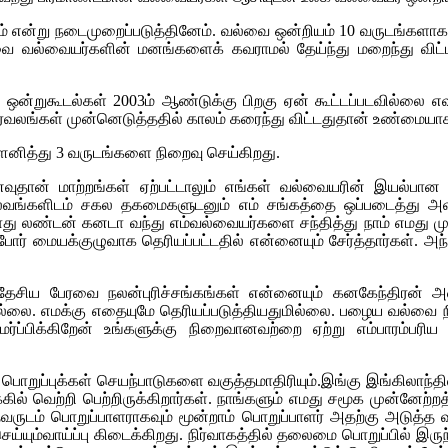
ம் என்று நடைமுறைப்படுத்தினேம். வல்வை ஒன்றியம் 10 வருடங்களா
வல்வையர்களின் மனங்களைக் கவராமல் தேய்ந்து மறைந்து விட்டத
ன்றுகூடல்கள் 2003ம் ஆண்டுக்கு பிறகு ஏன் கூட்டப்படவில்லை எவரு
ர்வலங்கள் முன்னெடுத்ததில் காலம் கரைந்து விட்டதுதான் உண்மைய
மௌனித்து 3 வருடங்களை நிறைவு செய்கிறது.
னவுதான் மாற்றங்கள் ஏற்பட்டாலும் எங்கள் வல்வையரின் இயல்பா
ங்களிடம் சகல தகமைகளுடனும் எம் சங்கத்தை ஒப்படைத்து அவர
ோது லண்டன் கனடா வந்து எம்வல்வையர்களை சந்தித்து நாம் எமது
ர் மையக்குழுவாக தெரியப்பட்டதில் என்னையும் சேர்த்தார்கள். அந்
் தேசிய பேரவை நலன்புரிச்சங்கங்கள் என்னையும் கனகேந்திரன
ல்லை. எமக்கு எதையுமே தெரியப்படுத்தியதுமில்லை. பழைய வல்வை
பிக்கிறேன் உங்களுக்கு நிறைவானவற்றை ஏற்று எம்பாரம்பரிய
பொறுப்புக்கள் செயந்பாடுகளை வகுத்தமாதிரியும்.இங்கு இங்கிலாந்தி
ில் வெற்றி பெற்றிருக்கிறார்கள். நாங்களும் எமது சமூக முன்னேற
ுடம் பொறுப்பாளராகவும் மூன்றாம் பொறுப்பாளர் அதற்கு அடுத்த வருடம்
்யும்வாய்ப்பு கிடைக்கிறது. நிர்வாகத்தில் தலைமை பொறுப்பில் இரு