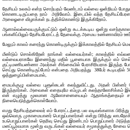
தேசியம் உலகம் என்ற சொற்பதம் வேண்டாம் வல்வை ஒன்றியம் போது
கொணடடிருப்பதை நாம் அறிவோம். இடையில் வந்த தேசியப்பேரவை 
அலைஓசை விழாக்கள் நடத்திக்கொண்டு இருக்கிறோம்.
ஆனால்வல்வையருக்குமட்டும் ஒன்று கூடக்கூடிய ஒன்று வசந்தகால ஒ
பங்களிப்பிலும் தேசியபேராட்டத் தேவைக்கு அமைய உண்ணாவிரம் ஊ
மேலு;ம் காலம் கரைந்து கொண்டிருக்கும் இக்காலத்தில் தேசியம் 
மீண்டும் சொல்கிறேன் நாங்கள் வல்வையர்கள்; காலத்தில் எவ்வ
வல்வையராகவே இணைந்து மதில் பூனையாக இருக்கும் எம் செல்வ
குட்டிமணியண்ணா அவர்கள் சிங்கையில் பேராசிரியராக இருந்த ப
செய்து கொண்டிருப்போம் என்பதை அறியதந்து 38பேர் கூடியதில் 5போ
ஒத்துழைப்பின்மையால்,
மையக்குழு வல்வை புளுஸ்சுடன் கலந்துவிட்டது. அதன் பின்னர
இருந்தார்கள். அவைகள் எதையுமே எம்முடன் கலந்தாலோசிக்கம் இ
என் எழுத்து மூலமான ஆலோசனையையும் ஆதாங்கத்தையும் சமர்ப்
நிலையெடுத்துக்கொள்வோம்.
எமது தேசியத்தலைவர் எம் போராட்டத்தை பல வடிவங்களாக பிரித்து 
ஒவ்வொரு முகாமையானர் பொறுப்பாளர்கள் என்று பிரித்து லாபநோக்க
உபபொறுப்பாளர்கள் தெரிவு செய்து இரண்டாம் பொறுப்பாளர் அடுத்தவர
மனப்பூர்வமாக மூன்று வருடங்கள் வல்வையர் சமூகத்துக்கு சேவை செய