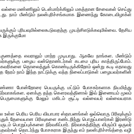
க வல்லை மண்ணிலும் டென்மார்க்கிலும் மகத்தான சேவைகள் செய்து
ு. நாம் மீண்டும் நலன்புரிச்சங்கமாக இணைந்து கோடைவிழாக்ள்
க்கும் புரியவுமில்லைகூடுவதற்கு முயற்சிஎடுக்கவுமில்வை. தேசிய
ாக இருக்குமோ
ன குணத்தை எவராலும் மாற்ற முடியாது. ஆகவே நாங்கள. மீண்டும்
்களுக்கு பழைய வன்தொண்டர்கள் கடமை புரிய காத்திருப்போம்.
 முகவரிகளை தொலைத்துக் கொண்டிருக்கிறோம் ஒன்று கூடி எதாவது
த நேரம் நாம் இந்த நாட்டுக்கு வந்த நிலைப்பாடுகள் பழையவர்களின்
் அண்ணா போன்றோரை பெயருக்கு மட்டும் போசகர்களாக நியமித்து
 நிர்வாகங்கள. ஏனக்கு தந்த கௌரவத்தினால் இவ் இணையம் மூலம்
 பெருமைகளுக்கு மேலும் மகிடம் சூட்டி வல்வையர் வல்வையராக
ல உள்ள பெரிய பெரிய வியாபார ஸ்தாபனங்கள் ஒவ்வொரு பிரிவுக்கும்
்றத்துக் தேவையான பிரிவுகளை கண்டறிந்து பொறுப்பாளர்கள் இரண்டு
 பொறுப்புக்களை நிர்வகிப்பார். நிர்வாகத்திற்கு விரும்பி ஒருவர்
ந்தவர்கள் தொடர்ந்து போசகராக இருந்து எம் நலன்புரிச்சங்த்தை வழி