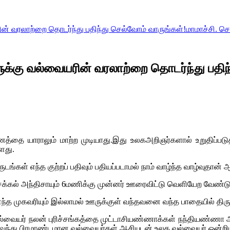
ன் வரலாற்றை தொடர்ந்து பதிந்து செல்வோம் வாருங்கள்!மாமாச்சி. செ
ுக்கு வல்வையரின் வரலாற்றை தொடர்ந்து பதிந்
த்தை யாராலும் மாற்ற முடியாது.இது உலகஅறிஞர்களால் உறுதிப்படு
்ளது.
்கள் எந்த குற்றப் பதிவும் பதியப்படாமல் நாம் வாழ்ந்த வாழ்வுதான் 
்கல் அந்திசாயும் 6மணிக்கு முன்னர் ஊரைவிட்டு வெளியேற வேண்டும்
்த முகவரியும் இல்லாமல் ஊருக்குள் வந்தவனை வந்த பாதையில் திருப
 வல்வையர் நலன் புரிச்சங்கத்தை முட்டாசியண்ணாக்கள் நந்தியண்ணா ஆ
வந்து பிரமாண்டமான வல்வையர்கள் ஆசியுடன் உலக வல்வையர் ஒன்றியம