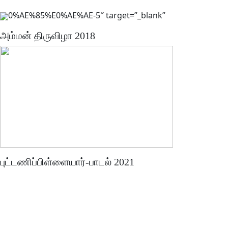
0%AE%85%E0%AE%AE-5″ target=”_blank”
அம்மன் திருவிழா 2018
புட்டணிப்பிள்ளையார்-பாடல் 2021