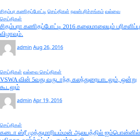
சிதம்பர கணிதப்போட்டி
செய்திகள்
நலன்புரிச்சங்கம்
வல்வை
செய்திகள்
சிதம்பரா கணிதப்போட்டி 2016 கலைமாலையும் பரிசளிப்பு
விழாவும்.
admin
Aug 26, 2016
செய்திகள்
வல்வை செய்திகள்
VSWA வின் 5வது வருடாந்த கலந்துரையாடலும், ஒன்று
கூடலும்
admin
Apr 19, 2016
செய்திகள்
கனடா ஸ்ரீ முத்துமாரியம்மன் ஆலயத்தில் ஐம்பொன்னில்