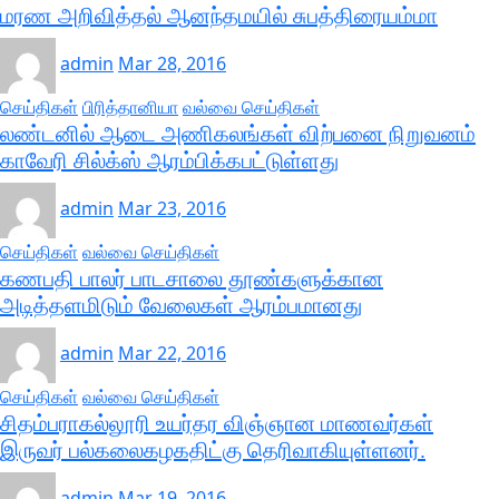
மரண அறிவித்தல் ஆனந்தமயில் சுபத்திரையம்மா
admin
Mar 28, 2016
செய்திகள்
பிரித்தானியா
வல்வை செய்திகள்
லண்டனில் ஆடை அணிகலங்கள் விற்பனை நிறுவனம்
காவேரி சில்க்ஸ் ஆரம்பிக்கபட்டுள்ளது
admin
Mar 23, 2016
செய்திகள்
வல்வை செய்திகள்
கணபதி பாலர் பாடசாலை தூண்களுக்கான
அடித்தளமிடும் வேலைகள் ஆரம்பமானது
admin
Mar 22, 2016
செய்திகள்
வல்வை செய்திகள்
சிதம்பராகல்லூரி உயர்தர விஞ்ஞான மாணவர்கள்
இருவர் பல்கலைகழகதிட்கு தெரிவாகியுள்ளனர்.
admin
Mar 19, 2016