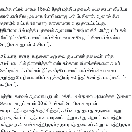
கடந்த ஏப்ரல் மாதம் 16ஆம் தேதி மத்திய தகவல் ஆணையர் வீடியோ
கான்பரன்சிங் மூலமாக பேரறிவாளனுடன் பேசினார். ஆனால் சில
தொழில் நுட்பக் கோளாறு காரணமாக அது தடைப்பட்டது.
இந்நிலையில் மத்திய தகவல் ஆணையர் சுஷ்மா சிங் நேற்று பிற்பகல்
மீண்டும் வீடியோ கான்பரன்சிங் மூலமாக வேலூர் சிறையில் உள்ள
பேரறிவாளனுடன் பேசினார்.
அப்போது தனது கருணை மனுவை குடியரசுத் தலைவர் எந்த
அடிப்படையில் நிராகரித்தார் என்பதற்கான விளக்கங்களை அவர்
கேட்டுள்ளார். பின்னர் இந்த வீடியோ கான்பரன்சிங் விசாரணை
குறித்து பேரறிவாளனின் வழக்கறிஞர் சுரேந்தர் செய்தியாளர்களிடம்
கூறினார்.
மத்திய தகவல் ஆணையருடன், மத்திய உள்துறை அமைச்சக இணை
செயலாளரும் சுமார் 30 நிமிடங்கள் பேரறிவாளனுடன்
உரையாற்றியதாகத் தெரிவித்தார். அப்போது தனது கருணை மனு
நிராகரிக்கப்பட்டதற்கான காரணம் மற்றும் அது தொடர்பாக மத்திய
உள்துறை அமைச்சகத்திற்கும் குடியரசுத் தலைவர் அலுவலகத்திற்கும்
இடையே நடைபெற்ற ஆலோசனைகள் குறித்து விளக்கம்