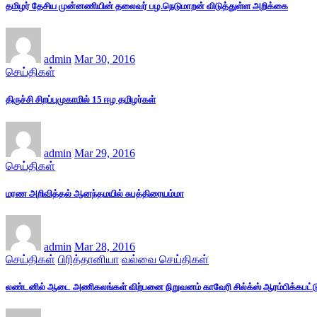
தமிழர் தேசிய முன்னணியின் தலைவர் பழ.நெடுமாறன் விடுத்துள்ள அறிக்கை
admin
Mar 30, 2016
செய்திகள்
திருச்சி சிறப்புமுகாமில் 15 ஈழ தமிழர்கள்
admin
Mar 29, 2016
செய்திகள்
மரண அறிவித்தல் ஆனந்தமயில் சுபத்திரையம்மா
admin
Mar 28, 2016
செய்திகள்
பிரித்தானியா
வல்வை செய்திகள்
லண்டனில் ஆடை அணிகலங்கள் விற்பனை நிறுவனம் காவேரி சில்க்ஸ் ஆரம்பிக்கபட்ட