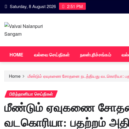
Skip
Saturday, 8 August 2026
2:51 PM
to
content
HOME
வல்வை செய்திகள்
நலன்புரிச்சங்கம்
வல்
Home
மீண்டும் ஏவுகணை சோதனை நடத்தியது வடகொரியா: பதற்
பிரித்தானியா செய்திகள்
மீண்டும் ஏவுகணை சோத
வடகொரியா: பதற்றம் அதிக