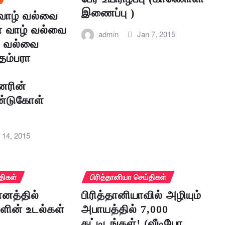
இணைப்பு )
 வாழ் வல்வை
ா வாழ் வல்வை
admin
Jan 7, 2015
ம் வல்வை
தம்பரா
னரின்
்டுகோள்
 14, 2015
திகள்
பிரித்தானியா செய்திகள்
னத்தில்
பிரித்தானியாவில் அழியும்
ளின் உடல்கள்
அபாயத்தில் 7,000
கட்டிடங்கள்! (வீடியோ