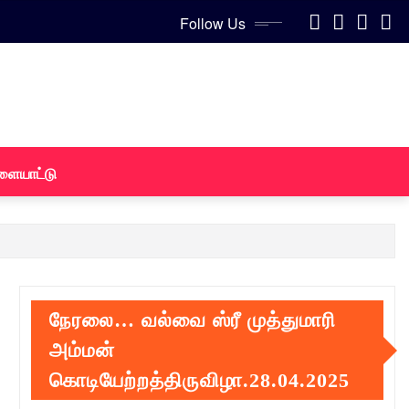
Follow Us
ளையாட்டு
நேரலை… வல்வை ஸ்ரீ முத்துமாரி
அம்மன்
கொடியேற்றத்திருவிழா.28.04.2025