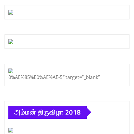
0%AE%85%E0%AE%AE-5″ target=”_blank”
அம்மன் திருவிழா 2018