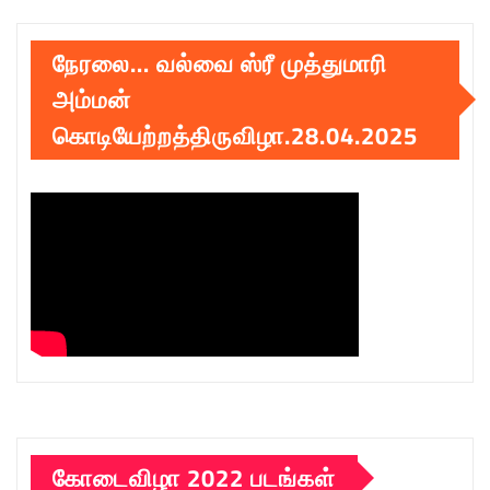
நேரலை… வல்வை ஸ்ரீ முத்துமாரி
அம்மன்
கொடியேற்றத்திருவிழா.28.04.2025
கோடைவிழா 2022 படங்கள்