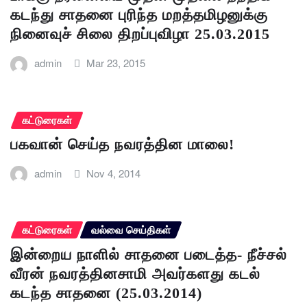
கடந்து சாதனை புரிந்த மறத்தமிழனுக்கு
நினைவுச் சிலை திறப்புவிழா 25.03.2015
admin
Mar 23, 2015
கட்டுரைகள்
பகவான் செய்த நவரத்தின மாலை!
admin
Nov 4, 2014
கட்டுரைகள்
வல்வை செய்திகள்
இன்றைய நாளில் சாதனை படைத்த- நீச்சல்
வீரன் நவரத்தினசாமி அவர்களது கடல்
கடந்த சாதனை (25.03.2014)