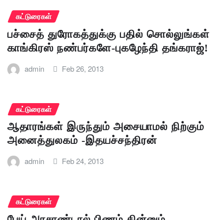
கட்டுரைகள்
பச்சைத் துரோகத்துக்கு பதில் சொல்லுங்கள்
காங்கிரஸ் நண்பர்களே-புகழேந்தி தங்கராஜ்!
admin
Feb 26, 2013
கட்டுரைகள்
ஆதாரங்கள் இருந்தும் அசையாமல் நிற்கும்
அனைத்துலகம் -இதயச்சந்திரன்
admin
Feb 24, 2013
கட்டுரைகள்
பேய் அரசாண்டால் பிணம் தின்னும்