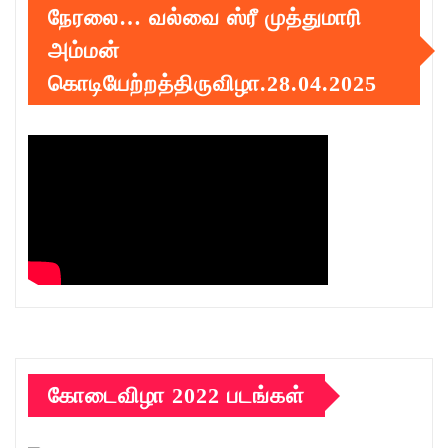
நேரலை… வல்வை ஸ்ரீ முத்துமாரி
அம்மன்
கொடியேற்றத்திருவிழா.28.04.2025
கோடைவிழா 2022 படங்கள்