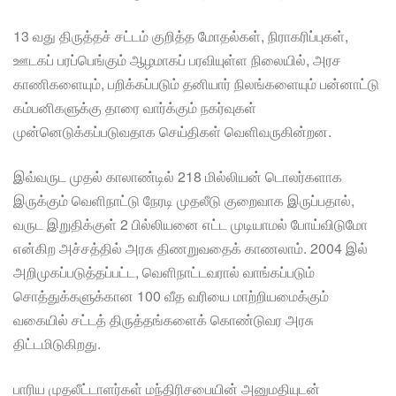
13 வது திருத்தச் சட்டம் குறித்த மோதல்கள், நிராகரிப்புகள்,
ஊடகப் பரப்பெங்கும் ஆழமாகப் பரவியுள்ள நிலையில், அரச
காணிகளையும், பறிக்கப்படும் தனியார் நிலங்களையும் பன்னாட்டு
கம்பனிகளுக்கு தாரை வார்க்கும் நகர்வுகள்
முன்னெடுக்கப்படுவதாக செய்திகள் வெளிவருகின்றன.
இவ்வருட முதல் காலாண்டில் 218 மில்லியன் டொலர்களாக
இருக்கும் வெளிநாட்டு நேரடி முதலீடு குறைவாக இருப்பதால்,
வருட இறுதிக்குள் 2 பில்லியனை எட்ட முடியாமல் போய்விடுமோ
என்கிற அச்சத்தில் அரசு திணறுவதைக் காணலாம். 2004 இல்
அறிமுகப்படுத்தப்பட்ட, வெளிநாட்டவரால் வாங்கப்படும்
சொத்துக்களுக்கான 100 வீத வரியை மாற்றியமைக்கும்
வகையில் சட்டத் திருத்தங்களைக் கொண்டுவர அரசு
திட்டமிடுகிறது.
பாரிய முதலீட்டாளர்கள் மந்திரிசபையின் அனுமதியுடன்