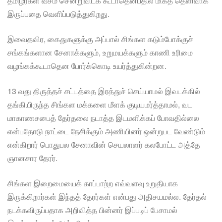
தமிழர்கள் வசம் சென்றுவிடக் கூடாதென்பதில் மிகத் தெளிவாக
இருப்பதை வெளிப்படுத்துகிறது.
இவைதவிர, கைதுகளுக்கு அப்பால் சிங்கள கடும்போக்குச்
சங்கங்களான சேனாக்களும், உறுமயக்களும் காணி உரிமை
வழங்கக்கூடாதென போர்க்கொடி உயர்த்துகின்றன.
13 வது திருத்தச் சட்டத்தை இரத்துச் செய்யாமல் இவடக்கில்
தங்கியிருந்த சிங்கள மக்களை மீளக் குடியமர்த்தாமல், வட
மாகாணசபைத் தேர்தலை நடாத்த இடமளிக்கப் போவதில்லை
என்பதோடு நாட்டை நேசிக்கும் அணியினர் ஒன்றுபட வேண்டும்
என்கிறார் பொதுபல சேனாவின் செயலாளர் கலபோட்ட அத்தே
ஞானசார தேரர்.
சிங்கள இறைமையைக் காப்பாற்ற எவ்வளவு உறுதியாக
இருக்கிறார்கள் இந்தத் தேரர்கள் என்பது அதிசயமல்ல. தேர்தல்
நடக்கவிருப்பதாக அறிவித்த பின்னர் இப்படிப் பேசாமல்