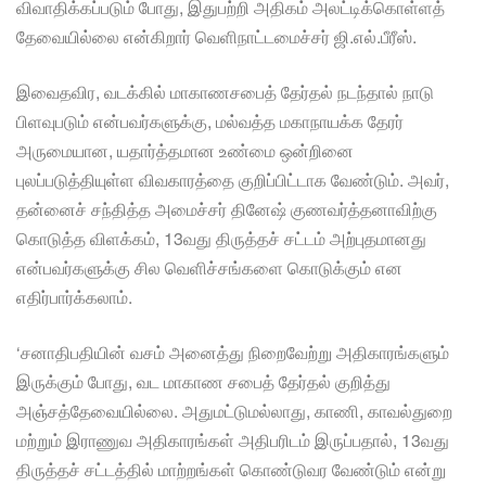
விவாதிக்கப்படும் போது, இதுபற்றி அதிகம் அலட்டிக்கொள்ளத்
தேவையில்லை என்கிறார் வெளிநாட்டமைச்சர் ஜி.எல்.பீரீஸ்.
இவைதவிர, வடக்கில் மாகாணசபைத் தேர்தல் நடந்தால் நாடு
பிளவுபடும் என்பவர்களுக்கு, மல்வத்த மகாநாயக்க தேரர்
அருமையான, யதார்த்தமான உண்மை ஒன்றினை
புலப்படுத்தியுள்ள விவகாரத்தை குறிப்பிட்டாக வேண்டும். அவர்,
தன்னைச் சந்தித்த அமைச்சர் தினேஷ் குணவர்த்தனாவிற்கு
கொடுத்த விளக்கம், 13வது திருத்தச் சட்டம் அற்புதமானது
என்பவர்களுக்கு சில வெளிச்சங்களை கொடுக்கும் என
எதிர்பார்க்கலாம்.
‘சனாதிபதியின் வசம் அனைத்து நிறைவேற்று அதிகாரங்களும்
இருக்கும் போது, வட மாகாண சபைத் தேர்தல் குறித்து
அஞ்சத்தேவையில்லை. அதுமட்டுமல்லாது, காணி, காவல்துறை
மற்றும் இராணுவ அதிகாரங்கள் அதிபரிடம் இருப்பதால், 13வது
திருத்தச் சட்டத்தில் மாற்றங்கள் கொண்டுவர வேண்டும் என்று