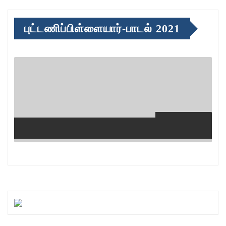
புட்டணிப்பிள்ளையார்-பாடல் 2021