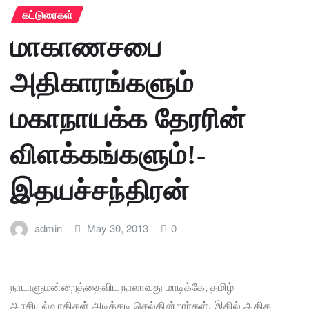
கட்டுரைகள்
மாகாணசபை
அதிகாரங்களும்
மகாநாயக்க தேரரின்
விளக்கங்களும்!-
இதயச்சந்திரன்
admin
May 30, 2013
0
நாடாளுமன்றைத்தைவிட நாலாவது மாடிக்கே, தமிழ்
அரசியல்வாதிகள் அடிக்கடி செல்கின்றார்கள். இதில் அதிக