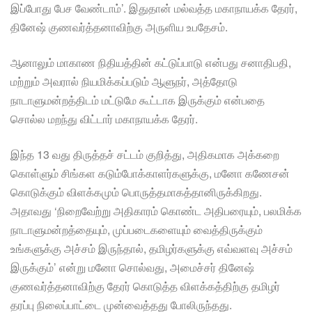
இப்போது பேச வேண்டாம்’. இதுதான் மல்வத்த மகாநாயக்க தேரர்,
தினேஷ் குணவர்த்தனாவிற்கு அருளிய உபதேசம்.
ஆனாலும் மாகாண நிதியத்தின் கட்டுப்பாடு என்பது சனாதிபதி,
மற்றும் அவரால் நியமிக்கப்படும் ஆளுநர், அத்தோடு
நாடாளுமன்றத்திடம் மட்டுமே கூட்டாக இருக்கும் என்பதை
சொல்ல மறந்து விட்டார் மகாநாயக்க தேரர்.
இந்த 13 வது திருத்தச் சட்டம் குறித்து, அதிகமாக அக்கறை
கொள்ளும் சிங்கள கடும்போக்காளர்களுக்கு, மனோ கணேசன்
கொடுக்கும் விளக்கமும் பொருத்தமாகத்தானிருக்கிறது.
அதாவது ‘நிறைவேற்று அதிகாரம் கொண்ட அதிபரையும், பலமிக்க
நாடாளுமன்றத்தையும், முப்படைகளையும் வைத்திருக்கும்
உங்களுக்கு அச்சம் இருந்தால், தமிழர்களுக்கு எவ்வளவு அச்சம்
இருக்கும்’ என்று மனோ சொல்வது, அமைச்சர் தினேஷ்
குணவர்த்தனாவிற்கு தேரர் கொடுத்த விளக்கத்திற்கு தமிழர்
தரப்பு நிலைப்பாட்டை முன்வைத்தது போலிருந்தது.