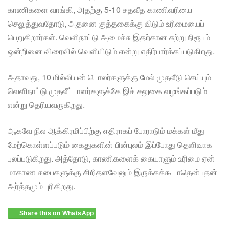
காணிகளை வாங்கி, அதற்கு 5-10 சதவீத காணிவரியை
செலுத்துவதோடு, அதனை குத்தகைக்கு விடும் உரிமையைப்
பெறுகிறார்கள். வெளிநாட்டு அமைச்சு இதற்கான சுற்று நிரூபம்
ஒன்றினை விரைவில் வெளியிடும் என்று எதிர்பார்க்கப்படுகிறது.
அதாவது, 10 மில்லியன் டொலர்களுக்கு மேல் முதலீடு செய்யும்
வெளிநாட்டு முதலீட்டாளர்களுக்கே இச் சலுகை வழங்கப்படும்
என்று தெரியவருகிறது.
ஆகவே நில ஆக்கிரமிப்பிற்கு எதிராகப் போராடும் மக்கள் மீது
மேற்கொள்ளப்படும் கைதுகளின் பின்புலம் இப்போது தெளிவாக
புலப்படுகிறது. அத்தோடு, காணிகளைக் கையாளும் உரிமை ஏன்
மாகாண சபைகளுக்கு சிறிதளவேனும் இருக்கக்கூடாதென்பதன்
அர்த்தமும் புரிகிறது.
Share this on WhatsApp