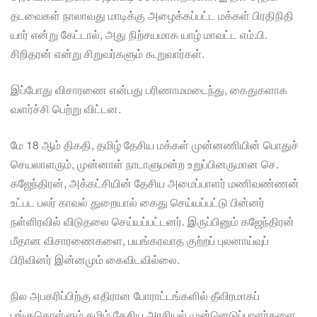
தடவைகள் நாலாவது மாடிக்கு அழைக்கப்பட்ட மக்கள் பிரதிநிதி
யார் என்று கேட்டால், அது நிற்சயமாக யாழ் மாவட்ட எம்.பி.
சிறிதரன் என்று சிறுவர்களும் கூறுவார்கள்.
இப்போது விசாரணை என்பது பரிணாமமடைந்து, கைதுகளாக
வளர்ச்சி பெற்று விட்டன.
மே 18 ஆம் திகதி, தமிழ் தேசிய மக்கள் முன்னணியின் பொதுச்
செயலாளரும், முன்னாள் நாடாளுமன்ற உறுப்பினருமான செ.
கஜேந்திரன், அக்கட்சியின் தேசிய அமைப்பாளர் மணிவண்ணன்
உட்பட பலர் காவல் துறையால் கைது செய்யப்பட்டு பின்னர்
நள்ளிரவில் விடுதலை செய்யப்பட்டனர். இருப்பினும் கஜேந்திரன்
மீதான விசாரணைகளை, பயங்கரவாத குற்றப் புலனாய்வுப்
பிரிவினர் இன்னமும் கைவிடவில்லை.
நில அபகரிப்பிற்கு எதிரான போராட்டங்களில் தீவிரமாகப்
பங்குகொள்ளும் தமிழ் தேசிய அரசியல் முன்னெடுப்பாளர்களை