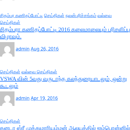
சிதம்பர கணிதப்போட்டி
செய்திகள்
நலன்புரிச்சங்கம்
வல்வை
செய்திகள்
சிதம்பரா கணிதப்போட்டி 2016 கலைமாலையும் பரிசளிப்பு
விழாவும்.
admin
Aug 26, 2016
செய்திகள்
வல்வை செய்திகள்
VSWA வின் 5வது வருடாந்த கலந்துரையாடலும், ஒன்று
கூடலும்
admin
Apr 19, 2016
செய்திகள்
கனடா ஸ்ரீ முத்துமாரியம்மன் ஆலயத்தில் ஐம்பொன்னில்