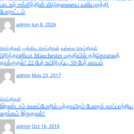
பாடகர் சங்கீத்தின் விடுதலையை வலியுறுத்தி
போராட்டம்
admin
Jun 8, 2026
செய்திகள்
முக்கிய செய்திகள்
வல்வை செய்திகள்
பிரித்தானியா Manchester பகுதியில் தற்கொலைத்
தாக்குதல்! 22 பேர் உயிரிழப்பு. 59 பேர் காயம்
admin
May 23, 2017
செய்திகள்
இரண்டாம் உலகப்போரில் பத்தாயிரம் பேரைக் காப்பாற்றிய
சுரங்கம் இதுதான்!
admin
Oct 16, 2016