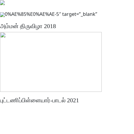
0%AE%85%E0%AE%AE-5″ target=”_blank”
அம்மன் திருவிழா 2018
புட்டணிப்பிள்ளையார்-பாடல் 2021