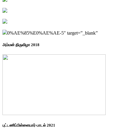
0%AE%85%E0%AE%AE-5″ target=”_blank”
அம்மன் திருவிழா 2018
புட்டணிப்பிள்ளையார்-பாடல் 2021