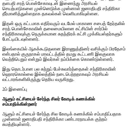
தளபதி சரத் பொன்சேகாவுடன் இணைந்து அரசியல்
செயற்பாடுகளை முன்னெடுக்க முன்னாள் ஜனாதிபதி சந்திரிகா
தீர்மானித்துள்ளதாக தகவல்கள் வெளியாகியுள்ளன.
இதன் ஒரு கட்டமாக எதிர்வரும் வடமேல் மாகாண சபைத் தேர்தலில்
சரத் பொன்சேகாவின் தலைமையிலான கட்சியின் சார்பில்
சந்திரிகாவுக்கு நெருக்கமான சுதந்திரக் கட்சி முக்கியஸ்தர்களும்
போட்டியிடவுள்ளனர்.
இலங்கையில் ஆகக்கூடுதலான இராணுத்தினர் வசிக்கும் பிரதேசம்
என்பதால் குருநாகல் மாவட்டத்தில் தமது கூட்டணி இலகுவாக
வெற்றிபெறும் என்றும் இவர்கள் நம்பிக்கை கொண்டுள்ளனர்.
இது தொடர்பான பல சுற்றுப் பேச்சுவார்த்தைகள் சந்திரிகாவின்
ஹொரகொல்லை இல்லத்தில் நடைபெற்றதாகவும் அரசியல்
வட்டாரங்களிலிருந்து தெரிய வருகிறது.
2ம் இணைப்பு
ஆளும் கட்சியைச் சேர்ந்த சிலர் கோடிக் கணக்கில்
சம்பாதிக்கின்றனர்
ஆளும் கட்சியைச் சேர்ந்த சில கோடிக் கணக்கில் சம்பாதிப்பதாக
முன்னாள் ஜனாதிபதி சந்திரிக்கா பண்டாரநாயக்க குற்றம்
சுமத்தியுள்ளார்.