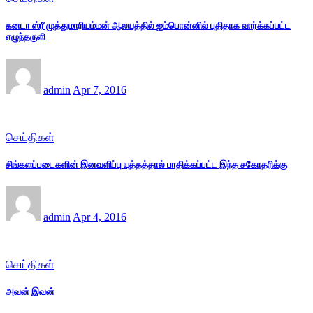
கனடா ஸ்ரீ முத்துமாரியம்மன் ஆலயத்தில் ஐம்பொன்னில் புதிதாக வார்க்கப்பட்ட
எழுந்தருளி
admin
Apr 7, 2016
செய்திகள்
சிங்களப்படைகளின் இனவளிப்பு யுத்தத்தால் பாதிக்கப்பட்ட இந்த சகோதரிக்கு
admin
Apr 4, 2016
செய்திகள்
அவன் இவன்