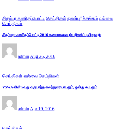
சிதம்பர கணிதப்போட்டி
செய்திகள்
நலன்புரிச்சங்கம்
வல்வை
செய்திகள்
சிதம்பரா கணிதப்போட்டி 2016 கலைமாலையும் பரிசளிப்பு விழாவும்.
admin
Aug 26, 2016
செய்திகள்
வல்வை செய்திகள்
VSWA வின் 5வது வருடாந்த கலந்துரையாடலும், ஒன்று கூடலும்
admin
Apr 19, 2016
செய்திகள்