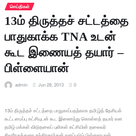
செய்திகள்
13ம் திருத்தச் சட்டத்தை
பாதுகாக்க TNA உடன்
கூட இணையத் தயார் –
பிள்ளையான்
admin
Jun 28, 2013
0
13ம் திருத்தச் சட்டத்தை பாதுகாப்பதற்காக தமி;ழ்த் தேசியக்
கூட்டமைப்பு கட்சியுடன் கூட இணைந்து கொள்ளத் தயார் என
தமிழ் மக்கள் விடுதலைப் புலிகள் கட்சியின் தலைவர்
சிவநேசத்துரை சந்திரகாந்தன் எனப்படும் பிள்ளையான்