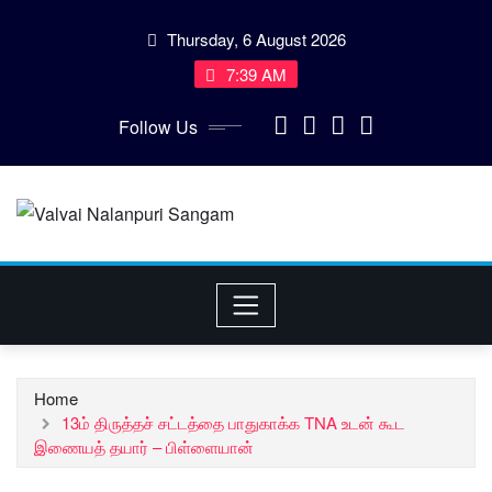
Skip
Thursday, 6 August 2026
to
content
7:39 AM
Follow Us
Home
13ம் திருத்தச் சட்டத்தை பாதுகாக்க TNA உடன் கூட
இணையத் தயார் – பிள்ளையான்