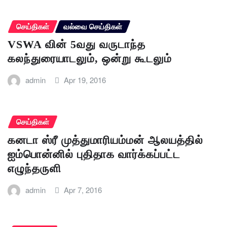
செய்திகள்
வல்வை செய்திகள்
VSWA வின் 5வது வருடாந்த
கலந்துரையாடலும், ஒன்று கூடலும்
admin
Apr 19, 2016
செய்திகள்
கனடா ஸ்ரீ முத்துமாரியம்மன் ஆலயத்தில்
ஐம்பொன்னில் புதிதாக வார்க்கப்பட்ட
எழுந்தருளி
admin
Apr 7, 2016