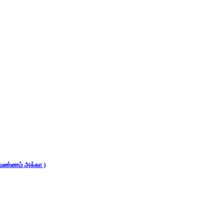
 (வண்ணம் அக்கா )