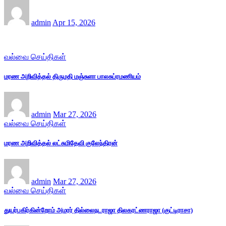
admin
Apr 15, 2026
வல்வை செய்திகள்
மரண அறிவித்தல் திருமதி மஞ்சுளா பாலசுப்ரமணியம்
admin
Mar 27, 2026
வல்வை செய்திகள்
மரண அறிவித்தல் லட்சுமிதேவி குலேந்திரன்
admin
Mar 27, 2026
வல்வை செய்திகள்
துயர்பகிர்கின்றோம் அமரர் தில்லைநடராஜா திலகரட்ணராஜா (குட்டிராசா)