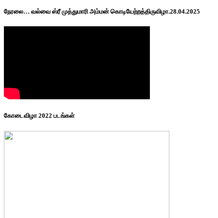
நேரலை… வல்வை ஸ்ரீ முத்துமாரி அம்மன் கொடியேற்றத்திருவிழா.28.04.2025
கோடைவிழா 2022 படங்கள்