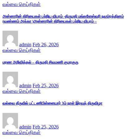
வல்வை செய்திகள்
அன்னாரின் கிரியைகள் பற்றிய விபரம் -திருமதி மங்களேஸ்வரி நவரெத்தினம்
(வண்ணம் அக்கா )அன்னாரின் கிரியைகள் பற்றிய விபரம் –
admin
Feb 26, 2026
வல்வை செய்திகள்
மரண அறிவித்தல் – திருமதி சிவமணி குமரகுரு
admin
Feb 25, 2026
வல்வை செய்திகள்
வல்வை தீருவில் புட்டணிபிள்ளையார் 3ம் நாள் இரவுத் திருவிழா
admin
Feb 25, 2026
வல்வை செய்திகள்