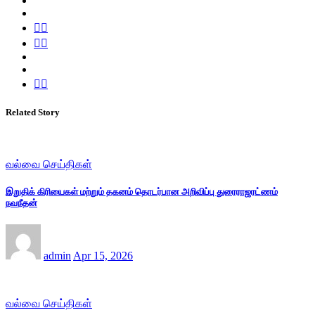
Related Story
வல்வை செய்திகள்
இறுதிக் கிரியைகள் மற்றும் தகனம் தொடர்பான அறிவிப்பு துரைராஜரட்ணம்
நவநீதன்
admin
Apr 15, 2026
வல்வை செய்திகள்