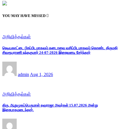
YOU MAY HAVE MISSED
அறிவித்தல்கள்
நெடியகாட்டை பிறப்பிடமாகவும் கனடாவை வசிப்பிடமாகவும் கொண்ட திருமதி
சிவரூபராணி நந்தகுமார் 24-07-2026 இறைவனடி சேர்ந்தார்
admin
Aug 1, 2026
அறிவித்தல்கள்
திரு. ஆறுமுகப்பெருமாள் தவராஜா அவர்கள் 15.07.2026 அன்று
இறைபாதமடைந்தார்.