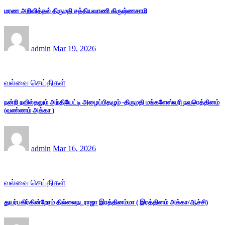
மரண அறிவித்தல் திருமதி சத்தியவாணி கிருஷ்ணசாமி
admin
Mar 19, 2026
வல்வை செய்திகள்
நன்றி நவில்தலும் அந்தியேட்டி அழைப்பிதழும் -திருமதி மங்களேஸ்வரி நவரெத்தினம்
(வண்ணம் அக்கா )
admin
Mar 16, 2026
வல்வை செய்திகள்
துயர்பகிர்கின்றோம் தில்லைநடராஜா இரத்தினம்மா ( இரத்தினம் அக்கா/ஆச்சி)