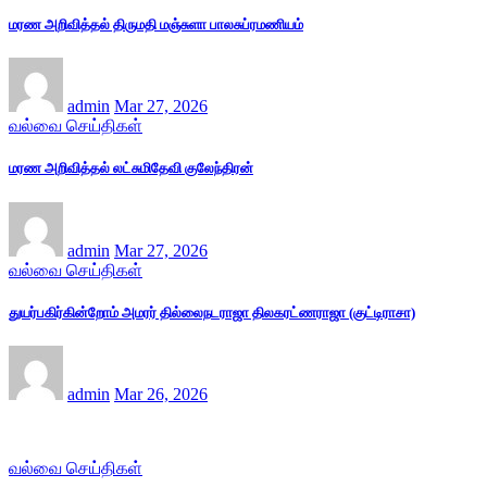
மரண அறிவித்தல் திருமதி மஞ்சுளா பாலசுப்ரமணியம்
admin
Mar 27, 2026
வல்வை செய்திகள்
மரண அறிவித்தல் லட்சுமிதேவி குலேந்திரன்
admin
Mar 27, 2026
வல்வை செய்திகள்
துயர்பகிர்கின்றோம் அமரர் தில்லைநடராஜா திலகரட்ணராஜா (குட்டிராசா)
admin
Mar 26, 2026
வல்வை செய்திகள்