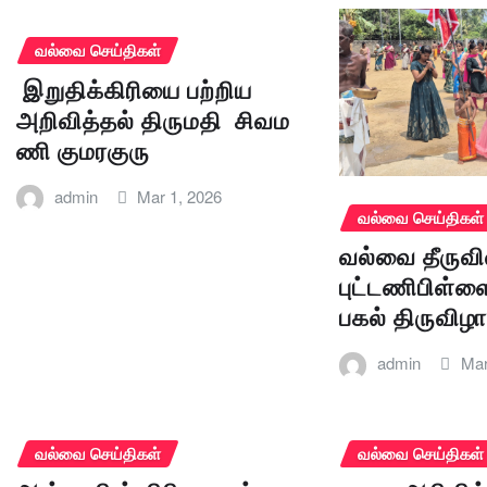
வல்வை செய்திகள்
இறுதிக்கிரியை பற்றிய
அறிவித்தல் திருமதி சிவம
ணி குமரகுரு
admin
Mar 1, 2026
வல்வை செய்திகள்
வல்வை தீருவி
புட்டணிபிள்ளை
பகல் திருவிழ
admin
Mar
வல்வை செய்திகள்
வல்வை செய்திகள்