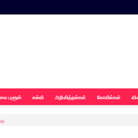
வை புளூஸ்
கல்வி
அறிவித்தல்கள்
கோவில்கள்
வி
ழு.