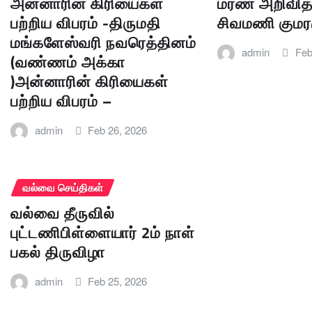
அன்னாரின் கிரியைகள்
மரண அறிவித்த
பற்றிய விபரம் -திருமதி
சிவமணி குமர
மங்களேஸ்வரி நவரெத்தினம்
admin
Feb
(வண்ணம் அக்கா
)அன்னாரின் கிரியைகள்
பற்றிய விபரம் –
admin
Feb 26, 2026
வல்வை செய்திகள்
வல்வை தீருவில்
புட்டணிபிள்ளையார் 2ம் நாள்
பகல் திருவிழா
admin
Feb 25, 2026