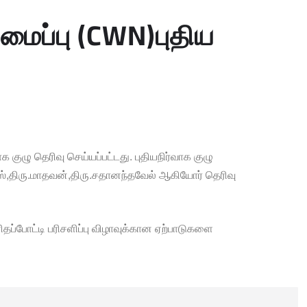
மைப்பு (CWN)புதிய
குழு தெரிவு செய்யப்பட்டது. புதியநிர்வாக குழு
ஸ்,திரு.மாதவன்,தி
ரு.சதானந்தவேல் ஆகியோர் தெரிவு
ப்போட்டி பரிசளிப்பு விழாவுக்கான ஏற்பாடுகளை