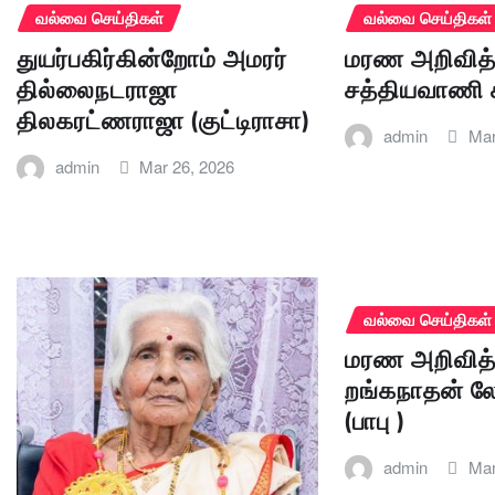
வல்வை செய்திகள்
வல்வை செய்திகள்
துயர்பகிர்கின்றோம் அமரர்
மரண அறிவித்
தில்லைநடராஜா
சத்தியவாணி 
திலகரட்ணராஜா (குட்டிராசா)
admin
Mar
admin
Mar 26, 2026
வல்வை செய்திகள்
மரண அறிவித்
றங்கநாதன் 
(பாபு )
admin
Mar