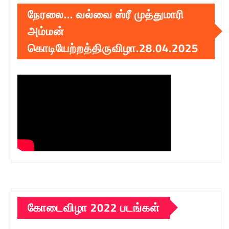
நேரலை… வல்வை ஸ்ரீ முத்துமாரி
அம்மன்
கொடியேற்றத்திருவிழா.28.04.2025
கோடைவிழா 2022 படங்கள்