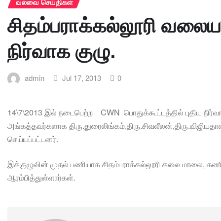
வல்வை செய்திகள்
சிதம்பராக்கல்லூரி வலைய
நிர்வாக குழு.
admin
Jul 17, 2013
0
14\7\2013 இல் நடைபெற்ற CWN பொதுக்கூட்டத்தில் புதிய நிர்வாக 
அங்கத்தவர்களாக திரு.துரைலிங்கம்,திரு.சிவலீலன்
,திரு.விஜியதா
செய்யப்பட்டனர்.
இக்குழுவின் முதல் பணியாக சிதம்பராக்கல்லூரி கலை மாலை, கணித
ஆரம்பித்துள்ளார்கள்.