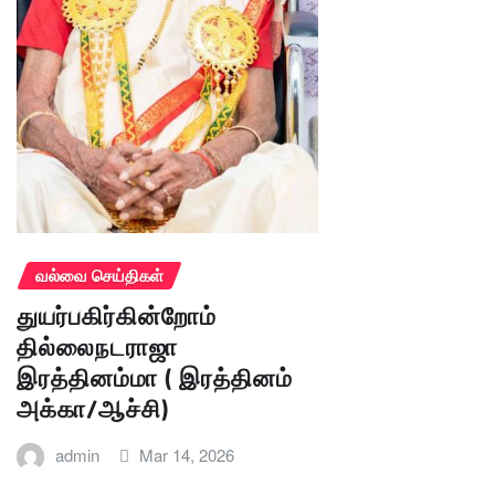
வல்வை செய்திகள்
துயர்பகிர்கின்றோம்
தில்லைநடராஜா
இரத்தினம்மா ( இரத்தினம்
அக்கா/ஆச்சி)
admin
Mar 14, 2026