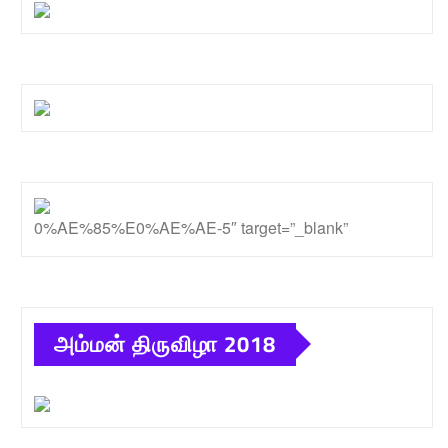
0%AE%85%E0%AE%AE-5″ target=”_blank”
அம்மன் திருவிழா 2018