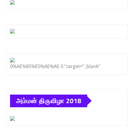
0%AE%85%E0%AE%AE-5″ target=”_blank”
அம்மன் திருவிழா 2018