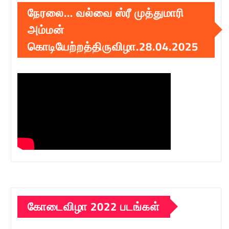
நேரலை… வல்வை ஸ்ரீ முத்துமாரி
அம்மன்
கொடியேற்றத்திருவிழா.28.04.2025
கோடைவிழா 2022 படங்கள்