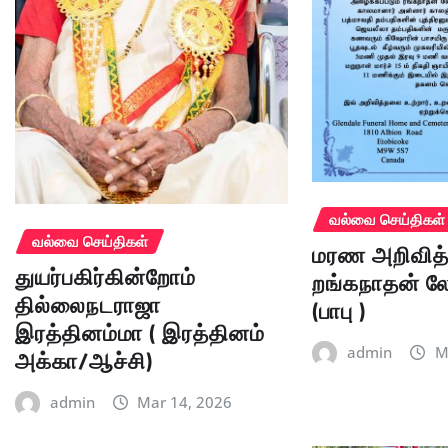
வல்வை செய்திகள்
வல்வை செய்திகள்
மரண அறிவித்
துயர்பகிர்கின்றோம்
றங்கநாதன் 
தில்லைநடராஜா
(பாபு )
இரத்தினம்மா ( இரத்தினம்
அக்கா/ஆச்சி)
admin
M
admin
Mar 14, 2026