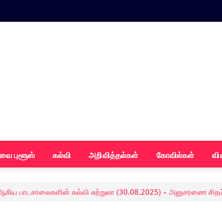
வை புளூஸ்
கல்வி
அறிவித்தல்கள்
கோவில்கள்
வி
ஆகிய பாடசாலைகளின் கல்வி சுற்றுலா (30.08.2025) – அனுசரணை சிதம்ப