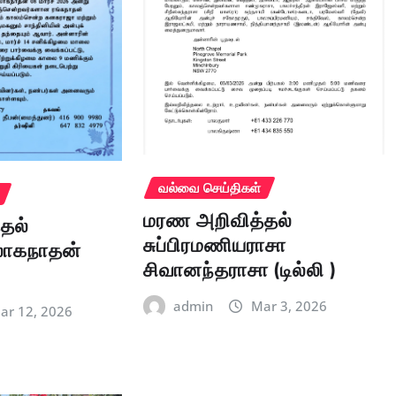
வல்வை செய்திகள்
மரண அறிவித்தல்
தல்
சுப்பிரமணியராசா
லோகநாதன்
சிவானந்தராசா (டில்லி )
admin
Mar 3, 2026
ar 12, 2026