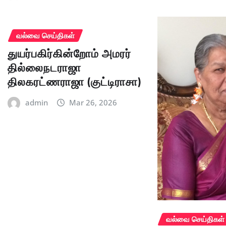
வல்வை செய்திகள்
துயர்பகிர்கின்றோம் அமரர்
தில்லைநடராஜா
திலகரட்ணராஜா (குட்டிராசா)
admin
Mar 26, 2026
வல்வை செய்திகள்