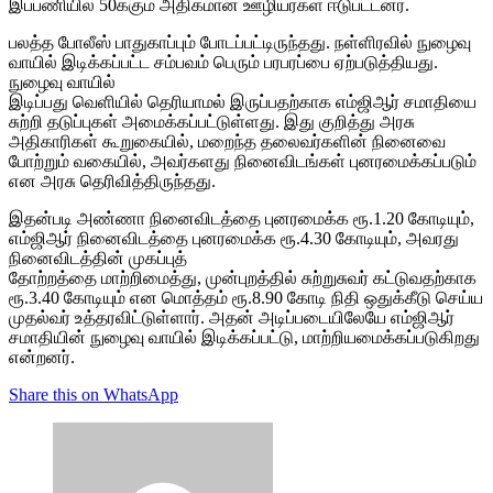
இப்பணியில் 50க்கும் அதிகமான ஊழியர்கள் ஈடுபட்டனர்.
பலத்த போலீஸ் பாதுகாப்பும் போடப்பட்டிருந்தது. நள்ளிரவில் நுழைவு
வாயில் இடிக்கப்பட்ட சம்பவம் பெரும் பரபரப்பை ஏற்படுத்தியது.
நுழைவு வாயில்
இடிப்பது வெளியில் தெரியாமல் இருப்பதற்காக எம்ஜிஆர் சமாதியை
சுற்றி தடுப்புகள் அமைக்கப்பட்டுள்ளது. இது குறித்து அரசு
அதிகாரிகள் கூறுகையில், மறைந்த தலைவர்களின் நினைவை
போற்றும் வகையில், அவர்களது நினைவிடங்கள் புனரமைக்கப்படும்
என அரசு தெரிவித்திருந்தது.
இதன்படி அண்ணா நினைவிடத்தை புனரமைக்க ரூ.1.20 கோடியும்,
எம்ஜிஆர் நினைவிடத்தை புனரமைக்க ரூ.4.30 கோடியும், அவரது
நினைவிடத்தின் முகப்புத்
தோற்றத்தை மாற்றிமைத்து, முன்புறத்தில் சுற்றுசுவர் கட்டுவதற்காக
ரூ.3.40 கோடியும் என மொத்தம் ரூ.8.90 கோடி நிதி ஒதுக்கீடு செய்ய
முதல்வர் உத்தரவிட்டுள்ளார். அதன் அடிப்படையிலேயே எம்ஜிஆர்
சமாதியின் நுழைவு வாயில் இடிக்கப்பட்டு, மாற்றியமைக்கப்படுகிறது
என்றனர்.
Share this on WhatsApp