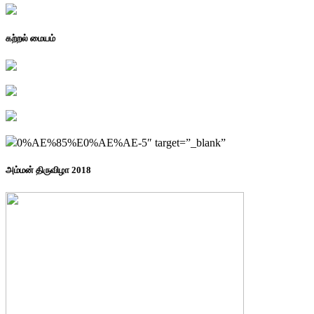
கற்றல் மையம்
0%AE%85%E0%AE%AE-5″ target=”_blank”
அம்மன் திருவிழா 2018