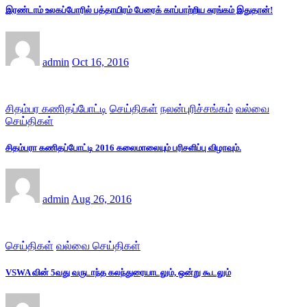
இரண்டாம் உலகப்போரில் பத்தாயிரம் பேரைக் காப்பாற்றிய சுரங்கம் இதுதான்!
admin
Oct 16, 2016
சிதம்பர கணிதப்போட்டி
செய்திகள்
நலன்புரிச்சங்கம்
வல்வை
செய்திகள்
சிதம்பரா கணிதப்போட்டி 2016 கலைமாலையும் பரிசளிப்பு விழாவும்.
admin
Aug 26, 2016
செய்திகள்
வல்வை செய்திகள்
VSWA வின் 5வது வருடாந்த கலந்துரையாடலும், ஒன்று கூடலும்