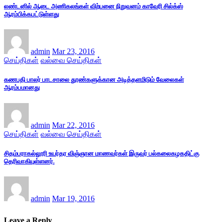
லண்டனில் ஆடை அணிகலங்கள் விற்பனை நிறுவனம் காவேரி சில்க்ஸ்
ஆரம்பிக்கபட்டுள்ளது
admin
Mar 23, 2016
செய்திகள்
வல்வை செய்திகள்
கணபதி பாலர் பாடசாலை தூண்களுக்கான அடித்தளமிடும் வேலைகள்
ஆரம்பமானது
admin
Mar 22, 2016
செய்திகள்
வல்வை செய்திகள்
சிதம்பராகல்லூரி உயர்தர விஞ்ஞான மாணவர்கள் இருவர் பல்கலைகழகதிட்கு
தெரிவாகியுள்ளனர்.
admin
Mar 19, 2016
Leave a Reply