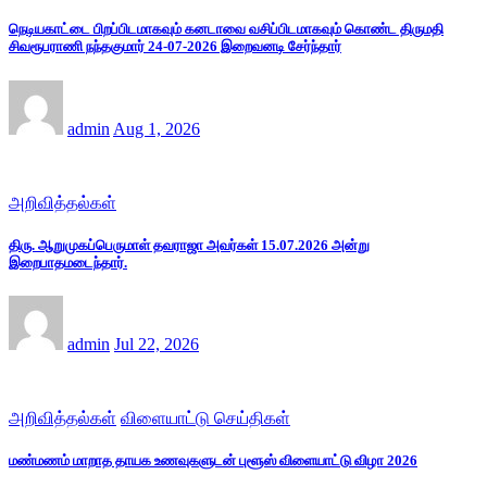
நெடியகாட்டை பிறப்பிடமாகவும் கனடாவை வசிப்பிடமாகவும் கொண்ட திருமதி
சிவரூபராணி நந்தகுமார் 24-07-2026 இறைவனடி சேர்ந்தார்
admin
Aug 1, 2026
அறிவித்தல்கள்
திரு. ஆறுமுகப்பெருமாள் தவராஜா அவர்கள் 15.07.2026 அன்று
இறைபாதமடைந்தார்.
admin
Jul 22, 2026
அறிவித்தல்கள்
விளையாட்டு செய்திகள்
மண்மணம் மாறாத தாயக உணவுகளுடன் புளூஸ் விளையாட்டு விழா 2026