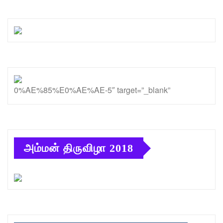
0%AE%85%E0%AE%AE-5″ target=”_blank”
அம்மன் திருவிழா 2018