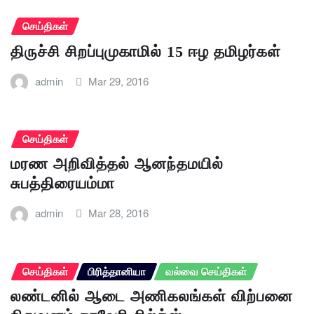
செய்திகள்
திருச்சி சிறப்புமுகாமில் 15 ஈழ தமிழர்கள்
admin
Mar 29, 2016
செய்திகள்
மரண அறிவித்தல் ஆனந்தமயில்
சுபத்திரையம்மா
admin
Mar 28, 2016
செய்திகள்
பிரித்தானியா
வல்வை செய்திகள்
லண்டனில் ஆடை அணிகலங்கள் விற்பனை