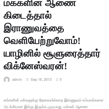
மக்களின் ஆணை
கிடைத்தால்
இராணுவத்தை
வெளியேற்றுவோம்!
யாழினில் சூளுரைத்தார்
விக்னேஸ்வரன்!
admin
Sep 16, 2013
0
எங்களின் மக்களுக்கு தேவையில்லாத இராணுவம் எம்மவர்களை
அடக்கியாள இங்கு இருக்க முடியாது. மக்கள் ஆணை