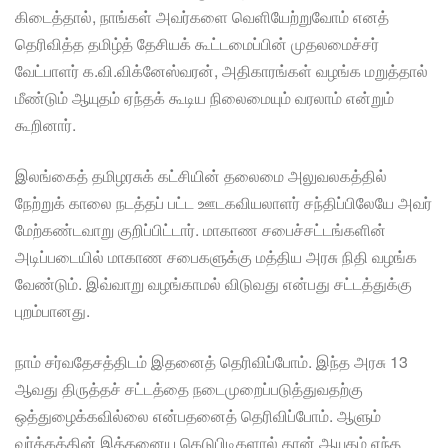
கிடைத்தால், நாங்கள் அவர்களை வெளியேற்றுவோம் எனத்
தெரிவித்த தமிழ்த் தேசியக் கூட்டமைப்பின் முதலமைச்சர்
வேட்பாளர் க.வி.விக்னேஸ்வரன், அதிகாரங்கள் வழங்க மறுத்தால்
மீண்டும் ஆயுதம் ஏந்தக் கூடிய நிலைமையும் வரலாம் என்றும்
கூறினார்.
இலங்கைத் தமிழரசுக் கட்சியின் தலைமை அலுவலகத்தில்
நேற்றுக் காலை நடத்தப் பட்ட ஊடகவியலாளர் சந்திப்பிலேயே அவர்
மேற்கண்டவாறு குறிப்பிட்டார். மாகாண சபைச்சட்டங்களின்
அடிப்படையில் மாகாண சபைகளுக்கு மத்திய அரசு நிதி வழங்க
வேண்டும். இவ்வாறு வழங்காமல் விடுவது என்பது சட்டத்துக்கு
புறம்பானது.
நாம் சர்வதேசத்திடம் இதனைத் தெரிவிப்போம். இந்த அரசு 13
ஆவது திருத்தச் சட்டத்தை நடைமுறைப்படுத்துவதற்கு
ஒத்துழைக்கவில்லை என்பதனைத் தெரிவிப்போம். ஆளும்
வர்க்கத்தின் இத்தனைய கெடுபிடிகளால் தான் ஆயுதம் ஏந்த