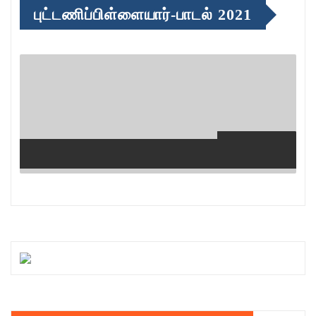
புட்டணிப்பிள்ளையார்-பாடல் 2021