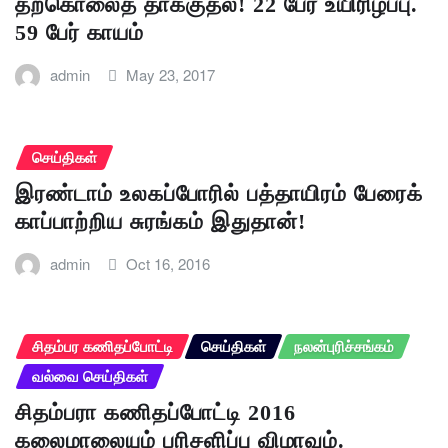
தற்கொலைத் தாக்குதல்! 22 பேர் உயிரிழப்பு.
59 பேர் காயம்
admin
May 23, 2017
செய்திகள்
இரண்டாம் உலகப்போரில் பத்தாயிரம் பேரைக்
காப்பாற்றிய சுரங்கம் இதுதான்!
admin
Oct 16, 2016
சிதம்பர கணிதப்போட்டி
செய்திகள்
நலன்புரிச்சங்கம்
வல்வை செய்திகள்
சிதம்பரா கணிதப்போட்டி 2016
கலைமாலையும் பரிசளிப்பு விழாவும்.