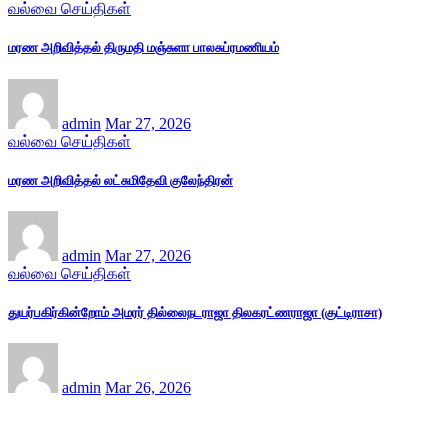
வல்வை செய்திகள்
மரண அறிவித்தல் திருமதி மஞ்சுளா பாலசுப்ரமணியம்
admin
Mar 27, 2026
வல்வை செய்திகள்
மரண அறிவித்தல் லட்சுமிதேவி குலேந்திரன்
admin
Mar 27, 2026
வல்வை செய்திகள்
துயர்பகிர்கின்றோம் அமரர் தில்லைநடராஜா திலகரட்ணராஜா (குட்டிராசா)
admin
Mar 26, 2026