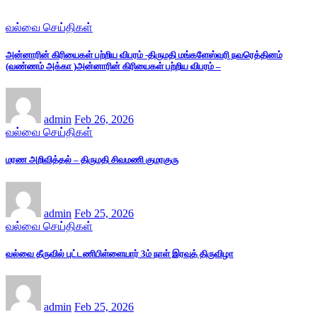
வல்வை செய்திகள்
அன்னாரின் கிரியைகள் பற்றிய விபரம் -திருமதி மங்களேஸ்வரி நவரெத்தினம்
(வண்ணம் அக்கா )அன்னாரின் கிரியைகள் பற்றிய விபரம் –
admin
Feb 26, 2026
வல்வை செய்திகள்
மரண அறிவித்தல் – திருமதி சிவமணி குமரகுரு
admin
Feb 25, 2026
வல்வை செய்திகள்
வல்வை தீருவில் புட்டணிபிள்ளையார் 3ம் நாள் இரவுத் திருவிழா
admin
Feb 25, 2026