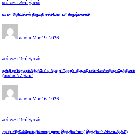
வல்வை செய்திகள்
மரண அறிவித்தல் திருமதி சத்தியவாணி கிருஷ்ணசாமி
admin
Mar 19, 2026
வல்வை செய்திகள்
நன்றி நவில்தலும் அந்தியேட்டி அழைப்பிதழும் -திருமதி மங்களேஸ்வரி நவரெத்தினம்
(வண்ணம் அக்கா )
admin
Mar 16, 2026
வல்வை செய்திகள்
துயர்பகிர்கின்றோம் தில்லைநடராஜா இரத்தினம்மா ( இரத்தினம் அக்கா/ஆச்சி)