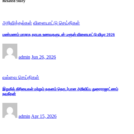
Related Story
அறிவித்தல்கள்
விளையாட்டு செய்திகள்
மண்மணம் மாறாத தாயக உணவுகளுடன் புளூஸ் விளையாட்டு விழா 2026
admin
Jun 26, 2026
வல்வை செய்திகள்
இறுதிக் கிரியைகள் மற்றும் தகனம் தொடர்பான அறிவிப்பு துரைராஜரட்ணம்
நவநீதன்
admin
Apr 15, 2026