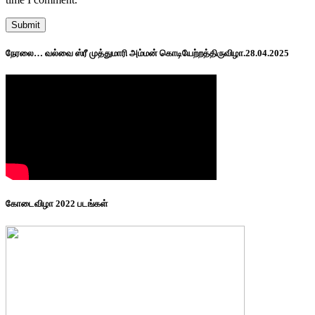
நேரலை… வல்வை ஸ்ரீ முத்துமாரி அம்மன் கொடியேற்றத்திருவிழா.28.04.2025
கோடைவிழா 2022 படங்கள்