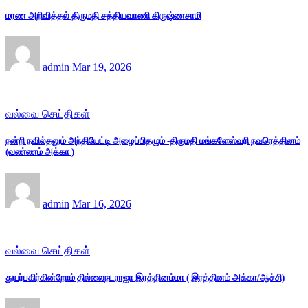
மரண அறிவித்தல் திருமதி சத்தியவாணி கிருஷ்ணசாமி
admin
Mar 19, 2026
வல்வை செய்திகள்
நன்றி நவில்தலும் அந்தியேட்டி அழைப்பிதழும் -திருமதி மங்களேஸ்வரி நவரெத்தினம்
(வண்ணம் அக்கா )
admin
Mar 16, 2026
வல்வை செய்திகள்
துயர்பகிர்கின்றோம் தில்லைநடராஜா இரத்தினம்மா ( இரத்தினம் அக்கா/ஆச்சி)