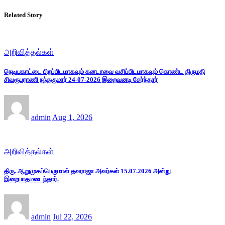
Related Story
அறிவித்தல்கள்
நெடியகாட்டை பிறப்பிடமாகவும் கனடாவை வசிப்பிடமாகவும் கொண்ட திருமதி
சிவரூபராணி நந்தகுமார் 24-07-2026 இறைவனடி சேர்ந்தார்
admin
Aug 1, 2026
அறிவித்தல்கள்
திரு. ஆறுமுகப்பெருமாள் தவராஜா அவர்கள் 15.07.2026 அன்று
இறைபாதமடைந்தார்.
admin
Jul 22, 2026