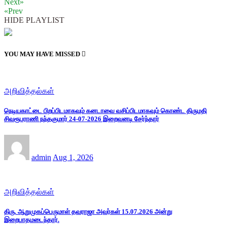
Next»
«Prev
HIDE PLAYLIST
YOU MAY HAVE MISSED
அறிவித்தல்கள்
நெடியகாட்டை பிறப்பிடமாகவும் கனடாவை வசிப்பிடமாகவும் கொண்ட திருமதி
சிவரூபராணி நந்தகுமார் 24-07-2026 இறைவனடி சேர்ந்தார்
admin
Aug 1, 2026
அறிவித்தல்கள்
திரு. ஆறுமுகப்பெருமாள் தவராஜா அவர்கள் 15.07.2026 அன்று
இறைபாதமடைந்தார்.