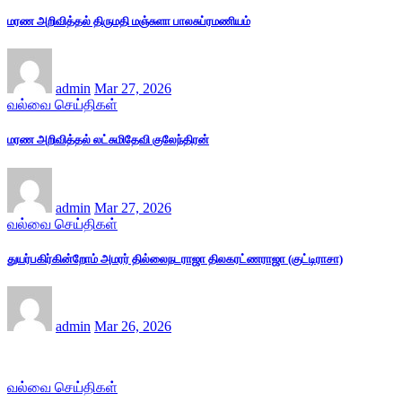
மரண அறிவித்தல் திருமதி மஞ்சுளா பாலசுப்ரமணியம்
admin
Mar 27, 2026
வல்வை செய்திகள்
மரண அறிவித்தல் லட்சுமிதேவி குலேந்திரன்
admin
Mar 27, 2026
வல்வை செய்திகள்
துயர்பகிர்கின்றோம் அமரர் தில்லைநடராஜா திலகரட்ணராஜா (குட்டிராசா)
admin
Mar 26, 2026
வல்வை செய்திகள்