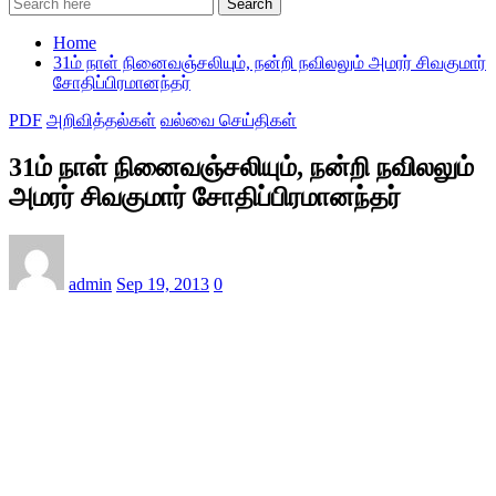
Search
Home
31ம் நாள் நினைவஞ்சலியும், நன்றி நவிலலும் அமரர் சிவகுமார்
சோதிப்பிரமானந்தர்
PDF
அறிவித்தல்கள்
வல்வை செய்திகள்
31ம் நாள் நினைவஞ்சலியும், நன்றி நவிலலும்
அமரர் சிவகுமார் சோதிப்பிரமானந்தர்
admin
Sep 19, 2013
0