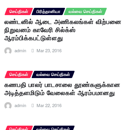
செய்திகள்
பிரித்தானியா
வல்வை செய்திகள்
லண்டனில் ஆடை அணிகலங்கள் விற்பனை
நிறுவனம் காவேரி சில்க்ஸ்
ஆரம்பிக்கபட்டுள்ளது
admin
Mar 23, 2016
செய்திகள்
வல்வை செய்திகள்
கணபதி பாலர் பாடசாலை தூண்களுக்கான
அடித்தளமிடும் வேலைகள் ஆரம்பமானது
admin
Mar 22, 2016
செய்திகள்
வல்வை செய்திகள்