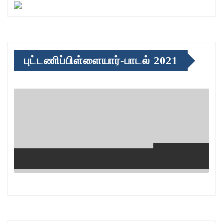
புட்டணிப்பிள்ளையார்-பாடல் 2021