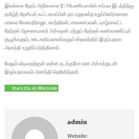
இலங்கை நேரம் அதிகாலை 2.:10மணியளவில் சம்பவ இடத்திற்கு
தமிழ்த் தேசியக் கூட்டமைப்பின் நாடாளுமன்ற உறுப்பினர்களான
மாவை சேனாதிராஜா, சுமந்திரன், சரவணபவன், யாழ்மாவட்ட
தேர்தல் ஆணையாளர் அச்சுதன் மற்றும் தேர்தல் கண்காணிப்புக்
குழுக்களும், ஊடகவியலாளர்களும் ஸ்தலத்தில் இருப்பதாக
அனந்தி உறுதிப்படுத்தினார்.
மேலும் விடிவதற்குள் என்ன நடக்குமோ என அச்சத்துடன்
இருப்பதாகவும் அனந்தி தெரிவித்தார்.
Share this on WhatsApp
admin
Website: