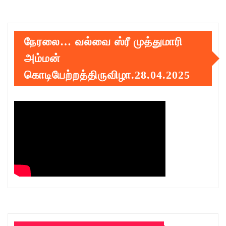
நேரலை… வல்வை ஸ்ரீ முத்துமாரி
அம்மன்
கொடியேற்றத்திருவிழா.28.04.2025