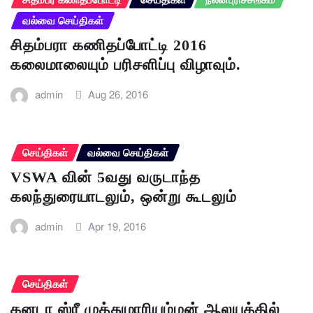
வல்வை செய்திகள்
சிதம்பரா கணிதப்போட்டி 2016
கலைமாலையும் பரிசளிப்பு விழாவும்.
admin
Aug 26, 2016
செய்திகள்
வல்வை செய்திகள்
VSWA வின் 5வது வருடாந்த
கலந்துரையாடலும், ஒன்று கூடலும்
admin
Apr 19, 2016
செய்திகள்
கனடா ஸ்ரீ முத்துமாரியம்மன் ஆலயத்தில்