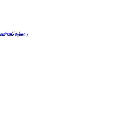
 (வண்ணம் அக்கா )