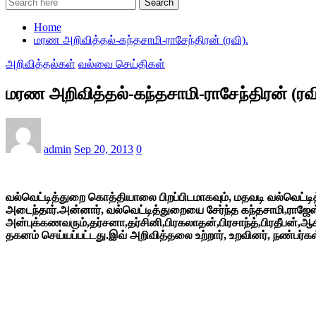
Search
Home
மரண அறிவித்தல்-கந்தசாமி-ராசேந்திரன் (ரவி).
அறிவித்தல்கள்
வல்வை செய்திகள்
மரண அறிவித்தல்-கந்தசாமி-ராசேந்திரன் (ரவி
admin
Sep 20, 2013
0
வல்வெட்டித்துறை கொத்தியாலை பிறப்பிடமாகவும், மதவடி வல்வெட்ட
அடைந்தார்.அன்னார், வல்வெட்டித்துறையை சேர்ந்த கந்தசாமி,ராஜ
அன்புக்கணவரும்,தர்சனா,தர்சினி,பிரகலாதன்,பிரசாந்த்,பிரதீபன்,
தகனம் செய்யப்பட்டது.இவ் அறிவித்தலை உற்றார், உறவினர், நண்பர