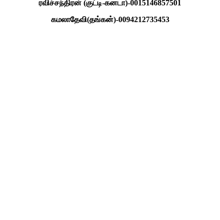
ரவிச்சந்திரன் (குட்டி-கனடா)-0015146857501
கமலாதேவி(தங்கன்)-0094212735453