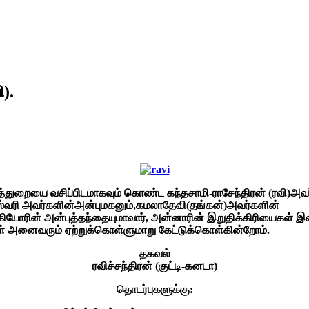
).
ித்துறையை வசிப்பிடமாகவும் கொண்ட கந்தசாமி-ராசேந்திரன் (ரவி)அவ
ேஸ்வரி அவர்களின்அன்புமகனும்,கமலாதேவி(தங்கன்)அவர்களின்
ஆகியோரின் அன்புத்தந்தையுமாவார், அன்னாரின் இறுதிக்கிரியைகள் இ
்கள் அனைவரும் ஏற்றுக்கொள்ளுமாறு கேட்டுக்கொள்கின்றோம்.
தகவல்
ரவிச்சந்திரன் (குட்டி-கனடா)
தொடர்புகளுக்கு: