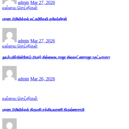
admin
Mar 27, 2026
வல்வை செய்திகள்
மரண அறிவித்தல் லட்சுமிதேவி குலேந்திரன்
admin
Mar 27, 2026
வல்வை செய்திகள்
துயர்பகிர்கின்றோம் அமரர் தில்லைநடராஜா திலகரட்ணராஜா (குட்டிராசா)
admin
Mar 26, 2026
வல்வை செய்திகள்
மரண அறிவித்தல் திருமதி சத்தியவாணி கிருஷ்ணசாமி