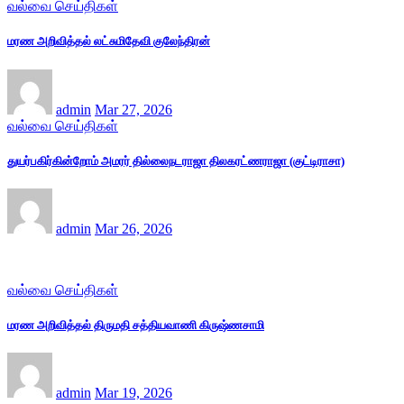
வல்வை செய்திகள்
மரண அறிவித்தல் லட்சுமிதேவி குலேந்திரன்
admin
Mar 27, 2026
வல்வை செய்திகள்
துயர்பகிர்கின்றோம் அமரர் தில்லைநடராஜா திலகரட்ணராஜா (குட்டிராசா)
admin
Mar 26, 2026
வல்வை செய்திகள்
மரண அறிவித்தல் திருமதி சத்தியவாணி கிருஷ்ணசாமி
admin
Mar 19, 2026