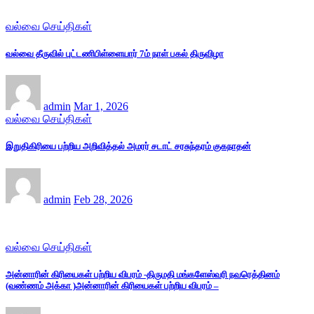
வல்வை செய்திகள்
வல்வை தீருவில் புட்டணிபிள்ளையார் 7ம் நாள் பகல் திருவிழா
admin
Mar 1, 2026
வல்வை செய்திகள்
இறுதிகிரியை பற்றிய அறிவித்தல் அமரர் சடாட் சரசுந்தரம் குகநாதன்
admin
Feb 28, 2026
வல்வை செய்திகள்
அன்னாரின் கிரியைகள் பற்றிய விபரம் -திருமதி மங்களேஸ்வரி நவரெத்தினம்
(வண்ணம் அக்கா )அன்னாரின் கிரியைகள் பற்றிய விபரம் –