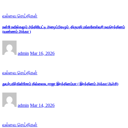
வல்வை செய்திகள்
நன்றி நவில்தலும் அந்தியேட்டி அழைப்பிதழும் -திருமதி மங்களேஸ்வரி நவரெத்தினம்
(வண்ணம் அக்கா )
admin
Mar 16, 2026
வல்வை செய்திகள்
துயர்பகிர்கின்றோம் தில்லைநடராஜா இரத்தினம்மா ( இரத்தினம் அக்கா/ஆச்சி)
admin
Mar 14, 2026
வல்வை செய்திகள்