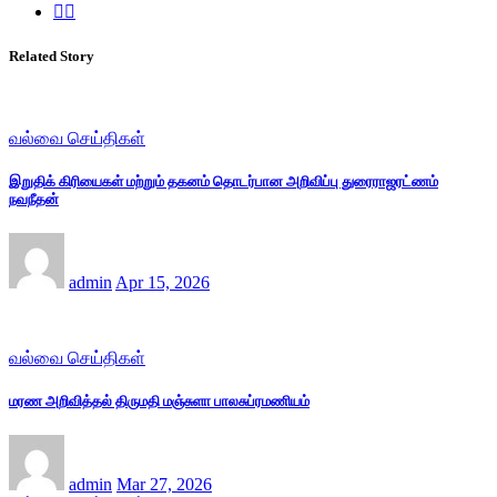
Related Story
வல்வை செய்திகள்
இறுதிக் கிரியைகள் மற்றும் தகனம் தொடர்பான அறிவிப்பு துரைராஜரட்ணம்
நவநீதன்
admin
Apr 15, 2026
வல்வை செய்திகள்
மரண அறிவித்தல் திருமதி மஞ்சுளா பாலசுப்ரமணியம்
admin
Mar 27, 2026