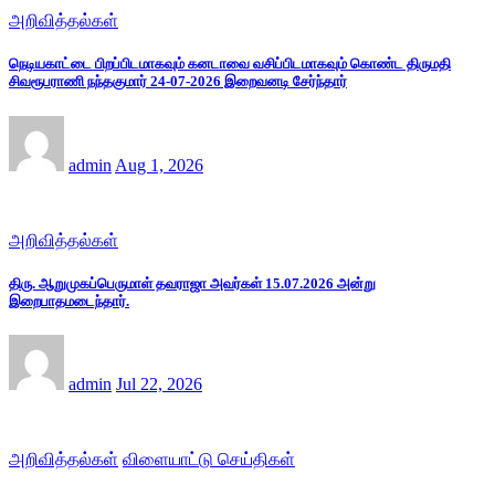
அறிவித்தல்கள்
நெடியகாட்டை பிறப்பிடமாகவும் கனடாவை வசிப்பிடமாகவும் கொண்ட திருமதி
சிவரூபராணி நந்தகுமார் 24-07-2026 இறைவனடி சேர்ந்தார்
admin
Aug 1, 2026
அறிவித்தல்கள்
திரு. ஆறுமுகப்பெருமாள் தவராஜா அவர்கள் 15.07.2026 அன்று
இறைபாதமடைந்தார்.
admin
Jul 22, 2026
அறிவித்தல்கள்
விளையாட்டு செய்திகள்