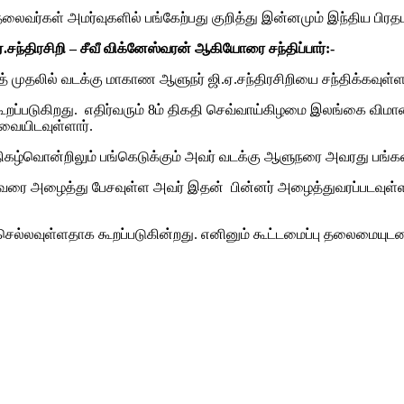
ள் அமர்வுகளில் பங்கேற்பது குறித்து இன்னமும் இந்திய பிரதமர் 
.சந்திரசிறி – சீவீ விக்னேஸ்வரன் ஆகியோரை சந்திப்பார்:-
ஸித் முதலில் வடக்கு மாகாண ஆளுநர் ஜி.ஏ.சந்திரசிறியை சந்திக்கவ
ூறப்படுகிறது. எதிர்வரும் 8ம் திகதி செவ்வாய்கிழமை இலங்கை விம
்வையிடவுள்ளார்.
கழ்வொன்றிலும் பங்கெடுக்கும் அவர் வடக்கு ஆளுநரை அவரது பங்களாவ
்வரை அழைத்து பேசவுள்ள அவர் இதன் பின்னர் அழைத்துவரப்படவுள்ள
செல்லவுள்ளதாக கூறப்படுகின்றது. எனினும் கூட்டமைப்பு தலைமையு