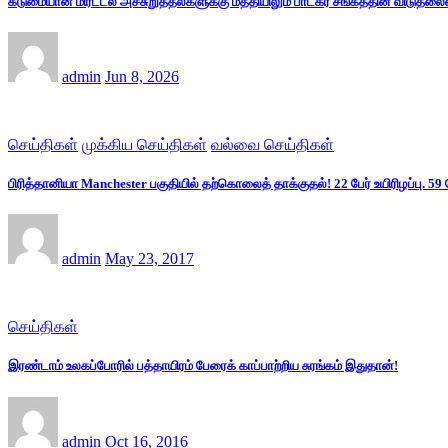
கடுமையான மிரட்டல் அச்சுறுத்தல்களுக்கு மத்தியிலும் பாடகர் சங்கீத்தின் விடுதல
admin
Jun 8, 2026
செய்திகள்
முக்கிய செய்திகள்
வல்வை செய்திகள்
பிரித்தானியா Manchester பகுதியில் தற்கொலைத் தாக்குதல்! 22 பேர் உயிரிழப்பு. 59 
admin
May 23, 2017
செய்திகள்
இரண்டாம் உலகப்போரில் பத்தாயிரம் பேரைக் காப்பாற்றிய சுரங்கம் இதுதான்!
admin
Oct 16, 2016