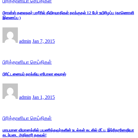
பிரித்தானியா செய்திகள்
பிரான்ஸ் தலைநகர் பாரீசில் தீவிரவாதிகள் தாக்குதல் 12 பேர் உயிரிழப்பு (காணொளி
இணைப்பு )
admin
Jan 7, 2015
பிரித்தானியா செய்திகள்
பிரிட்டனையும் தாக்கிய எபோலா வைரஸ்
admin
Jan 1, 2015
பிரித்தானியா செய்திகள்
மாயமான விமானத்தில் பயணித்தவர்களின் உடல்கள் கடலில் மீட்பு, இந்தோனேஷியா
கடற்படை அதிகாரி தகவல்!