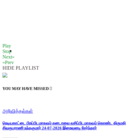
Play
Stop
Next»
«Prev
HIDE PLAYLIST
YOU MAY HAVE MISSED
அறிவித்தல்கள்
நெடியகாட்டை பிறப்பிடமாகவும் கனடாவை வசிப்பிடமாகவும் கொண்ட திருமதி
சிவரூபராணி நந்தகுமார் 24-07-2026 இறைவனடி சேர்ந்தார்