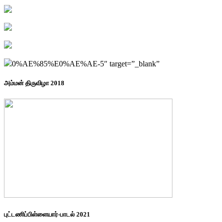
0%AE%85%E0%AE%AE-5″ target=”_blank”
அம்மன் திருவிழா 2018
புட்டணிப்பிள்ளையார்-பாடல் 2021