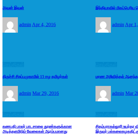
அவன் இவன்
இந்தியாவில் மிகப்பெரிய ர
admin
Apr 4, 2016
admin
Apr 1,
செய்திகள்
செய்திகள்
திருச்சி சிறப்புமுகாமில் 15 ஈழ தமிழர்கள்
மரண அறிவித்தல் ஆனந்தம
admin
Mar 29, 2016
admin
Mar 2
செய்திகள்
வல்வை செய்திகள்
செய்திகள்
வல்வை ச
கணபதி பாலர் பாடசாலை தூண்களுக்கான
சிதம்பராகல்லூரி உயர்தர
அடித்தளமிடும் வேலைகள் ஆரம்பமானது
இருவர் பல்கலைகழகதிட்கு