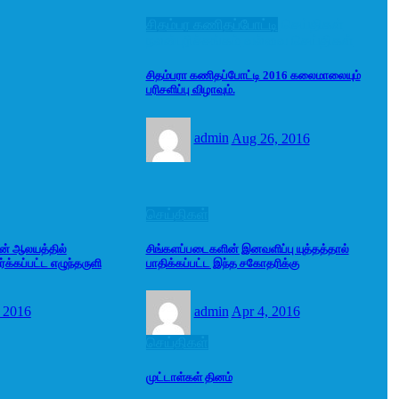
சிதம்பர கணிதப்போட்டி
செய்திகள்
நலன்புரிச்சங்கம்
வல்வை செய்திகள்
சிதம்பரா கணிதப்போட்டி 2016 கலைமாலையும்
பரிசளிப்பு விழாவும்.
admin
Aug 26, 2016
செய்திகள்
மன் ஆலயத்தில்
சிங்களப்படைகளின் இனவளிப்பு யுத்தத்தால்
க்கப்பட்ட எழுந்தருளி
பாதிக்கப்பட்ட இந்த சகோதரிக்கு
 2016
admin
Apr 4, 2016
செய்திகள்
முட்டாள்கள் தினம்