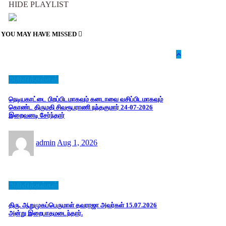
HIDE PLAYLIST
YOU MAY HAVE MISSED
அறிவித்தல்கள்
நெடியகாட்டை பிறப்பிடமாகவும் கனடாவை வசிப்பிடமாகவும்
கொண்ட திருமதி சிவரூபராணி நந்தகுமார் 24-07-2026
இறைவனடி சேர்ந்தார்
admin
Aug 1, 2026
அறிவித்தல்கள்
திரு. ஆறுமுகப்பெருமாள் தவராஜா அவர்கள் 15.07.2026
அன்று இறைபாதமடைந்தார்.