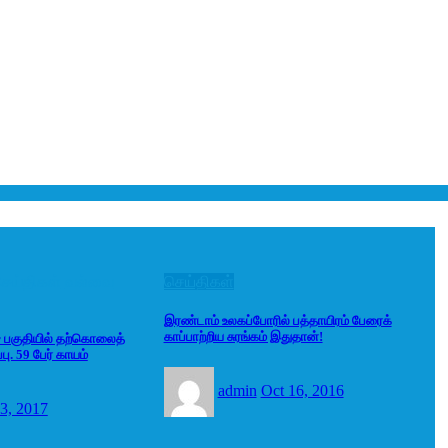
செய்திகள்
வல்வை
செய்திகள்
இரண்டாம் உலகப்போரில் பத்தாயிரம் பேரைக்
காப்பாற்றிய சுரங்கம் இதுதான்!
r பகுதியில் தற்கொலைத்
்பு. 59 பேர் காயம்
admin
Oct 16, 2016
3, 2017