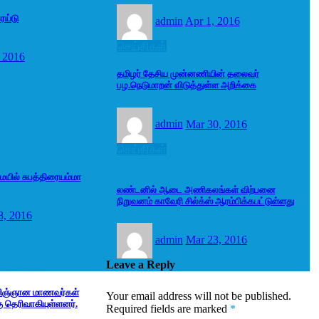
ெய்டு
admin
Apr 1, 2016
செய்திகள்
 2016
தமிழர் தேசிய முன்னணியின் தலைவர்
பழ.நெடுமாறன் விடுத்துள்ள அறிக்கை
admin
Mar 30, 2016
செய்திகள்
பிரித்தானியா
வல்வை
செய்திகள்
யில் சுபத்திரையம்மா
லண்டனில் ஆடை அணிகலங்கள் விற்பனை
நிறுவனம் காவேரி சில்க்ஸ் ஆரம்பிக்கபட்டுள்ளது
8, 2016
admin
Mar 23, 2016
ெய்திகள்
Leave a Reply
 விஞ்ஞான மாணவர்கள்
Your email address will not be published.
 தெரிவாகியுள்ளனர்.
Required fields are marked
*