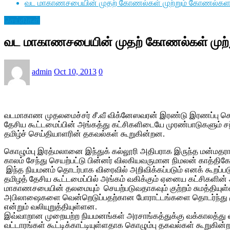
வட மாகாணசபையின் முதற் கோணல்கள் முற்றும் கோணல்கள
செய்திகள்
வட மாகாணசபையின் முதற் கோணல்கள் முற்
admin
Oct 10, 2013
0
வடமாகாண முதலமைச்சர் சீ.வீ விக்னேஸவரன் இரண்டு இரணப்பு செய
தேசிய கூட்டமைப்பின் அங்கத்து கட்சிகளிடையே முரண்பாடுகளும் சந
தமிழ்ச் செய்தியாளரின் தகவல்கள் கூறுகின்றன.
கொழும்பு இரத்மலானை இந்துக் கல்லூரி அதிபராக இருந்த மன்மதராஜா
காலம் சேந்து செயற்பட்டு பின்னர் விலகியவருமான நிமலன் காத்தி
இந்த நியமனம் தொடர்பாக விரைவில் அறிவிக்கப்படும் எனக் கூறப்பட
தமிழத் தேசிய கூட்டமைப்பில் அங்கம் வகிக்கும் ஏனைய கட்சிகள
மாகாணசபையின் தலமையும் செயற்படுவதாகவும் குற்றம் சுமத்தியுள்ள
அபிலாஷைகளை வென்றெடுப்பதற்கான போராட்டங்களை தொடர்ந்து ம
என்றும் வலியுறுத்தியுள்ளன.
இவ்வாறான முறையற்ற நியமனங்கள் அரசாங்கத்துக்கு வக்காலத்து வா
வட்டாரங்கள் கூட்டிக்காட்டியுள்ளதாக கொழும்பு தகவல்கள் கூறுகின்