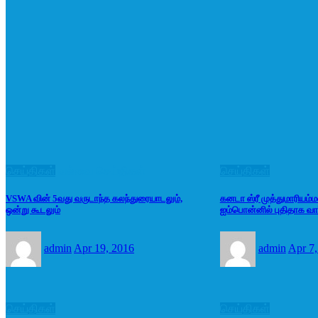
செய்திகள்
வல்வை செய்திகள்
செய்திகள்
VSWA வின் 5வது வருடாந்த கலந்துரையாடலும்,
கனடா ஸ்ரீ முத்துமாரியம்
ஒன்று கூடலும்
ஐம்பொன்னில் புதிதாக வார்
admin
Apr 19, 2016
admin
Apr 7,
செய்திகள்
செய்திகள்