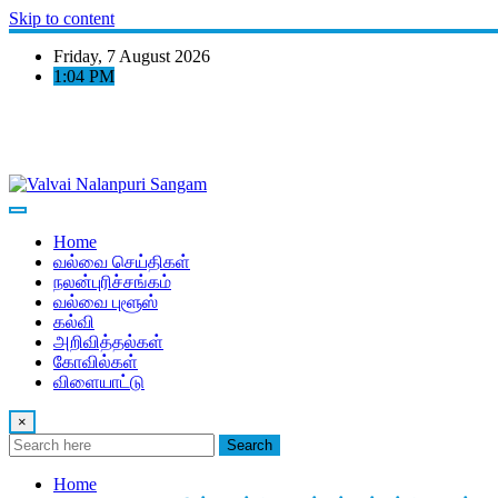
Skip to content
Friday, 7 August 2026
1:04 PM
Home
வல்வை செய்திகள்
நலன்புரிச்சங்கம்
வல்வை புளூஸ்
கல்வி
அறிவித்தல்கள்
கோவில்கள்
விளையாட்டு
×
Search
Home