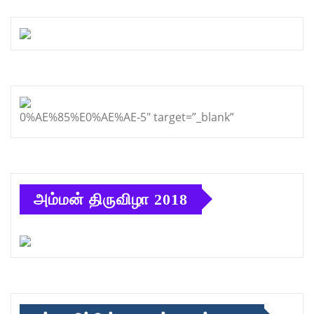
0%AE%85%E0%AE%AE-5″ target=”_blank”
அம்மன் திருவிழா 2018