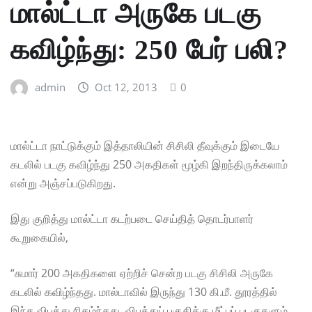
மால்ட்டா அருகே படகு
கவிழ்ந்து: 250 பேர் பலி?
admin
Oct 12, 2013
0
மால்ட்டா நாட்டுக்கும் இத்தாலியின் சிசிலி தீவுக்கும் இடையே
கடலில் படகு கவிழ்ந்து 250 அகதிகள் மூழ்கி இறந்திருக்கலாம்
என்று அஞ்சப்படுகிறது.
இது குறித்து மால்ட்டா கடற்படை செய்தித் தொடர்பாளர்
கூறுகையில்,
“சுமார் 200 அகதிகளை ஏற்றிச் சென்ற படகு சிசிலி அருகே
கடலில் கவிழ்ந்தது. மால்டாவில் இருந்து 130 கி.மீ. தூரத்தில்
இந்த விபத்து நிகழ்ந்தது. விபத்துப் பகுதிக்கு மீட்புப் படகுகளும்