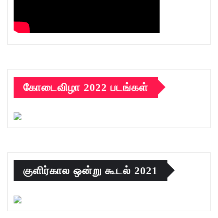
கோடைவிழா 2022 படங்கள்
குளிர்கால ஒன்று கூடல் 2021