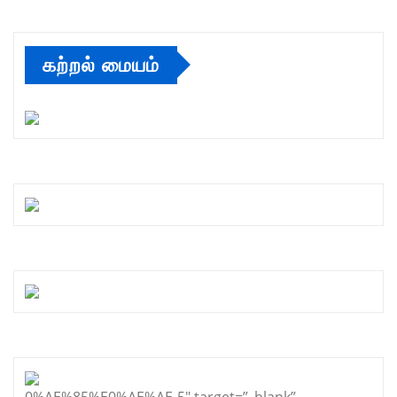
கற்றல் மையம்
0%AE%85%E0%AE%AE-5″ target=”_blank”