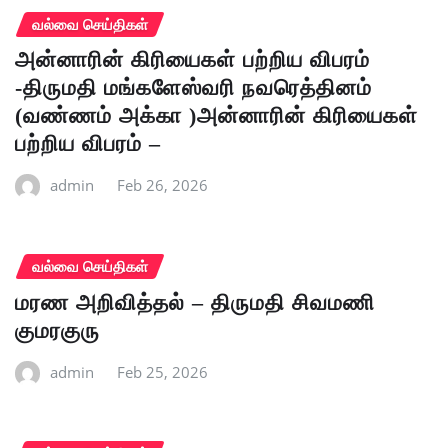
வல்வை செய்திகள்
அன்னாரின் கிரியைகள் பற்றிய விபரம்
-திருமதி மங்களேஸ்வரி நவரெத்தினம்
(வண்ணம் அக்கா )அன்னாரின் கிரியைகள்
பற்றிய விபரம் –
admin
Feb 26, 2026
வல்வை செய்திகள்
மரண அறிவித்தல் – திருமதி சிவமணி
குமரகுரு
admin
Feb 25, 2026