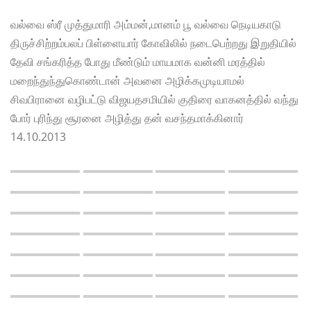
வல்வை ஸ்ரீ முத்துமாரி அம்மன்,மானம் பூ வல்வை நெடியகாடு
திருச்சிற்றம்பலப் பிள்ளையார் கோவிலில் நடைபெற்றது இறுதியில்
தேவி சங்கரித்த போது மீண்டும் மாயமாக வன்னி மரத்தில்
மறைந்துந்துகொண்டான் அவனை அழிக்கமுடியாமல்
சிவபிரானை வழிபட்டு விஜயதசமியில் குதிரை வாகனத்தில் வந்து
போர் புரிந்து சூரனை அழித்து தன் வசந்தமாக்கினார்
14.10.2013