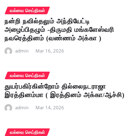
வல்வை செய்திகள்
நன்றி நவில்தலும் அந்தியேட்டி
அழைப்பிதழும் -திருமதி மங்களேஸ்வரி
நவரெத்தினம் (வண்ணம் அக்கா )
admin
Mar 16, 2026
வல்வை செய்திகள்
துயர்பகிர்கின்றோம் தில்லைநடராஜா
இரத்தினம்மா ( இரத்தினம் அக்கா/ஆச்சி)
admin
Mar 14, 2026
வல்வை செய்திகள்