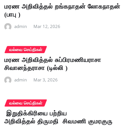
மரண அறிவித்தல் றங்கநாதன் லோகநாதன்
(பாபு )
admin
Mar 12, 2026
வல்வை செய்திகள்
மரண அறிவித்தல் சுப்பிரமணியராசா
சிவானந்தராசா (டில்லி )
admin
Mar 3, 2026
வல்வை செய்திகள்
இறுதிக்கிரியை பற்றிய
அறிவித்தல் திருமதி சிவமணி குமரகுரு