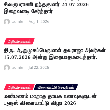
சிவரூபராணி நந்தகுமார் 24-07-2026
இறைவனடி சேர்ந்தார்
admin
Aug 1, 2026
அறிவித்தல்கள்
திரு. ஆறுமுகப்பெருமாள் தவராஜா அவர்கள்
15.07.2026 அன்று இறைபாதமடைந்தார்.
admin
Jul 22, 2026
அறிவித்தல்கள்
விளையாட்டு செய்திகள்
மண்மணம் மாறாத தாயக உணவுகளுடன்
புளூஸ் விளையாட்டு விழா 2026