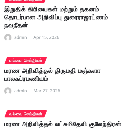
இறுதிக் கிரியைகள் மற்றும் தகனம்
தொடர்பான அறிவிப்பு துரைராஜரட்ணம்
நவநீதன்
admin
Apr 15, 2026
வல்வை செய்திகள்
மரண அறிவித்தல் திருமதி மஞ்சுளா
பாலசுப்ரமணியம்
admin
Mar 27, 2026
வல்வை செய்திகள்
மரண அறிவித்தல் லட்சுமிதேவி குலேந்திரன்