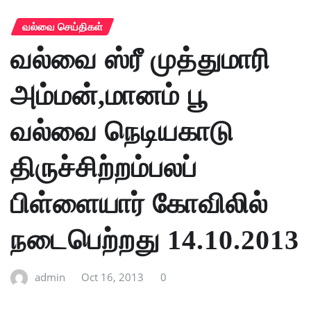
வல்வை செய்திகள்
வல்வை ஸ்ரீ முத்துமாரி
அம்மன்,மானம் பூ
வல்வை நெடியகாடு
திருச்சிற்றம்பலப்
பிள்ளையார் கோவிலில்
நடைபெற்றது 14.10.2013
admin
Oct 16, 2013
0