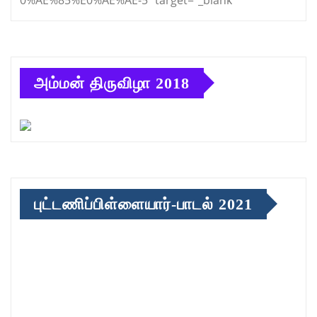
அம்மன் திருவிழா 2018
புட்டணிப்பிள்ளையார்-பாடல் 2021