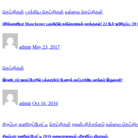
செய்திகள்
முக்கிய செய்திகள்
வல்வை செய்திகள்
பிரித்தானியா Manchester பகுதியில் தற்கொலைத் தாக்குதல்! 22 பேர் உயிரிழப்பு. 59 
admin
May 23, 2017
செய்திகள்
இரண்டாம் உலகப்போரில் பத்தாயிரம் பேரைக் காப்பாற்றிய சுரங்கம் இதுதான்!
admin
Oct 16, 2016
சிதம்பர கணிதப்போட்டி
செய்திகள்
நலன்புரிச்சங்கம்
வல்வை செய்தி
சிதம்பரா கணிதப்போட்டி 2016 கலைமாலையும் பரிசளிப்பு விழாவும்.