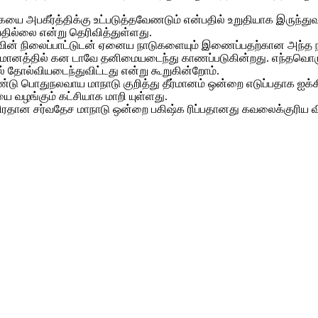
­கையை அப­கீர்த்­திக்கு உட்­ப­டுத்­த­வே­ணடும் என்­பதில் உறு­தி­யாக இருந்
­தில்லை என்று தெரி­வித்­துள்­ளது.
ின் நிலைப்­பாட்­டுடன் ஏனைய நாடு­க­ளையும் இணைப்­ப­தற்­கான அந்த 
மா­னத்தில் கன­ டாவே தனி­மை­ய­டைந்து காணப்­ப­டு­கின்­றது. எந்­த­வொரு
 தோல்­வி­ய­டைந்­து­விட்­டது என்று கூறு­கின்றோம்.
ொண்டு பொது­ந­ல­வாய மாநாடு குறித்து தீர்­மானம் ஒன்றை எடுப்­ப­தாக 
யை வழங்கும் கட்சியாக மாறி யுள்ளது.
 பிரதான சர்வதேச மாநாடு ஒன்றை பகிஷ்க ரிப்பதானது கவலைக்குரிய வி