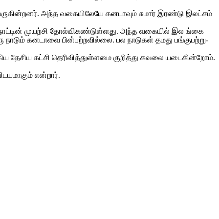
­து­வ­ரு­கின்­றனர். அந்த வகை­யி­லேயே கன­டாவும் சுமார் இரண்டு இலட்சம்
நாட்டின் முயற்சி தோல்­வி­கண்­டுள்­ளது. அந்த வகையில் இல ங்கை
 நாடும் கன­டாவை பின்­பற்­ற­வில்லை. பல நாடுகள் தமது பங்­கு­பற்­று­
ஐக்­கிய தேசிய கட்சி தெரிவித்துள்ளமை குறித்து கவலை யடைகின்றோம்.
டயமாகும் என்றார்.