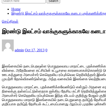
Search
Home
இரண்டு இலட்சம் வாக்குகளுக்காகவே கனடா புறக்கணிக்கிறதாம்
செய்திகள்
இரண்டு இலட்சம் வாக்குகளுக்காகவே கனடா பு
admin
Oct 17, 2013
0
இலங்கையில் நடைபெறவுள்ள பொதுநலவாய மாநாட்டை புறக்கணிக்க வேண்ட
வில்லை. அதே­வேளை கட்­சியின் உட்­பூ­சலை கார­ண­மா­கக்­கொண்டு பொது
ஊட­கத்­துறை அமைச்சர் கெஹெ­லிய ரம்­புக்­வெல தெரி­வித்தார்.இலங்­
முயற்சி தோல்­வி­கண்­டுள்­ளது. அந்த வகையில் இலங்கை வெற்­றி­ய­டைந்
பொது­ந­ல­வாய மாநாட்டை புறக்­க­ணிக்­க­வேண்டும் என்றும் அதனை எதிர்ப்
நிலைக்கு தள்­ளப்­பட்­டுள்­ள­தாக ஐக்­கிய தேசிய கட்சி தெரி­வித்­துள்­ளம
அமைச்சர் கெஹெ­லிய ரம்­புக்­வெல இந்த விடயம் குறித்து மேலும் குறிப்­
பொது­ந­ல­வாய மாநாடு இலங்­கையில் நடை­பெ­று­வதை தமிழ்த் தேசியக் கூட
குறிப்­பாக தமிழ்த் தேசியக் கூட்­ட­மைப்­பா­னது ஆரம்பம் முதலே புலி­களி