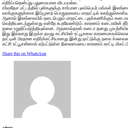
எதிர்ப்­ப­தென்­பது புது­மை­யான விட­ய­மல்ல.
சர்­வ­தேச மட்­டத்தில் புலி­க­ளுக்கு சார்­பான புலம்­பெயர் மக்கள் இலங்
வாக்­கு­க­ளுக்­காக இம்­முறை பொது­ந­ல­வாய மாநாட்டில் கலந்­து­கொள்­வ
ஆனால் இலங்­கையில் நடை­பெறும் மாநாட்டை புறக்­க­ணிக்கும் கன­டாவ
வெற்­றி­ய­டைந்­துள்­ளது என்றே கூற­வேண்டும். காரணம் கன­டாவின் தீர்­
தலை உறு­தி­ப்ப­டுத்­தி­யுள்­ளன. அத­னால்தான் கனடா தனது முயற்­சியில்
இது இவ்­வாறு இருக்க தமது கட்­சியின் உட்­பூ­சலை கார­ண­மா­கக்­க
நாட்டின் பிரதான எதிர்க்கட்சியானது இன்று நாட்டுக்கு நகை ச்சுவை
கட்சி உட்பூசலினால் ஏற்பட்டுள்ள நிலைமையை காரணம் காட்டி மிகப்
Share this on WhatsApp
admin