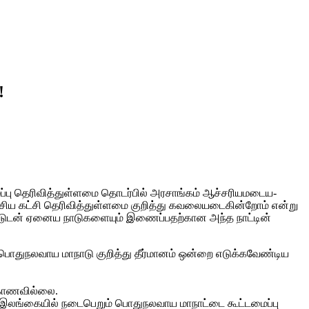
!
தெரிவித்துள்ளமை தொடர்பில் அர­சாங்கம் ஆச்­ச­ரி­ய­ம­டை­ய­
சிய கட்சி தெரி­வித்­துள்­ளமை குறித்து கவ­லை­ய­டை­கின்றோம் என்று
்­டுடன் ஏனைய நாடு­க­ளையும் இணைப்­ப­தற்­கான அந்த நாட்டின்
் பொது­ந­ல­வாய மாநாடு குறித்து தீர்­மானம் ஒன்றை எடுக்­க­வேண்­டிய
் காண­வில்லை.
போது இலங்­கையில் நடை­பெறும் பொது­ந­ல­வாய மாநாட்டை கூட்­ட­மைப்பு