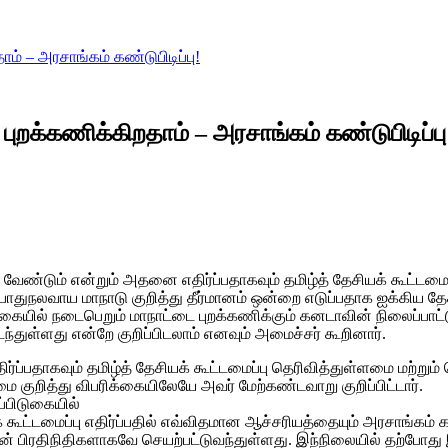
 – அரசாங்கம் கண்டுபிடிப்பு!
றக்கணிக்கிறதாம் – அரசாங்கம் கண்டுபிடிப்பு
ும் என்றும் அதனை எதிர்ப்பதாகவும் தமிழ்த் தேசியக் கூட்டமைப்பு 
­ந­ல­வாய மாநாடு குறித்து தீர்­மானம் ஒன்றை எடுப்­ப­தாக ஐக்­கிய தே
கையில் நடை­பெறும் மாநாட்டை புறக்­க­ணிக்கும் கன­டாவின் நிலைப்­பாட
­துள்­ளது என்றே குறிப்­பி­டலாம் எனவும் அமைச்சர் கூறினார்.
­ப­தா­கவும் தமிழ்த் தேசியக் கூட்­ட­மைப்பு தெரி­வித்­துள்­ளமை மற்றும
ை குறித்து விப­ரிக்­கை­யி­லேயே அவர் மேற்­கண்­ட­வாறு குறிப்­பிட்டார்.
பி­டு­கையில்
்­ட­மைப்பு எதிர்ப்­பதில் எவ்­வி­த­மான ஆச்­ச­ரி­யத்­தையும் அர­சாங்கம
ன் பிர­தி­நி­தி­க­ளா­கவே செயற்­பட்­டு­வந்­துள்­ளது. இந்­நி­லையில் தற்­