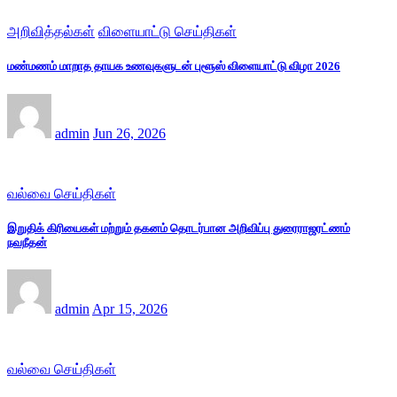
அறிவித்தல்கள்
விளையாட்டு செய்திகள்
மண்மணம் மாறாத தாயக உணவுகளுடன் புளூஸ் விளையாட்டு விழா 2026
admin
Jun 26, 2026
வல்வை செய்திகள்
இறுதிக் கிரியைகள் மற்றும் தகனம் தொடர்பான அறிவிப்பு துரைராஜரட்ணம்
நவநீதன்
admin
Apr 15, 2026
வல்வை செய்திகள்