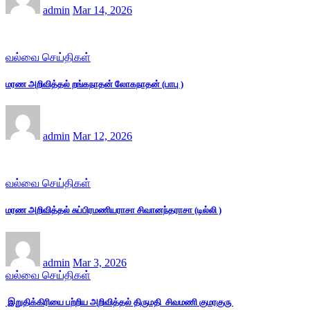
admin
Mar 14, 2026
வல்வை செய்திகள்
மரண அறிவித்தல் றங்கநாதன் லோகநாதன் (பாபு )
admin
Mar 12, 2026
வல்வை செய்திகள்
மரண அறிவித்தல் சுப்பிரமணியராசா சிவானந்தராசா (டில்லி )
admin
Mar 3, 2026
வல்வை செய்திகள்
இறுதிக்கிரியை பற்றிய அறிவித்தல் திருமதி சிவமணி குமரகுரு