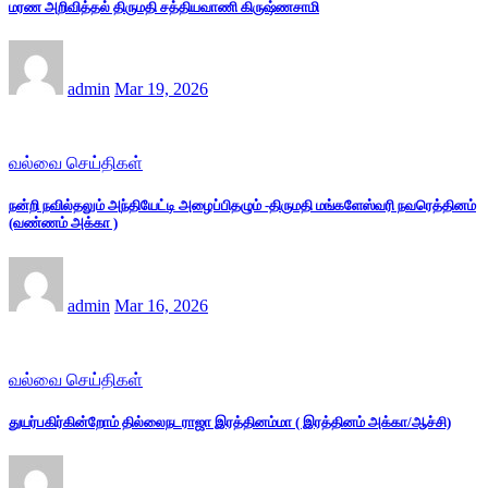
மரண அறிவித்தல் திருமதி சத்தியவாணி கிருஷ்ணசாமி
admin
Mar 19, 2026
வல்வை செய்திகள்
நன்றி நவில்தலும் அந்தியேட்டி அழைப்பிதழும் -திருமதி மங்களேஸ்வரி நவரெத்தினம்
(வண்ணம் அக்கா )
admin
Mar 16, 2026
வல்வை செய்திகள்
துயர்பகிர்கின்றோம் தில்லைநடராஜா இரத்தினம்மா ( இரத்தினம் அக்கா/ஆச்சி)