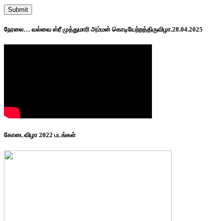
நேரலை… வல்வை ஸ்ரீ முத்துமாரி அம்மன் கொடியேற்றத்திருவிழா.28.04.2025
கோடைவிழா 2022 படங்கள்