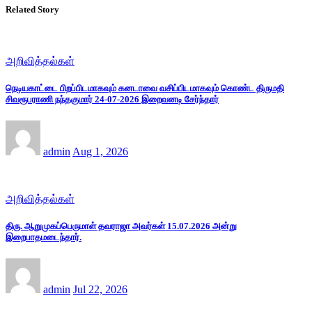
Related Story
அறிவித்தல்கள்
நெடியகாட்டை பிறப்பிடமாகவும் கனடாவை வசிப்பிடமாகவும் கொண்ட திருமதி
சிவரூபராணி நந்தகுமார் 24-07-2026 இறைவனடி சேர்ந்தார்
admin
Aug 1, 2026
அறிவித்தல்கள்
திரு. ஆறுமுகப்பெருமாள் தவராஜா அவர்கள் 15.07.2026 அன்று
இறைபாதமடைந்தார்.
admin
Jul 22, 2026