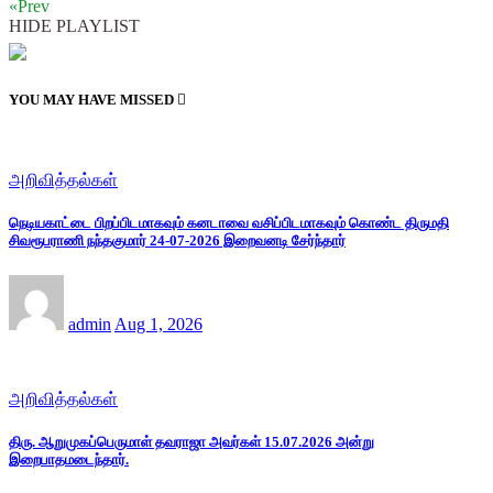
«Prev
HIDE PLAYLIST
YOU MAY HAVE MISSED
அறிவித்தல்கள்
நெடியகாட்டை பிறப்பிடமாகவும் கனடாவை வசிப்பிடமாகவும் கொண்ட திருமதி
சிவரூபராணி நந்தகுமார் 24-07-2026 இறைவனடி சேர்ந்தார்
admin
Aug 1, 2026
அறிவித்தல்கள்
திரு. ஆறுமுகப்பெருமாள் தவராஜா அவர்கள் 15.07.2026 அன்று
இறைபாதமடைந்தார்.