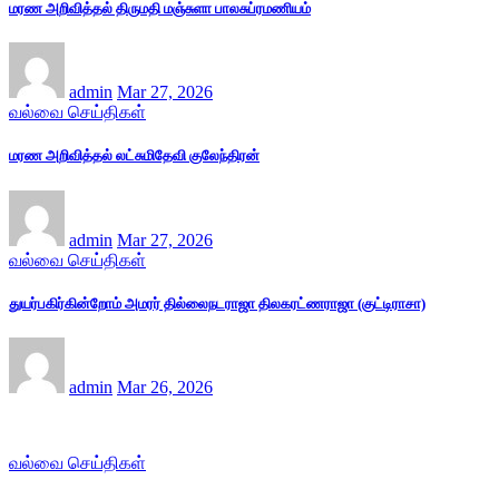
மரண அறிவித்தல் திருமதி மஞ்சுளா பாலசுப்ரமணியம்
admin
Mar 27, 2026
வல்வை செய்திகள்
மரண அறிவித்தல் லட்சுமிதேவி குலேந்திரன்
admin
Mar 27, 2026
வல்வை செய்திகள்
துயர்பகிர்கின்றோம் அமரர் தில்லைநடராஜா திலகரட்ணராஜா (குட்டிராசா)
admin
Mar 26, 2026
வல்வை செய்திகள்