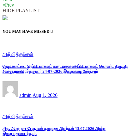
«Prev
HIDE PLAYLIST
YOU MAY HAVE MISSED
அறிவித்தல்கள்
நெடியகாட்டை பிறப்பிடமாகவும் கனடாவை வசிப்பிடமாகவும் கொண்ட திருமதி
சிவரூபராணி நந்தகுமார் 24-07-2026 இறைவனடி சேர்ந்தார்
admin
Aug 1, 2026
அறிவித்தல்கள்
திரு. ஆறுமுகப்பெருமாள் தவராஜா அவர்கள் 15.07.2026 அன்று
இறைபாதமடைந்தார்.