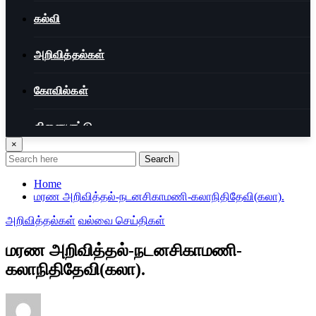
கல்வி
அறிவித்தல்கள்
கோவில்கள்
விளையாட்டு
×
Search
Home
மரண அறிவித்தல்-நடனசிகாமணி-கலாநிதிதேவி(கலா).
அறிவித்தல்கள்
வல்வை செய்திகள்
மரண அறிவித்தல்-நடனசிகாமணி-
கலாநிதிதேவி(கலா).