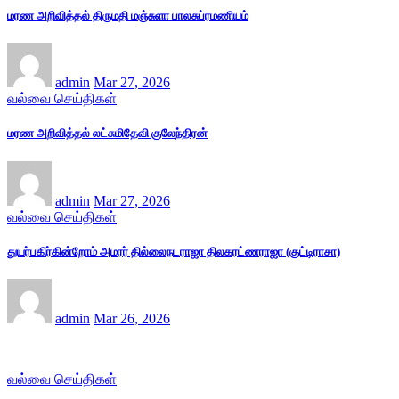
மரண அறிவித்தல் திருமதி மஞ்சுளா பாலசுப்ரமணியம்
admin
Mar 27, 2026
வல்வை செய்திகள்
மரண அறிவித்தல் லட்சுமிதேவி குலேந்திரன்
admin
Mar 27, 2026
வல்வை செய்திகள்
துயர்பகிர்கின்றோம் அமரர் தில்லைநடராஜா திலகரட்ணராஜா (குட்டிராசா)
admin
Mar 26, 2026
வல்வை செய்திகள்