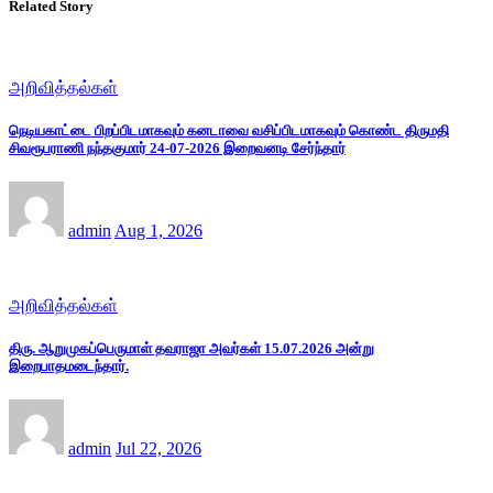
Related Story
அறிவித்தல்கள்
நெடியகாட்டை பிறப்பிடமாகவும் கனடாவை வசிப்பிடமாகவும் கொண்ட திருமதி
சிவரூபராணி நந்தகுமார் 24-07-2026 இறைவனடி சேர்ந்தார்
admin
Aug 1, 2026
அறிவித்தல்கள்
திரு. ஆறுமுகப்பெருமாள் தவராஜா அவர்கள் 15.07.2026 அன்று
இறைபாதமடைந்தார்.
admin
Jul 22, 2026