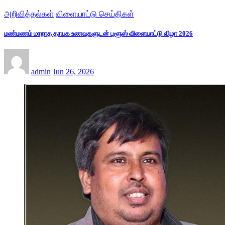
அறிவித்தல்கள்
விளையாட்டு செய்திகள்
மண்மணம் மாறாத தாயக உணவுகளுடன் புளூஸ் விளையாட்டு விழா 2026
admin
Jun 26, 2026