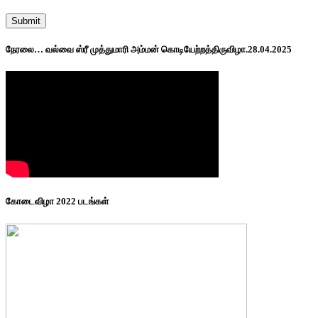
நேரலை… வல்வை ஸ்ரீ முத்துமாரி அம்மன் கொடியேற்றத்திருவிழா.28.04.2025
கோடைவிழா 2022 படங்கள்