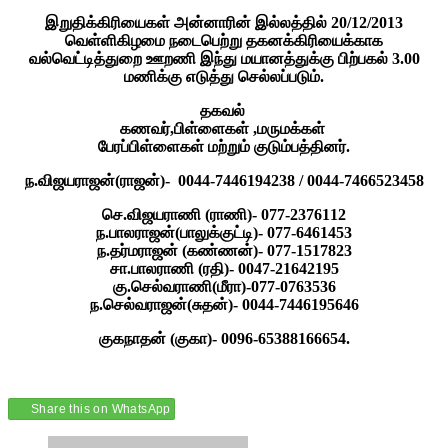
இறுதிக்கிரியைகள் அன்னாரின் இல்லத்தில் 20/12/2013
வெள்ளிகிழமை நடைபெற்று தகனக்கிரியைக்காக
வல்வெட்டித்துறை ஊறணி இந்து மயானத்துக்கு பிற்பகல் 3.00
மணிக்கு எடுத்து செல்லப்படும்.
தகவல்
கணவர்,பிள்ளைகள் ,மருமக்கள்
பேரப்பிள்ளைகள் மற்றும் குடும்பத்தினர்.
ந.விஜயராஜன்(ராஜன்)- 0044-7446194238 / 0044-7466523458
செ.விஜயராணி (ராணி)- 077-2376112
ந.பாலராஜன்(பாலுக்குட்டி)- 077-6461453
ந.தர்மராஜன் (கண்ணன்)- 077-1517823
சா.பாலராணி (ரதி)- 0047-21642195
கு.செல்வராணி(மீரா)-077-0763536
ந.செல்வராஜன்(சுதன்)- 0044-7446195646
குகநாதன் (குகா)- 0096-65388166654.
Share this on WhatsApp