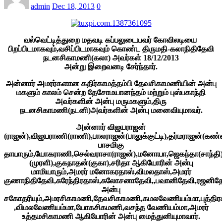
admin
Dec 18, 2013
0
வல்வெட்டித்துறை மதவடி கப்பலுடையவர் கோவிலடியை
பிறப்பிடமாகவும்,வசிப்பிடமாகவும் கொண்ட திருமதி-கலாநிதிதேவி
நடனசிகாமணி(கலா) அவர்கள் 18/12/2013
அன்று இறைவனடி சேர்ந்தார்.
அன்னார் அமரர்களான கதிர்காமத்தம்பி தேவசிகாமணியின் அன்பு
மகளும் காலம் சென்ற தேசோமயானந்தம் மற்றும் புஸ்பகாந்தி
அவர்களின் அன்பு மருமகளும்,திரு
நடனசிகாமணி(நடனி)அவர்களின் அன்பு மனைவியுமாவர்.
அன்னார் விஜயராஜன்
(ராஜன்),விஜயராணி(ராணி),பாலராஜன்(பாலுக்குட்டி),தர்மராஜன்(க
பாசமிகு
தாயாரும்,யோகராணி,செல்வராசா(ராஜன்),மனோயா,ஜெகந்தா(சாந்தி)
(முரளி),குகநாதன்(குகா),சரிதா ஆகியோரின் அன்பு
மாமியாரும்,அமரர் மனோகரதாஸ்,விமலதாஸ்,அமரர்
குணாநிதிதேவி,சுரேந்திரதாஸ்,சுலோசனாதேவி,,பவானிதேவி,ரஜனி
அன்பு
சகோதரியும்,அமரசிகாமணி,தேவசிகாமணி,கமலவேணியம்மா,புத்தி
,விமலவேணியம்மா,யோகசிகமணி,வசந்த வேணியம்மா,அமரர்
உத்தமசிகாமணி ஆகியோரின் அன்பு மைத்துனியுமாவார்.