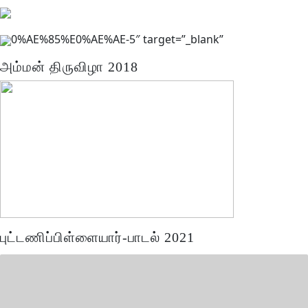
0%AE%85%E0%AE%AE-5″ target=”_blank”
அம்மன் திருவிழா 2018
புட்டணிப்பிள்ளையார்-பாடல் 2021