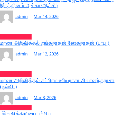
இரத்தினம் அக்கா/ஆச்சி)
admin
Mar 14, 2026
வல்வை செய்திகள்
மரண அறிவித்தல் றங்கநாதன் லோகநாதன் (பாபு )
admin
Mar 12, 2026
வல்வை செய்திகள்
மரண அறிவித்தல் சுப்பிரமணியராசா சிவானந்தராசா
(டில்லி )
admin
Mar 3, 2026
வல்வை செய்திகள்
இறுதிக்கிரியை பற்றிய