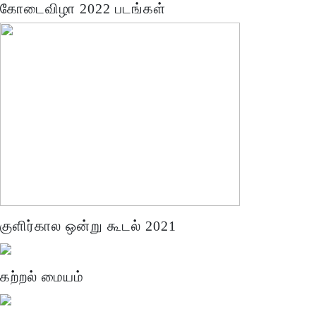
கோடைவிழா 2022 படங்கள்
குளிர்கால ஒன்று கூடல் 2021
கற்றல் மையம்