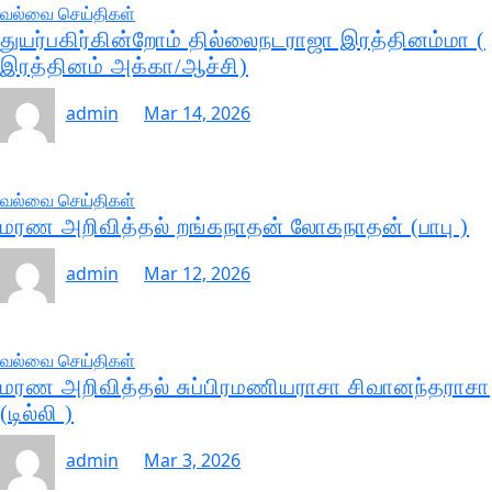
வல்வை செய்திகள்
துயர்பகிர்கின்றோம் தில்லைநடராஜா இரத்தினம்மா (
இரத்தினம் அக்கா/ஆச்சி)
admin
Mar 14, 2026
வல்வை செய்திகள்
மரண அறிவித்தல் றங்கநாதன் லோகநாதன் (பாபு )
admin
Mar 12, 2026
வல்வை செய்திகள்
மரண அறிவித்தல் சுப்பிரமணியராசா சிவானந்தராசா
(டில்லி )
admin
Mar 3, 2026