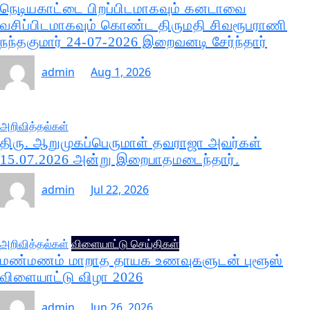
நெடியகாட்டை பிறப்பிடமாகவும் கனடாவை
வசிப்பிடமாகவும் கொண்ட திருமதி சிவரூபராணி
நந்தகுமார் 24-07-2026 இறைவனடி சேர்ந்தார்
admin
Aug 1, 2026
அறிவித்தல்கள்
திரு. ஆறுமுகப்பெருமாள் தவராஜா அவர்கள்
15.07.2026 அன்று இறைபாதமடைந்தார்.
admin
Jul 22, 2026
அறிவித்தல்கள்
விளையாட்டு செய்திகள்
மண்மணம் மாறாத தாயக உணவுகளுடன் புளூஸ்
விளையாட்டு விழா 2026
admin
Jun 26, 2026