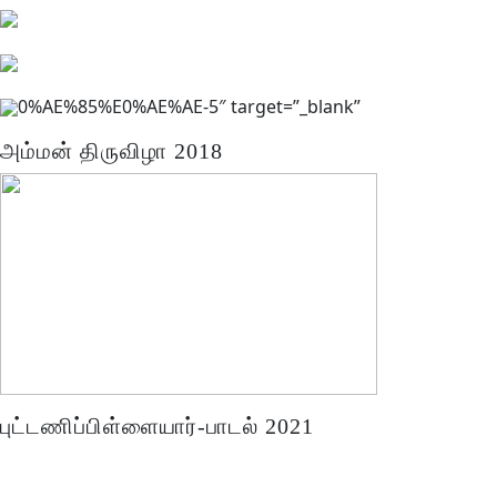
0%AE%85%E0%AE%AE-5″ target=”_blank”
அம்மன் திருவிழா 2018
புட்டணிப்பிள்ளையார்-பாடல் 2021