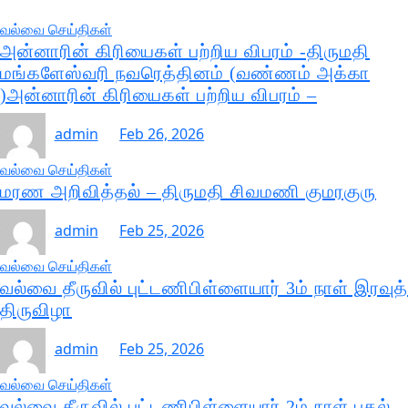
வல்வை செய்திகள்
அன்னாரின் கிரியைகள் பற்றிய விபரம் -திருமதி
மங்களேஸ்வரி நவரெத்தினம் (வண்ணம் அக்கா
)அன்னாரின் கிரியைகள் பற்றிய விபரம் –
admin
Feb 26, 2026
வல்வை செய்திகள்
மரண அறிவித்தல் – திருமதி சிவமணி குமரகுரு
admin
Feb 25, 2026
வல்வை செய்திகள்
வல்வை தீருவில் புட்டணிபிள்ளையார் 3ம் நாள் இரவுத்
திருவிழா
admin
Feb 25, 2026
வல்வை செய்திகள்
வல்வை தீருவில் புட்டணிபிள்ளையார் 2ம் நாள் பகல்