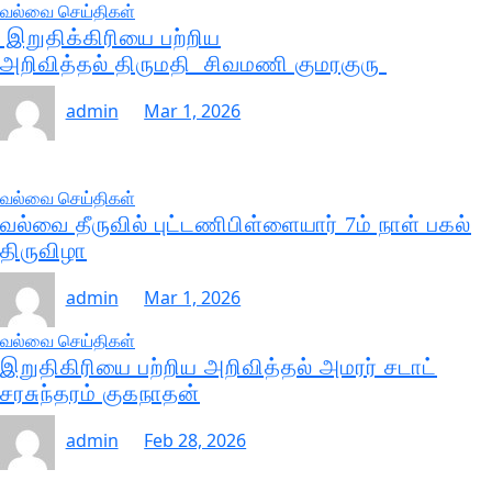
வல்வை செய்திகள்
இறுதிக்கிரியை பற்றிய
அறிவித்தல் திருமதி சிவமணி குமரகுரு
admin
Mar 1, 2026
வல்வை செய்திகள்
வல்வை தீருவில் புட்டணிபிள்ளையார் 7ம் நாள் பகல்
திருவிழா
admin
Mar 1, 2026
வல்வை செய்திகள்
இறுதிகிரியை பற்றிய அறிவித்தல் அமரர் சடாட்
சரசுந்தரம் குகநாதன்
admin
Feb 28, 2026