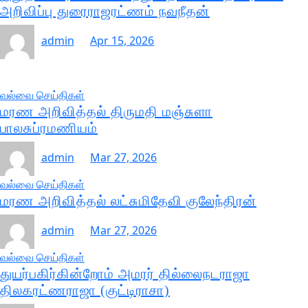
அறிவிப்பு துரைராஜரட்ணம் நவநீதன்
admin
Apr 15, 2026
வல்வை செய்திகள்
மரண அறிவித்தல் திருமதி மஞ்சுளா
பாலசுப்ரமணியம்
admin
Mar 27, 2026
வல்வை செய்திகள்
மரண அறிவித்தல் லட்சுமிதேவி குலேந்திரன்
admin
Mar 27, 2026
வல்வை செய்திகள்
துயர்பகிர்கின்றோம் அமரர் தில்லைநடராஜா
திலகரட்ணராஜா (குட்டிராசா)