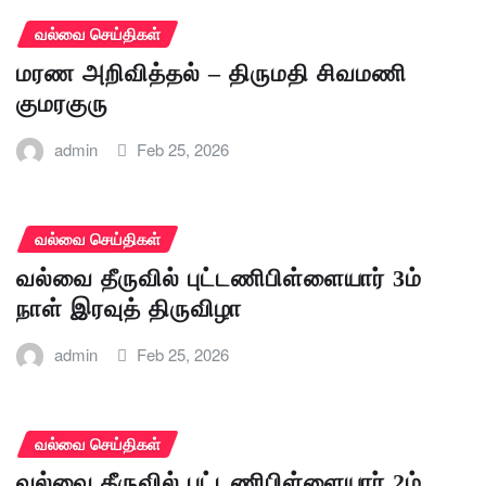
வல்வை செய்திகள்
மரண அறிவித்தல் – திருமதி சிவமணி
குமரகுரு
admin
Feb 25, 2026
வல்வை செய்திகள்
வல்வை தீருவில் புட்டணிபிள்ளையார் 3ம்
நாள் இரவுத் திருவிழா
admin
Feb 25, 2026
வல்வை செய்திகள்
வல்வை தீருவில் புட்டணிபிள்ளையார் 2ம்