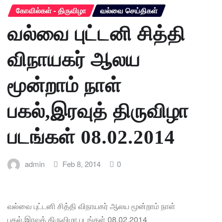
கோவில்கள் - திருவிழா
வல்வை செய்திகள்
வல்வை புட்டனி சித்தி
விநாயகர் ஆலய
மூன்றாம் நாள்
பகல்,இரவுத் திருவிழா
படங்கள் 08.02.2014
admin
Feb 8, 2014
0
வல்வை புட்டனி சித்தி விநாயகர் ஆலய மூன்றாம் நாள்
பகல்,இரவுத் திருவிழா படங்கள் 08.02.2014