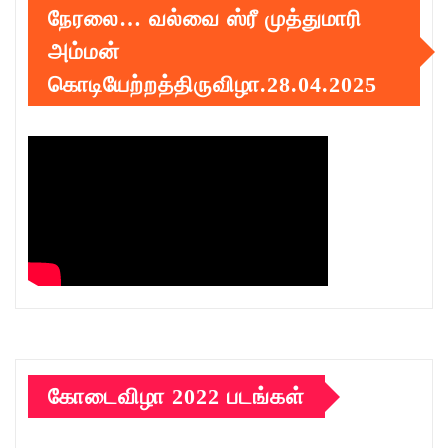
நேரலை… வல்வை ஸ்ரீ முத்துமாரி
அம்மன்
கொடியேற்றத்திருவிழா.28.04.2025
கோடைவிழா 2022 படங்கள்