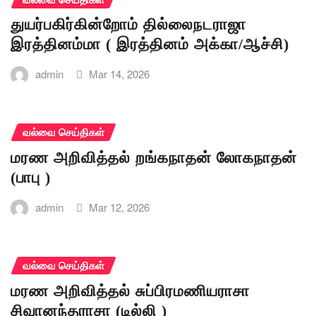
துயர்பகிர்கின்றோம் தில்லைநடராஜா
இரத்தினம்மா ( இரத்தினம் அக்கா/ஆச்சி)
admin
Mar 14, 2026
வல்வை செய்திகள்
மரண அறிவித்தல் றங்கநாதன் லோகநாதன்
(பாபு )
admin
Mar 12, 2026
வல்வை செய்திகள்
மரண அறிவித்தல் சுப்பிரமணியராசா
சிவானந்தராசா (டில்லி )