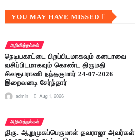
YOU MAY HAVE MISSED
அறிவித்தல்கள்
நெடியகாட்டை பிறப்பிடமாகவும் கனடாவை
வசிப்பிடமாகவும் கொண்ட திருமதி
சிவரூபராணி நந்தகுமார் 24-07-2026
இறைவனடி சேர்ந்தார்
admin
Aug 1, 2026
அறிவித்தல்கள்
திரு. ஆறுமுகப்பெருமாள் தவராஜா அவர்கள்