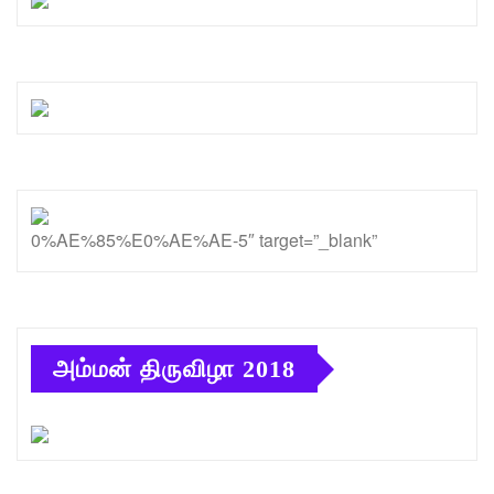
0%AE%85%E0%AE%AE-5″ target=”_blank”
அம்மன் திருவிழா 2018