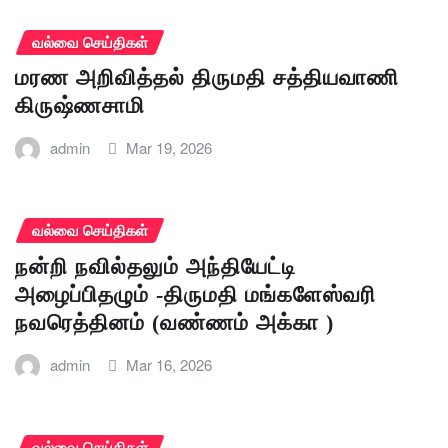
வல்வை செய்திகள்
மரண அறிவித்தல் திருமதி சத்தியவாணி
கிருஷ்ணசாமி
admin
Mar 19, 2026
வல்வை செய்திகள்
நன்றி நவில்தலும் அந்தியேட்டி
அழைப்பிதழும் -திருமதி மங்களேஸ்வரி
நவரெத்தினம் (வண்ணம் அக்கா )
admin
Mar 16, 2026
வல்வை செய்திகள்