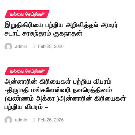
வல்வை செய்திகள்
இறுதிகிரியை பற்றிய அறிவித்தல் அமரர்
சடாட் சரசுந்தரம் குகநாதன்
admin
Feb 28, 2026
வல்வை செய்திகள்
அன்னாரின் கிரியைகள் பற்றிய விபரம்
-திருமதி மங்களேஸ்வரி நவரெத்தினம்
(வண்ணம் அக்கா )அன்னாரின் கிரியைகள்
பற்றிய விபரம் –
admin
Feb 26, 2026