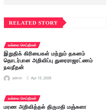
RELATED STORY
வல்வை செய்திகள்
இறுதிக் கிரியைகள் மற்றும் தகனம்
தொடர்பான அறிவிப்பு துரைராஜரட்ணம்
நவநீதன்
admin
Apr 15, 2026
வல்வை செய்திகள்
மரண அறிவித்தல் திருமதி மஞ்சுளா