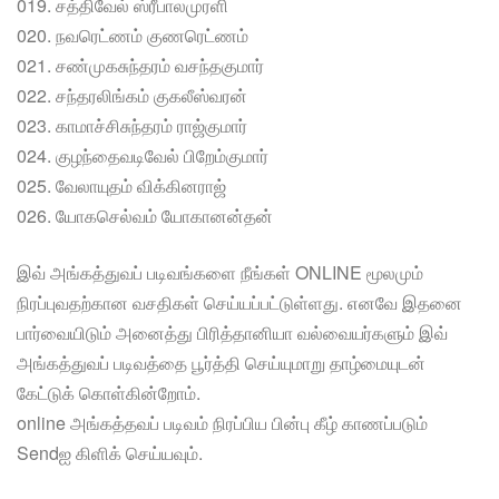
019. சத்திவேல் ஸ்ரீபாலமுரளி
020. நவரெட்ணம் குணரெட்ணம்
021. சண்முகசுந்தரம் வசந்தகுமார்
022. சந்தரலிங்கம் குகலீஸ்வரன்
023. காமாச்சிசுந்தரம் ராஜ்குமார்
024. குழந்தைவடிவேல் பிறேம்குமார்
025. வேலாயுதம் விக்கினராஜ்
026. யோகசெல்வம் யோகானன்தன்
இவ் அங்கத்துவப் படிவங்களை நீங்கள் ONLINE மூலமும்
நிரப்புவதற்கான வசதிகள் செய்யப்பட்டுள்ளது. எனவே இதனை
பார்வையிடும் அனைத்து பிரித்தானியா வல்வையர்களும் இவ்
அங்கத்துவப் படிவத்தை பூர்த்தி செய்யுமாறு தாழ்மையுடன்
கேட்டுக் கொள்கின்றோம்.
online அங்கத்தவப் படிவம் நிரப்பிய பின்பு கீழ் காணப்படும்
Sendஐ கிளிக் செய்யவும்.