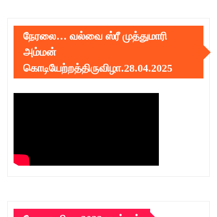
நேரலை… வல்வை ஸ்ரீ முத்துமாரி
அம்மன்
கொடியேற்றத்திருவிழா.28.04.2025