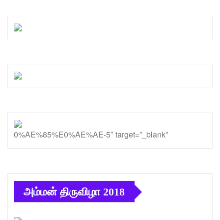
0%AE%85%E0%AE%AE-5″ target=”_blank”
அம்மன் திருவிழா 2018