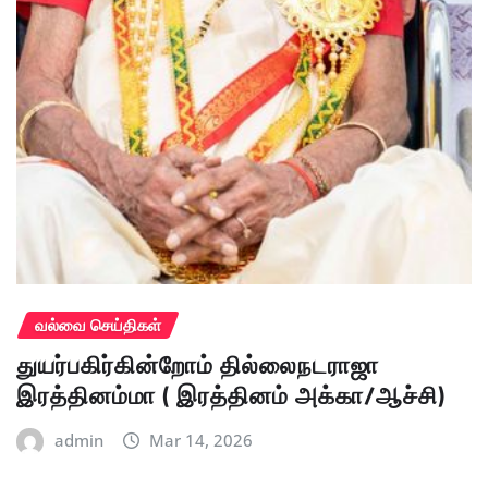
வல்வை செய்திகள்
துயர்பகிர்கின்றோம் தில்லைநடராஜா
இரத்தினம்மா ( இரத்தினம் அக்கா/ஆச்சி)
admin
Mar 14, 2026