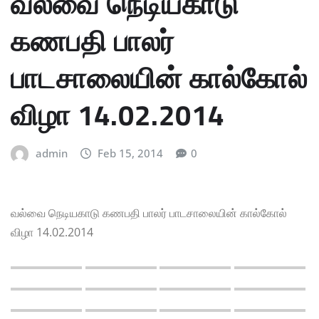
வல்வை நெடியகாடு
கணபதி பாலர்
பாடசாலையின் கால்கோல்
விழா 14.02.2014
admin
Feb 15, 2014
0
வல்வை நெடியகாடு கணபதி பாலர் பாடசாலையின் கால்கோல்
விழா 14.02.2014