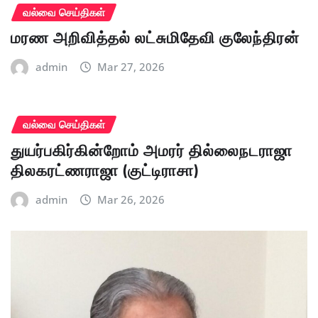
வல்வை செய்திகள்
மரண அறிவித்தல் லட்சுமிதேவி குலேந்திரன்
admin
Mar 27, 2026
வல்வை செய்திகள்
துயர்பகிர்கின்றோம் அமரர் தில்லைநடராஜா
திலகரட்ணராஜா (குட்டிராசா)
admin
Mar 26, 2026