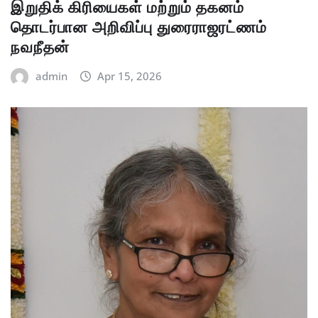
இறுதிக் கிரியைகள் மற்றும் தகனம்
தொடர்பான அறிவிப்பு துரைராஜரட்ணம்
நவநீதன்
admin
Apr 15, 2026