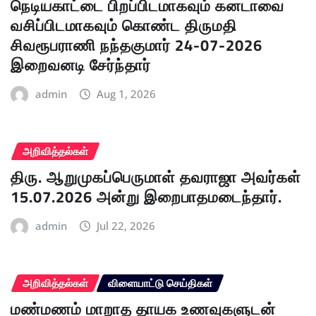
நெடியகாட்டை பிறப்பிடமாகவும் கனடாவை
வசிப்பிடமாகவும் கொண்ட திருமதி
சிவரூபராணி நந்தகுமார் 24-07-2026
இறைவனடி சேர்ந்தார்
admin
Aug 1, 2026
அறிவித்தல்கள்
திரு. ஆறுமுகப்பெருமாள் தவராஜா அவர்கள்
15.07.2026 அன்று இறைபாதமடைந்தார்.
admin
Jul 22, 2026
அறிவித்தல்கள்
விளையாட்டு செய்திகள்
மண்மணம் மாறாத தாயக உணவுகளுடன்