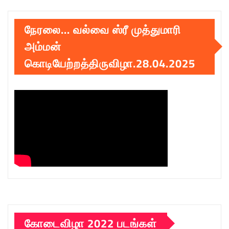
நேரலை… வல்வை ஸ்ரீ முத்துமாரி
அம்மன்
கொடியேற்றத்திருவிழா.28.04.2025
கோடைவிழா 2022 படங்கள்