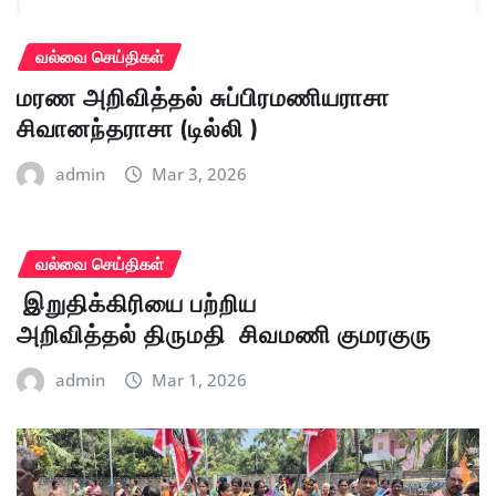
வல்வை செய்திகள்
மரண அறிவித்தல் சுப்பிரமணியராசா
சிவானந்தராசா (டில்லி )
admin
Mar 3, 2026
வல்வை செய்திகள்
இறுதிக்கிரியை பற்றிய
அறிவித்தல் திருமதி சிவமணி குமரகுரு
admin
Mar 1, 2026