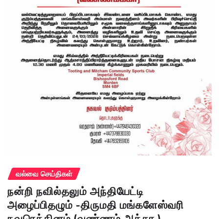
வல்வை செய்திகள்
நன்றி நவில்தலும் அந்தியேட்டி
அழைப்பிதழும் -திருமதி மங்களேஸ்வரி
நவரெத்தினம் (வண்ணம் அக்கா )