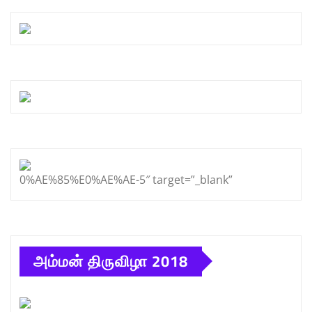
0%AE%85%E0%AE%AE-5″ target=”_blank”
அம்மன் திருவிழா 2018