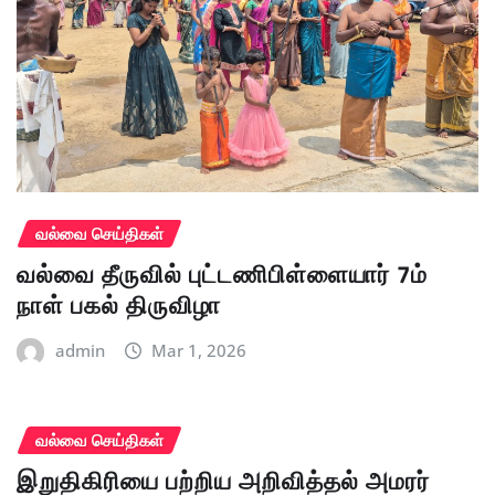
வல்வை செய்திகள்
வல்வை தீருவில் புட்டணிபிள்ளையார் 7ம்
நாள் பகல் திருவிழா
admin
Mar 1, 2026
வல்வை செய்திகள்
இறுதிகிரியை பற்றிய அறிவித்தல் அமரர்