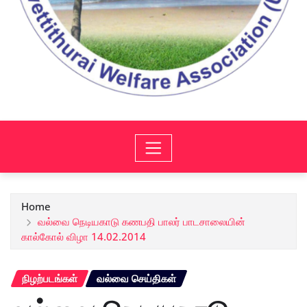
Home
வல்வை நெடியகாடு கணபதி பாலர் பாடசாலையின்
கால்கோல் விழா 14.02.2014
நிழற்படங்கள்
வல்வை செய்திகள்