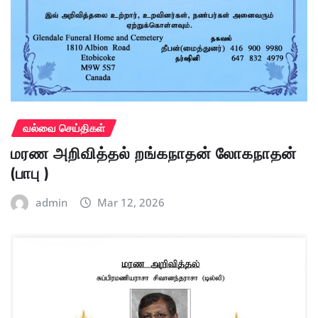
வல்வை செய்திகள்
மரண அறிவித்தல் றங்கநாதன் லோகநாதன்
(பாபு )
admin
Mar 12, 2026