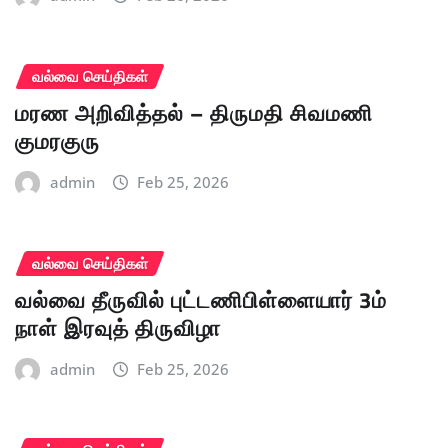
வல்வை செய்திகள்
மரண அறிவித்தல் – திருமதி சிவமணி
குமரகுரு
admin
Feb 25, 2026
வல்வை செய்திகள்
வல்வை தீருவில் புட்டணிபிள்ளையார் 3ம்
நாள் இரவுத் திருவிழா
admin
Feb 25, 2026