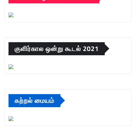
குளிர்கால ஒன்று கூடல் 2021
கற்றல் மையம்