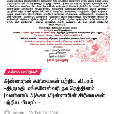
வல்வை செய்திகள்
அன்னாரின் கிரியைகள் பற்றிய விபரம்
-திருமதி மங்களேஸ்வரி நவரெத்தினம்
(வண்ணம் அக்கா )அன்னாரின் கிரியைகள்
பற்றிய விபரம் –
admin
Feb 26, 2026