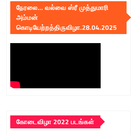
நேரலை… வல்வை ஸ்ரீ முத்துமாரி
அம்மன்
கொடியேற்றத்திருவிழா.28.04.2025
கோடைவிழா 2022 படங்கள்