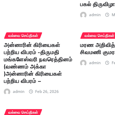
பகல் திருவிழ
admin
M
வல்வை செய்திகள்
வல்வை செய்திகள்
அன்னாரின் கிரியைகள்
மரண அறிவித்த
பற்றிய விபரம் -திருமதி
சிவமணி குமர
மங்களேஸ்வரி நவரெத்தினம்
admin
F
(வண்ணம் அக்கா
)அன்னாரின் கிரியைகள்
பற்றிய விபரம் –
admin
Feb 26, 2026
வல்வை செய்திகள்