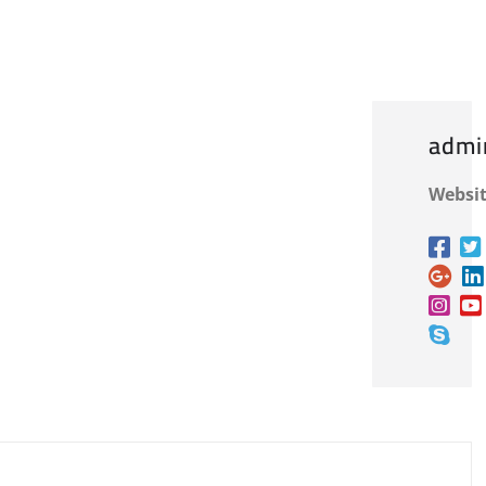
admi
Websit