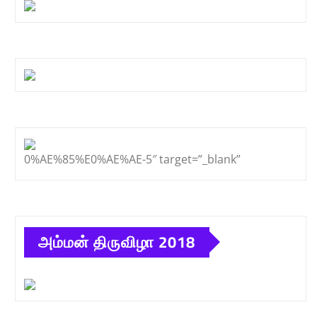
0%AE%85%E0%AE%AE-5″ target=”_blank”
அம்மன் திருவிழா 2018