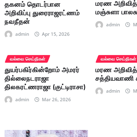
மரண அறிவித்
தகனம் தொடர்பான
மஞ்சுளா பாலச
அறிவிப்பு துரைராஜரட்ணம்
நவநீதன்
admin
M
admin
Apr 15, 2026
வல்வை செய்திகள்
வல்வை செய்திகள்
துயர்பகிர்கின்றோம் அமரர்
மரண அறிவித்
தில்லைநடராஜா
சத்தியவாணி 
திலகரட்ணராஜா (குட்டிராசா)
admin
M
admin
Mar 26, 2026