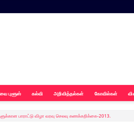
வை புளூஸ்
கல்வி
அறிவித்தல்கள்
கோவில்கள்
வி
ுக்கான பாராட்டு விழா வரவு செலவு கணக்கறிக்கை-2013.