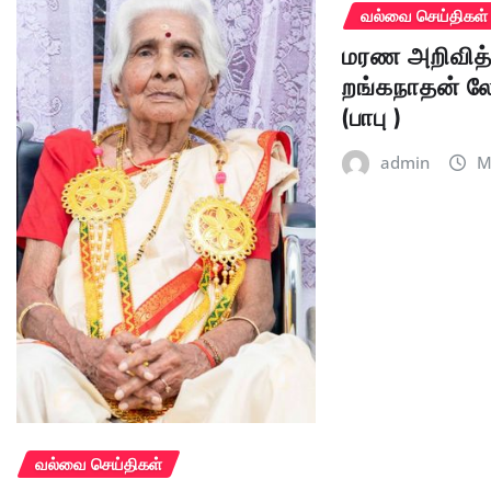
வல்வை செய்திகள்
மரண அறிவித்
றங்கநாதன் 
(பாபு )
admin
M
வல்வை செய்திகள்