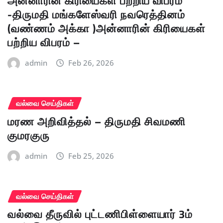
அன்னாரின் கிரியைகள் பற்றிய விபரம்
-திருமதி மங்களேஸ்வரி நவரெத்தினம்
(வண்ணம் அக்கா )அன்னாரின் கிரியைகள்
பற்றிய விபரம் –
admin
Feb 26, 2026
வல்வை செய்திகள்
மரண அறிவித்தல் – திருமதி சிவமணி
குமரகுரு
admin
Feb 25, 2026
வல்வை செய்திகள்
வல்வை தீருவில் புட்டணிபிள்ளையார் 3ம்