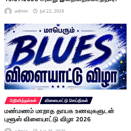
admin
Jul 22, 2026
அறிவித்தல்கள்
விளையாட்டு செய்திகள்
மண்மணம் மாறாத தாயக உணவுகளுடன்
புளூஸ் விளையாட்டு விழா 2026