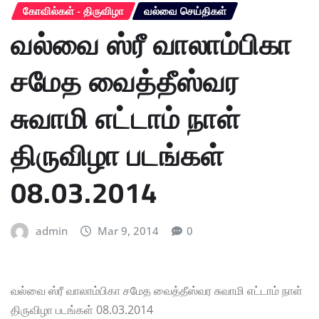
கோவில்கள் - திருவிழா
வல்வை செய்திகள்
வல்வை ஸ்ரீ வாலாம்பிகா
சமேத வைத்தீஸ்வர
சுவாமி எட்டாம் நாள்
திருவிழா படங்கள்
08.03.2014
admin
Mar 9, 2014
0
வல்வை ஸ்ரீ வாலாம்பிகா சமேத வைத்தீஸ்வர சுவாமி எட்டாம் நாள்
திருவிழா படங்கள் 08.03.2014