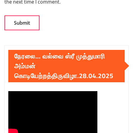
the next time I comment.
நேரலை… வல்வை ஸ்ரீ முத்துமாரி
அம்மன்
கொடியேற்றத்திருவிழா.28.04.2025