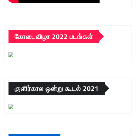
கோடைவிழா 2022 படங்கள்
குளிர்கால ஒன்று கூடல் 2021