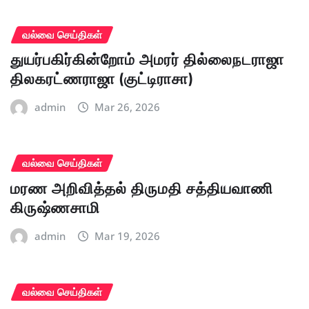
வல்வை செய்திகள்
துயர்பகிர்கின்றோம் அமரர் தில்லைநடராஜா
திலகரட்ணராஜா (குட்டிராசா)
admin
Mar 26, 2026
வல்வை செய்திகள்
மரண அறிவித்தல் திருமதி சத்தியவாணி
கிருஷ்ணசாமி
admin
Mar 19, 2026
வல்வை செய்திகள்