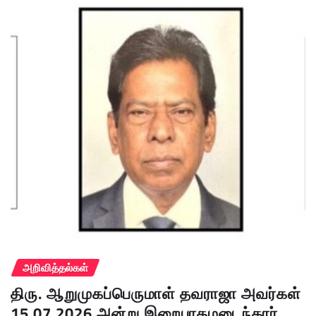
அறிவித்தல்கள்
திரு. ஆறுமுகப்பெருமாள் தவராஜா அவர்கள்
15.07.2026 அன்று இறைபாதமடைந்தார்.