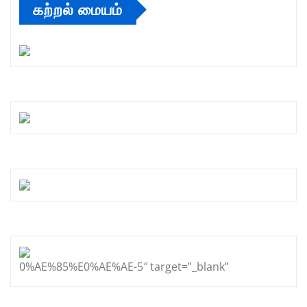
கற்றல் மையம்
0%AE%85%E0%AE%AE-5″ target=”_blank”