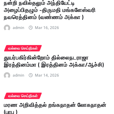
நன்றி நவில்தலும் அந்தியேட்டி
அழைப்பிதழும் -திருமதி மங்களேஸ்வரி
நவரெத்தினம் (வண்ணம் அக்கா )
admin
Mar 16, 2026
வல்வை செய்திகள்
துயர்பகிர்கின்றோம் தில்லைநடராஜா
இரத்தினம்மா ( இரத்தினம் அக்கா/ஆச்சி)
admin
Mar 14, 2026
வல்வை செய்திகள்
மரண அறிவித்தல் றங்கநாதன் லோகநாதன்
(பாபு )