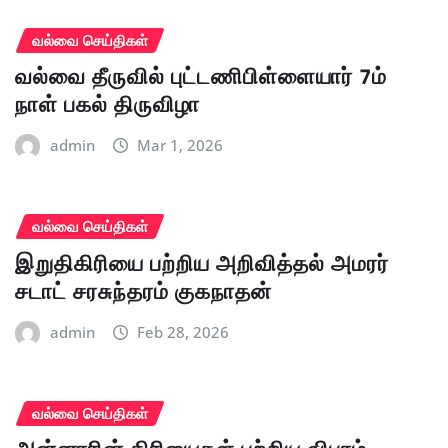
வல்வை செய்திகள்
வல்வை தீருவில் புட்டணிபிள்ளையார் 7ம்
நாள் பகல் திருவிழா
admin
Mar 1, 2026
வல்வை செய்திகள்
இறுதிகிரியை பற்றிய அறிவித்தல் அமரர்
சடாட் சரசுந்தரம் குகநாதன்
admin
Feb 28, 2026
வல்வை செய்திகள்