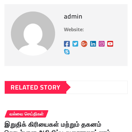
admin
Website:
RELATED STORY
வல்வை செய்திகள்
இறுதிக் கிரியைகள் மற்றும் தகனம்