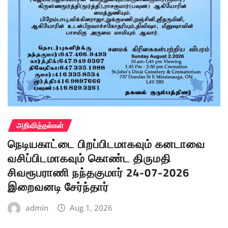
அறிவித்தல்கள்
நெடியகாட்டை பிறப்பிடமாகவும் கனடாவை
வசிப்பிடமாகவும் கொண்ட திருமதி
சிவரூபராணி நந்தகுமார் 24-07-2026
இறைவனடி சேர்ந்தார்
admin
Aug 1, 2026