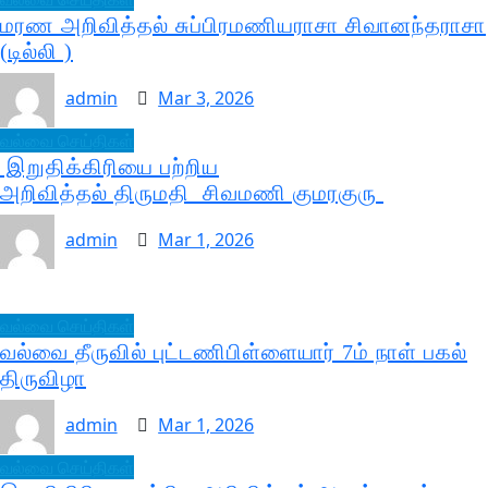
மரண அறிவித்தல் சுப்பிரமணியராசா சிவானந்தராசா
(டில்லி )
admin
Mar 3, 2026
வல்வை செய்திகள்
இறுதிக்கிரியை பற்றிய
அறிவித்தல் திருமதி சிவமணி குமரகுரு
admin
Mar 1, 2026
வல்வை செய்திகள்
வல்வை தீருவில் புட்டணிபிள்ளையார் 7ம் நாள் பகல்
திருவிழா
admin
Mar 1, 2026
வல்வை செய்திகள்