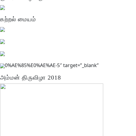
கற்றல் மையம்
0%AE%85%E0%AE%AE-5″ target=”_blank”
அம்மன் திருவிழா 2018