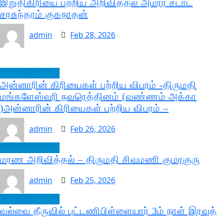
இறுதிகிரியை பற்றிய அறிவித்தல் அமரர் சடாட்
சரசுந்தரம் குகநாதன்
admin
Feb 28, 2026
வல்வை செய்திகள்
அன்னாரின் கிரியைகள் பற்றிய விபரம் -திருமதி
மங்களேஸ்வரி நவரெத்தினம் (வண்ணம் அக்கா
)அன்னாரின் கிரியைகள் பற்றிய விபரம் –
admin
Feb 26, 2026
வல்வை செய்திகள்
மரண அறிவித்தல் – திருமதி சிவமணி குமரகுரு
admin
Feb 25, 2026
வல்வை செய்திகள்
வல்வை தீருவில் புட்டணிபிள்ளையார் 3ம் நாள் இரவுத்