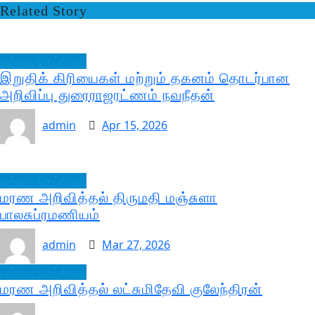
Related Story
வல்வை செய்திகள்
இறுதிக் கிரியைகள் மற்றும் தகனம் தொடர்பான
அறிவிப்பு துரைராஜரட்ணம் நவநீதன்
admin
Apr 15, 2026
வல்வை செய்திகள்
மரண அறிவித்தல் திருமதி மஞ்சுளா
பாலசுப்ரமணியம்
admin
Mar 27, 2026
வல்வை செய்திகள்
மரண அறிவித்தல் லட்சுமிதேவி குலேந்திரன்