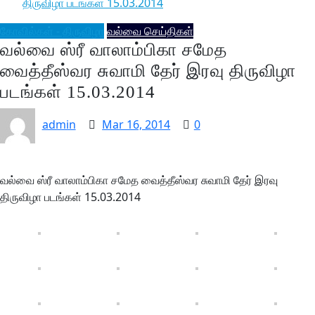
திருவிழா படங்கள் 15.03.2014
கோவில்கள் - திருவிழா
வல்வை செய்திகள்
வல்வை ஸ்ரீ வாலாம்பிகா சமேத
வைத்தீஸ்வர சுவாமி தேர் இரவு திருவிழா
படங்கள் 15.03.2014
admin
Mar 16, 2014
0
வல்வை ஸ்ரீ வாலாம்பிகா சமேத வைத்தீஸ்வர சுவாமி தேர் இரவு
திருவிழா படங்கள் 15.03.2014