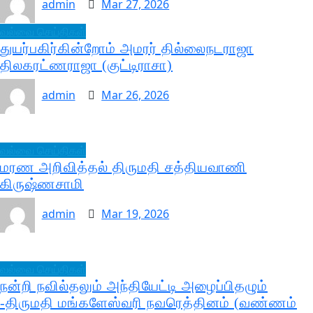
admin
Mar 27, 2026
வல்வை செய்திகள்
துயர்பகிர்கின்றோம் அமரர் தில்லைநடராஜா
திலகரட்ணராஜா (குட்டிராசா)
admin
Mar 26, 2026
வல்வை செய்திகள்
மரண அறிவித்தல் திருமதி சத்தியவாணி
கிருஷ்ணசாமி
admin
Mar 19, 2026
வல்வை செய்திகள்
நன்றி நவில்தலும் அந்தியேட்டி அழைப்பிதழும்
-திருமதி மங்களேஸ்வரி நவரெத்தினம் (வண்ணம்