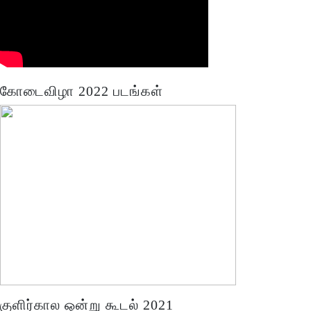
கோடைவிழா 2022 படங்கள்
குளிர்கால ஒன்று கூடல் 2021