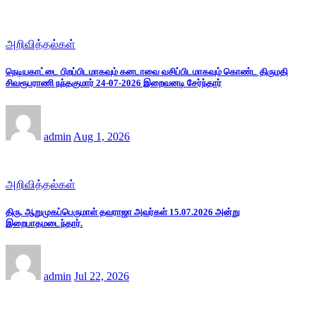
அறிவித்தல்கள்
நெடியகாட்டை பிறப்பிடமாகவும் கனடாவை வசிப்பிடமாகவும் கொண்ட திருமதி
சிவரூபராணி நந்தகுமார் 24-07-2026 இறைவனடி சேர்ந்தார்
admin
Aug 1, 2026
அறிவித்தல்கள்
திரு. ஆறுமுகப்பெருமாள் தவராஜா அவர்கள் 15.07.2026 அன்று
இறைபாதமடைந்தார்.
admin
Jul 22, 2026