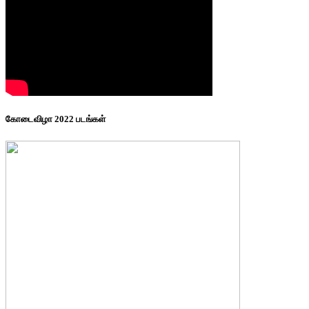
கோடைவிழா 2022 படங்கள்