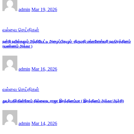
admin
Mar 19, 2026
வல்வை செய்திகள்
நன்றி நவில்தலும் அந்தியேட்டி அழைப்பிதழும் -திருமதி மங்களேஸ்வரி நவரெத்தினம்
(வண்ணம் அக்கா )
admin
Mar 16, 2026
வல்வை செய்திகள்
துயர்பகிர்கின்றோம் தில்லைநடராஜா இரத்தினம்மா ( இரத்தினம் அக்கா/ஆச்சி)
admin
Mar 14, 2026