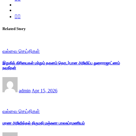
Related Story
வல்வை செய்திகள்
இறுதிக் கிரியைகள் மற்றும் தகனம் தொடர்பான அறிவிப்பு துரைராஜரட்ணம்
நவநீதன்
admin
Apr 15, 2026
வல்வை செய்திகள்
மரண அறிவித்தல் திருமதி மஞ்சுளா பாலசுப்ரமணியம்