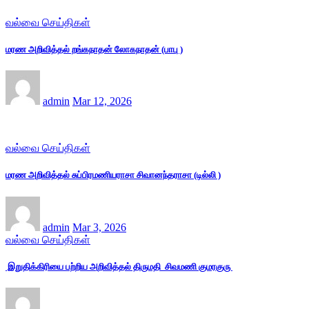
வல்வை செய்திகள்
மரண அறிவித்தல் றங்கநாதன் லோகநாதன் (பாபு )
admin
Mar 12, 2026
வல்வை செய்திகள்
மரண அறிவித்தல் சுப்பிரமணியராசா சிவானந்தராசா (டில்லி )
admin
Mar 3, 2026
வல்வை செய்திகள்
இறுதிக்கிரியை பற்றிய அறிவித்தல் திருமதி சிவமணி குமரகுரு