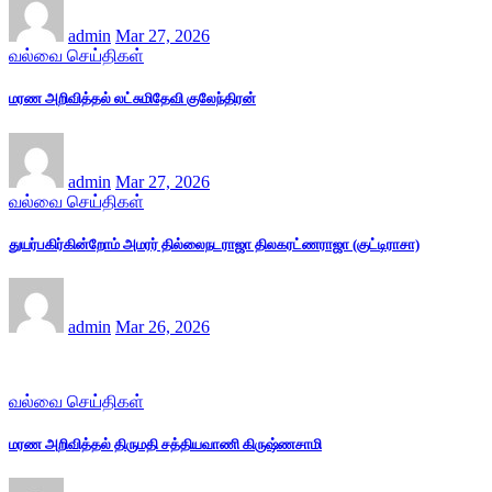
admin
Mar 27, 2026
வல்வை செய்திகள்
மரண அறிவித்தல் லட்சுமிதேவி குலேந்திரன்
admin
Mar 27, 2026
வல்வை செய்திகள்
துயர்பகிர்கின்றோம் அமரர் தில்லைநடராஜா திலகரட்ணராஜா (குட்டிராசா)
admin
Mar 26, 2026
வல்வை செய்திகள்
மரண அறிவித்தல் திருமதி சத்தியவாணி கிருஷ்ணசாமி