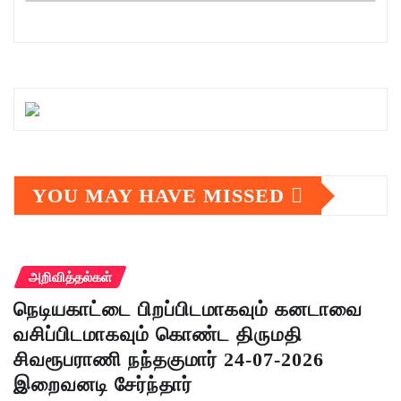
YOU MAY HAVE MISSED
அறிவித்தல்கள்
நெடியகாட்டை பிறப்பிடமாகவும் கனடாவை
வசிப்பிடமாகவும் கொண்ட திருமதி
சிவரூபராணி நந்தகுமார் 24-07-2026
இறைவனடி சேர்ந்தார்