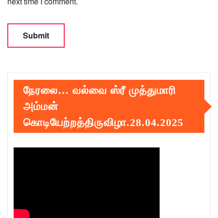
next time I comment.
நேரலை… வல்வை ஸ்ரீ முத்துமாரி
அம்மன்
கொடியேற்றத்திருவிழா.28.04.2025