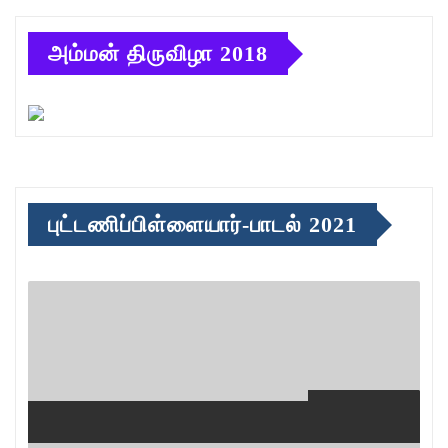
அம்மன் திருவிழா 2018
புட்டணிப்பிள்ளையார்-பாடல் 2021