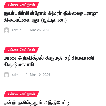
வல்வை செய்திகள்
துயர்பகிர்கின்றோம் அமரர் தில்லைநடராஜா
திலகரட்ணராஜா (குட்டிராசா)
admin
Mar 26, 2026
வல்வை செய்திகள்
மரண அறிவித்தல் திருமதி சத்தியவாணி
கிருஷ்ணசாமி
admin
Mar 19, 2026
வல்வை செய்திகள்
நன்றி நவில்தலும் அந்தியேட்டி