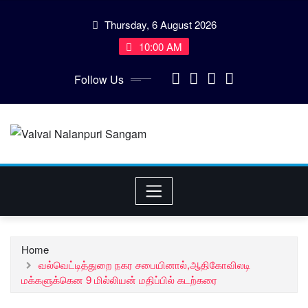
Skip
Thursday, 6 August 2026
to
content
10:00 AM
Follow Us
Home
வல்வெட்டித்துறை நகர சபையினால்,ஆதிகோவிலடி
மக்களுக்கென 9 மில்லியன் மதிப்பில் கடற்கரை