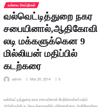
வல்வை செய்திகள்
வல்வெட்டித்துறை நகர
சபையினால்,ஆதிகோவி
லடி மக்களுக்கென 9
மில்லியன் மதிப்பில்
கடற்கரை
admin
Mar 20, 2014
0
வல்வெட்டித்துறை நகர சபையினால் மேற்கொள்ளப்படும்
அபிவிருத்தி நடவெடிக்கைகளில் மற்றொன்றாக ஆதிகோவிலடி