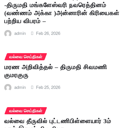
-திருமதி மங்களேஸ்வரி நவரெத்தினம்
(வண்ணம் அக்கா )அன்னாரின் கிரியைகள்
பற்றிய விபரம் –
admin
Feb 26, 2026
வல்வை செய்திகள்
மரண அறிவித்தல் – திருமதி சிவமணி
குமரகுரு
admin
Feb 25, 2026
வல்வை செய்திகள்
வல்வை தீருவில் புட்டணிபிள்ளையார் 3ம்