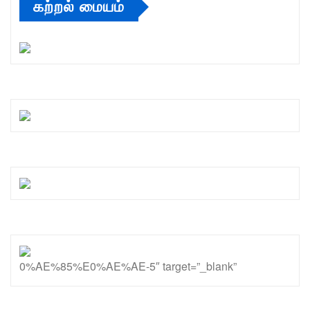
கற்றல் மையம்
0%AE%85%E0%AE%AE-5″ target=”_blank”