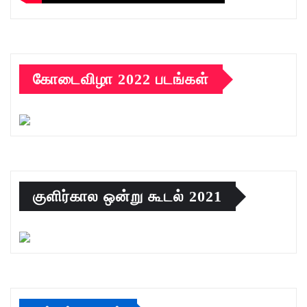
கோடைவிழா 2022 படங்கள்
குளிர்கால ஒன்று கூடல் 2021