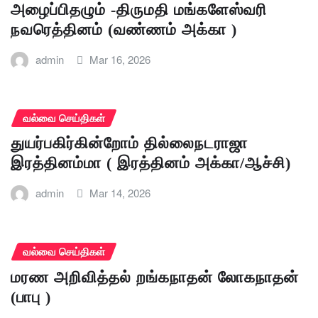
அழைப்பிதழும் -திருமதி மங்களேஸ்வரி
நவரெத்தினம் (வண்ணம் அக்கா )
admin
Mar 16, 2026
வல்வை செய்திகள்
துயர்பகிர்கின்றோம் தில்லைநடராஜா
இரத்தினம்மா ( இரத்தினம் அக்கா/ஆச்சி)
admin
Mar 14, 2026
வல்வை செய்திகள்
மரண அறிவித்தல் றங்கநாதன் லோகநாதன்
(பாபு )