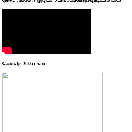
நேரலை… வல்வை ஸ்ரீ முத்துமாரி அம்மன் கொடியேற்றத்திருவிழா.28.04.2025
கோடைவிழா 2022 படங்கள்