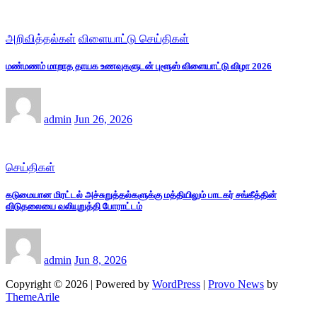
அறிவித்தல்கள்
விளையாட்டு செய்திகள்
மண்மணம் மாறாத தாயக உணவுகளுடன் புளூஸ் விளையாட்டு விழா 2026
admin
Jun 26, 2026
செய்திகள்
கடுமையான மிரட்டல் அச்சுறுத்தல்களுக்கு மத்தியிலும் பாடகர் சங்கீத்தின்
விடுதலையை வலியுறுத்தி போராட்டம்
admin
Jun 8, 2026
Copyright © 2026 | Powered by
WordPress
|
Provo News
by
ThemeArile