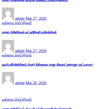
மரண அறிவித்தல் திருமதி மஞ்சுளா பாலசுப்ரமணியம்
admin
Mar 27, 2026
வல்வை செய்திகள்
மரண அறிவித்தல் லட்சுமிதேவி குலேந்திரன்
admin
Mar 27, 2026
வல்வை செய்திகள்
துயர்பகிர்கின்றோம் அமரர் தில்லைநடராஜா திலகரட்ணராஜா (குட்டிராசா)
admin
Mar 26, 2026
வல்வை செய்திகள்
மரண அறிவித்தல் திருமதி சத்தியவாணி கிருஷ்ணசாமி