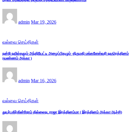
admin
Mar 19, 2026
வல்வை செய்திகள்
நன்றி நவில்தலும் அந்தியேட்டி அழைப்பிதழும் -திருமதி மங்களேஸ்வரி நவரெத்தினம்
(வண்ணம் அக்கா )
admin
Mar 16, 2026
வல்வை செய்திகள்
துயர்பகிர்கின்றோம் தில்லைநடராஜா இரத்தினம்மா ( இரத்தினம் அக்கா/ஆச்சி)