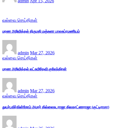
admin
Apr 15, 2026
வல்வை செய்திகள்
மரண அறிவித்தல் திருமதி மஞ்சுளா பாலசுப்ரமணியம்
admin
Mar 27, 2026
வல்வை செய்திகள்
மரண அறிவித்தல் லட்சுமிதேவி குலேந்திரன்
admin
Mar 27, 2026
வல்வை செய்திகள்
துயர்பகிர்கின்றோம் அமரர் தில்லைநடராஜா திலகரட்ணராஜா (குட்டிராசா)