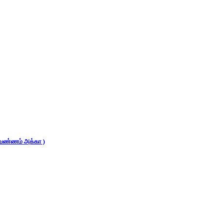
 (வண்ணம் அக்கா )