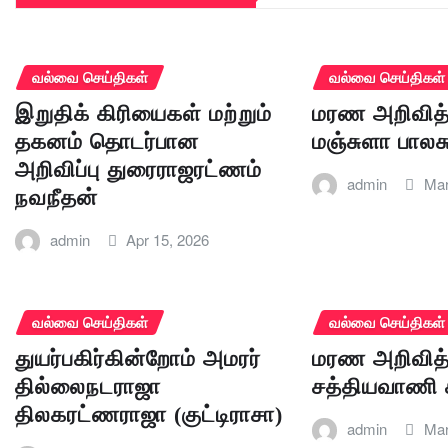
வல்வை செய்திகள்
வல்வை செய்திகள்
இறுதிக் கிரியைகள் மற்றும்
மரண அறிவித்
தகனம் தொடர்பான
மஞ்சுளா பாலச
அறிவிப்பு துரைராஜரட்ணம்
admin
Mar
நவநீதன்
admin
Apr 15, 2026
வல்வை செய்திகள்
வல்வை செய்திகள்
துயர்பகிர்கின்றோம் அமரர்
மரண அறிவித்
தில்லைநடராஜா
சத்தியவாணி 
திலகரட்ணராஜா (குட்டிராசா)
admin
Mar