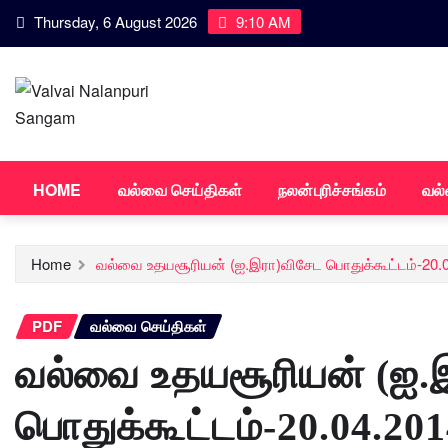
Skip
Thursday, 6 August 2026
9:10 AM
to
content
HOME
வல்வை செய்திகள்
நலன்புரிச்சங்கம்
வல்
Home
வல்வை உதயசூரியன் (ஐ.இரா)விசேட பொதுக்கூட்டம்-20.0
PDF
வல்வை செய்திகள்
வல்வை உதயசூரியன் (ஐ.
பொதுக்கூட்டம்-20.04.201