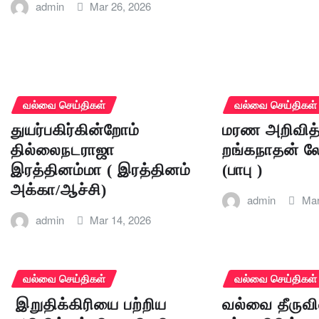
admin
Mar 26, 2026
வல்வை செய்திகள்
வல்வை செய்திகள்
துயர்பகிர்கின்றோம்
மரண அறிவித்
தில்லைநடராஜா
றங்கநாதன் 
இரத்தினம்மா ( இரத்தினம்
(பாபு )
அக்கா/ஆச்சி)
admin
Mar
admin
Mar 14, 2026
வல்வை செய்திகள்
வல்வை செய்திகள்
இறுதிக்கிரியை பற்றிய
வல்வை தீருவி