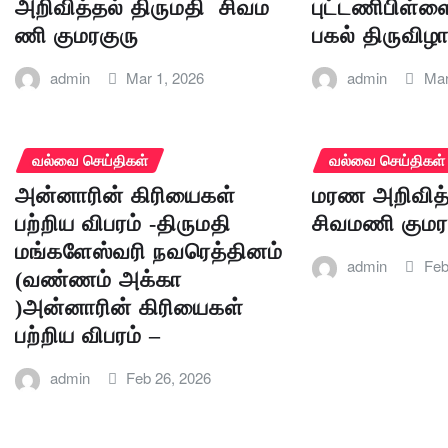
அறிவித்தல் திருமதி சிவம
புட்டணிபிள்ளை
ணி குமரகுரு
பகல் திருவிழ
admin
Mar 1, 2026
admin
Mar
வல்வை செய்திகள்
வல்வை செய்திகள்
அன்னாரின் கிரியைகள்
மரண அறிவித்த
பற்றிய விபரம் -திருமதி
சிவமணி குமர
மங்களேஸ்வரி நவரெத்தினம்
admin
Feb
(வண்ணம் அக்கா
)அன்னாரின் கிரியைகள்
பற்றிய விபரம் –
admin
Feb 26, 2026