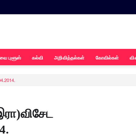
வை புளூஸ்
கல்வி
அறிவித்தல்கள்
கோவில்கள்
வி
4.2014.
இரா)விசேட
4.