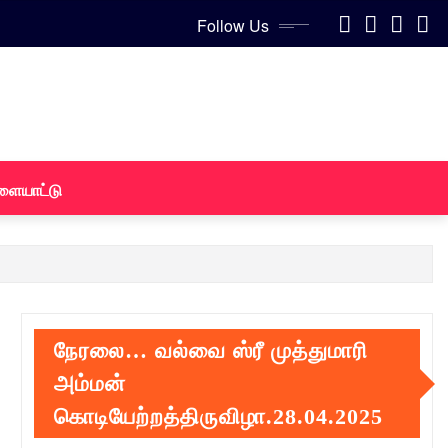
Follow Us
ளையாட்டு
நேரலை… வல்வை ஸ்ரீ முத்துமாரி
அம்மன்
கொடியேற்றத்திருவிழா.28.04.2025