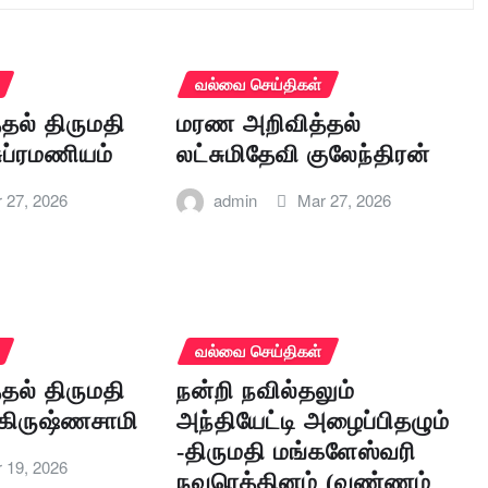
வல்வை செய்திகள்
தல் திருமதி
மரண அறிவித்தல்
ுப்ரமணியம்
லட்சுமிதேவி குலேந்திரன்
 27, 2026
admin
Mar 27, 2026
வல்வை செய்திகள்
தல் திருமதி
நன்றி நவில்தலும்
கிருஷ்ணசாமி
அந்தியேட்டி அழைப்பிதழும்
-திருமதி மங்களேஸ்வரி
 19, 2026
நவரெத்தினம் (வண்ணம்