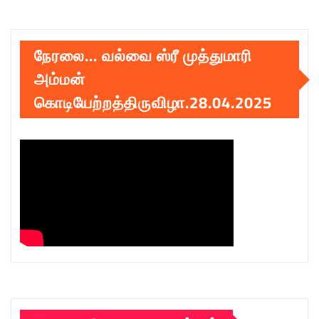
நேரலை… வல்வை ஸ்ரீ முத்துமாரி
அம்மன்
கொடியேற்றத்திருவிழா.28.04.2025