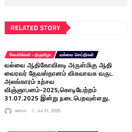
RELATED STORY
கோவில்கள் - திருவிழா
வல்வை செய்திகள்
வல்வை ஆதிகோவிலடி அருள்மிகு ஆதி
வைரவர் தேவஸ்தானம் விசுவாவசு வருட
அலங்காரம் உற்சவ
விஞ்ஞாபனம்-2025,கொடியேற்றம்
31.07.2025 இன்று நடைபெறவுள்ளது.
admin
Jul 31, 2025