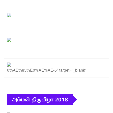
0%AE%85%E0%AE%AE-5″ target=”_blank”
அம்மன் திருவிழா 2018