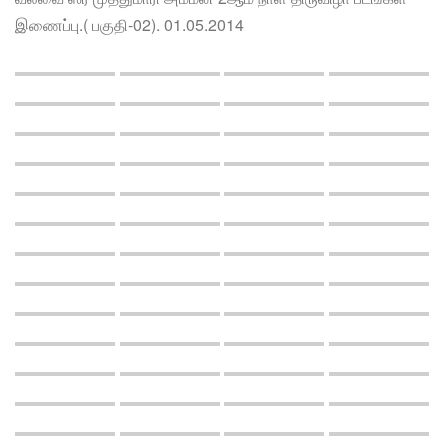
இணைப்பு.( பகுதி-02). 01.05.2014