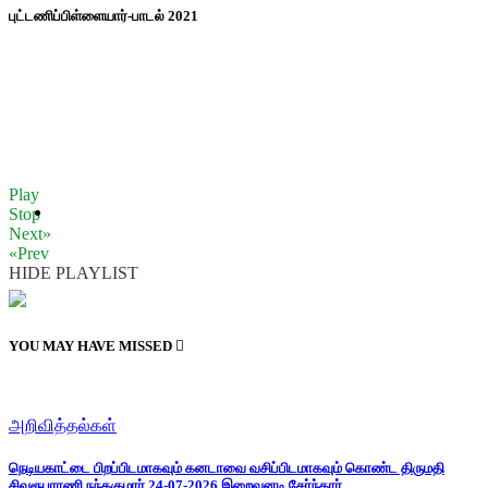
புட்டணிப்பிள்ளையார்-பாடல் 2021
Play
Stop
Next»
«Prev
HIDE PLAYLIST
YOU MAY HAVE MISSED
அறிவித்தல்கள்
நெடியகாட்டை பிறப்பிடமாகவும் கனடாவை வசிப்பிடமாகவும் கொண்ட திருமதி
சிவரூபராணி நந்தகுமார் 24-07-2026 இறைவனடி சேர்ந்தார்