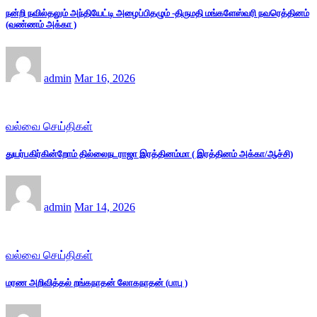
நன்றி நவில்தலும் அந்தியேட்டி அழைப்பிதழும் -திருமதி மங்களேஸ்வரி நவரெத்தினம்
(வண்ணம் அக்கா )
admin
Mar 16, 2026
வல்வை செய்திகள்
துயர்பகிர்கின்றோம் தில்லைநடராஜா இரத்தினம்மா ( இரத்தினம் அக்கா/ஆச்சி)
admin
Mar 14, 2026
வல்வை செய்திகள்
மரண அறிவித்தல் றங்கநாதன் லோகநாதன் (பாபு )