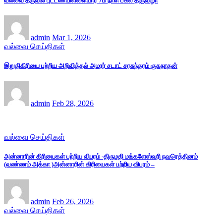
வல்வை தீருவில் புட்டணிபிள்ளையார் 7ம் நாள் பகல் திருவிழா
admin
Mar 1, 2026
வல்வை செய்திகள்
இறுதிகிரியை பற்றிய அறிவித்தல் அமரர் சடாட் சரசுந்தரம் குகநாதன்
admin
Feb 28, 2026
வல்வை செய்திகள்
அன்னாரின் கிரியைகள் பற்றிய விபரம் -திருமதி மங்களேஸ்வரி நவரெத்தினம்
(வண்ணம் அக்கா )அன்னாரின் கிரியைகள் பற்றிய விபரம் –
admin
Feb 26, 2026
வல்வை செய்திகள்