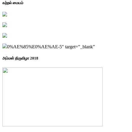
கற்றல் மையம்
0%AE%85%E0%AE%AE-5″ target=”_blank”
அம்மன் திருவிழா 2018